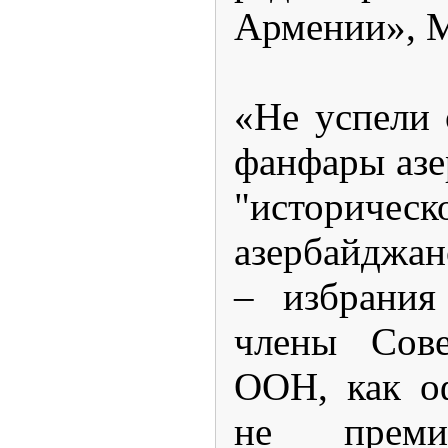
Армении», М
«Не успели 
фанфары азе
"историче
азербайджа
– избрания
члены Сове
ООН, как о
не преми