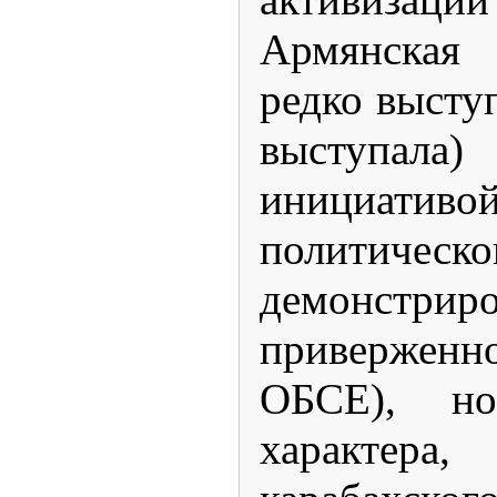
Армянская 
редко высту
выступала
инициатив
политич
демонстриро
привержен
ОБСЕ), но
характер