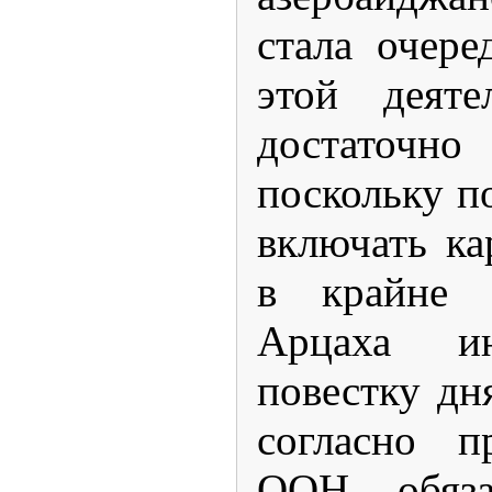
стала очере
этой деяте
достато
поскольку п
включать ка
в крайне 
Арцаха ин
повестку дн
согласно п
ООН обяза