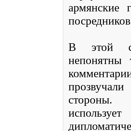
армянские г
посредников
В этой св
непонятны 
коммента
прозвучал
стороны
исполь
дипломатич