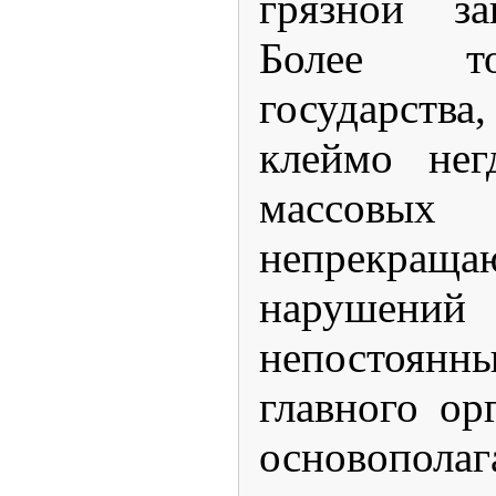
грязной за
Более то
государства
клеймо нег
масс
непрекраща
нарушений 
непосто
главного ор
основопола