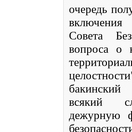
очередь пол
включения 
Совета Бе
вопроса о 
территориал
целостно
бакински
всякий с
дежурную ф
безопаснос