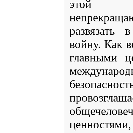
этой 
непрекращ
развязать 
войну. Как в
главными ц
междунар
безопас
провозгл
общечелове
ценностями