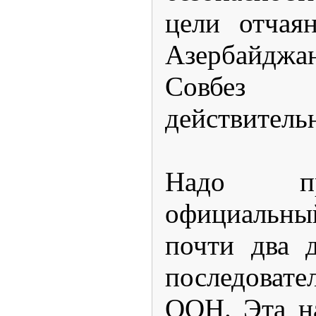
цели отчая
Азербайдж
Совбез 
действитель
Надо пр
официальны
почти два д
последоват
ООН. Эта н