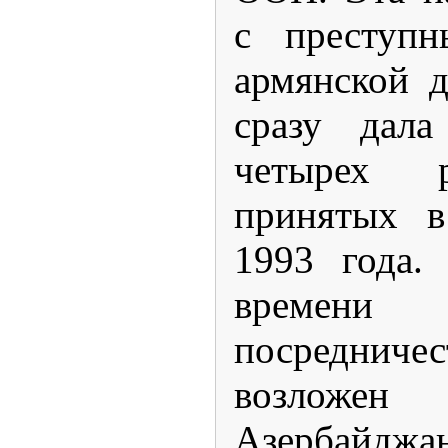
с преступн
армянской 
сразу дал
четырех 
принятых в
1993 года.
време
посреднич
возложе
Азербайджа