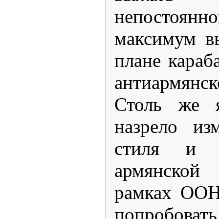
непостоян
максимум в
плане караб
антиармянс
Столь же я
назрело из
стиля и 
армянской
рамках ООН
попробоват