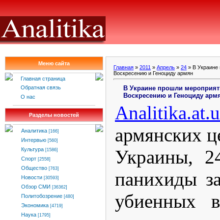
Меню сайта
Главная
»
2011
»
Апрель
»
24
» В Украине
Воскресению и Геноциду армян
Главная страница
В Украине прошли мероприят
Обратная связь
Воскресению и Геноциду арм
О нас
Analitika
.
at
.
u
Разделы новостей
армянских ц
Аналитика
[166]
Интервью
[560]
Украины, 2
Культура
[1586]
Спорт
[2558]
Общество
[763]
панихиды з
Новости
[30593]
Обзор СМИ
[36362]
убиенных в
Политобозрение
[480]
Экономика
[4719]
Наука
[1795]