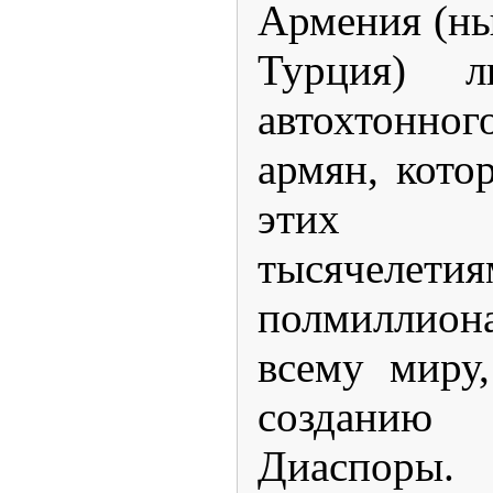
Армения (ны
Турция) л
автохтонно
армян, кото
этих т
тысячел
полмиллион
всему миру
создани
Диаспоры.