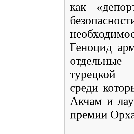
как «депор
безопасн
необходим
Геноцид ар
отдельные
турецкой 
среди котор
Акчам и лау
премии Орха