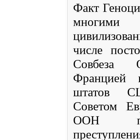
Факт Геноци
многим
цивилизован
числе пост
Совбеза 
Францией 
штатов 
Советом Ев
ООН п
преступлени