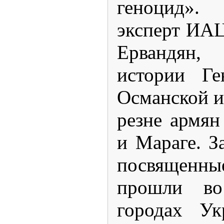
геноцид».
эксперт ИАЦ
Ервандян,
истории Ге
Османской и
резне армян
и Мараге. З
посвященны
прошли во
городах Ук