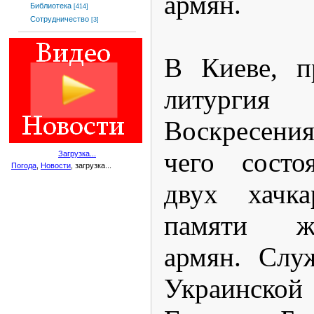
армян.
Библиотека
[414]
Сотрудничество
[3]
В Киеве, п
литурги
Воскресения
чего состо
Загрузка...
Погода
,
Новости
, загрузка...
двух хачк
памяти ж
армян. Слу
Украинско