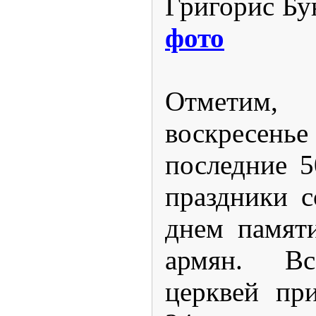
Григорис Бу
фото
Отметим
воскресен
последние 5
праздники с
днем памят
армян. Вс
церквей при