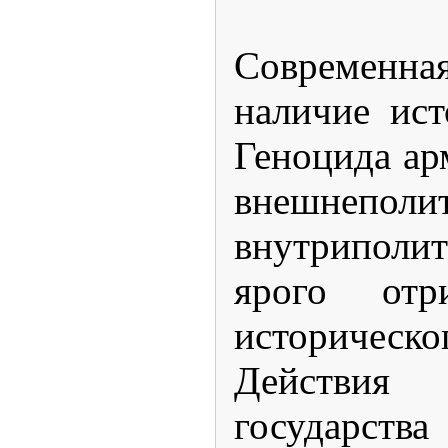
Современная
наличие ист
Геноцида ар
внешнепо
внутриполи
ярого отр
историчес
Действи
государств