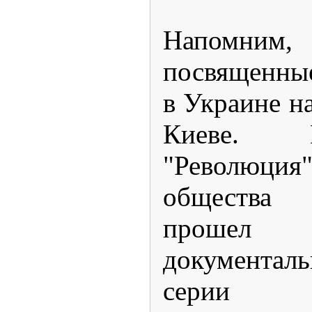
Напомни
посвященны
в Украине на
Киеве. 
"Революци
общества
проше
документал
серии «