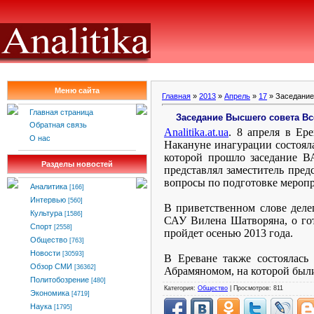
Меню сайта
Главная
»
2013
»
Апрель
»
17
» Заседание
Главная страница
Заседание Высшего совета Вс
Обратная связь
Analitika
.
at
.
ua
. 8 апреля в Ер
О нас
Накануне инагурации состоял
которой прошло заседание 
Разделы новостей
представлял заместитель пре
вопросы по подготовке меропр
Аналитика
[166]
Интервью
[560]
В приветственном слове дел
Культура
[1586]
САУ Вилена Шатворяна, о го
Спорт
[2558]
пройдет осенью 2013 года.
Общество
[763]
Новости
[30593]
В Ереване также состоялась
Обзор СМИ
[36362]
Абрамяномом, на которой были
Политобозрение
[480]
Категория:
Общество
| Просмотров: 811
Экономика
[4719]
Наука
[1795]