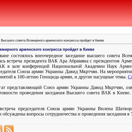
 Высшего совета Всемирного армянского конгресса пройдет в Киеве
емирного армянского конгресса пройдет в Киеве
еване состоялось внеочередное заседание высшего совета Всем
ась встреча президента ВАК Ара Абрамяна с президентом Арм
ВАК в зале конференций Национальной Академии Наук Армен
дседателя Союза армян Украины Давид Мкртчян. На мероприят
иятий к 100-летию Геноцида армян, и другие насущные темы.
С
егат представляющий Союз армян Украины Давид Мкртчян, озв
товности проведения заседания Высшего совета ВАК в Киеве.
 встреча председателя Союза армян Украины Вилена Шатво
 обсуждены вопросы сотрудничества и проведения заседания в 