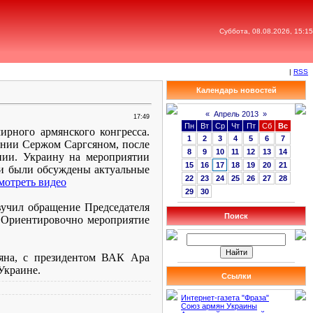
Суббота, 08.08.2026, 15:15
|
RSS
Календарь новостей
«
Апрель 2013
»
17:49
Пн
Вт
Ср
Чт
Пт
Сб
Вс
ирного армянского конгресса.
1
2
3
4
5
6
7
ении Сержом Саргсяном, после
8
9
10
11
12
13
14
ии. Украину на мероприятии
15
16
17
18
19
20
21
ии были обсуждены актуальные
22
23
24
25
26
27
28
мотреть видео
29
30
учил обращение Председателя
Поиск
 Ориентировочно мероприятие
ряна, с президентом ВАК Ара
Украине.
Ссылки
Интернет-газета "Фраза"
Союз армян Украины