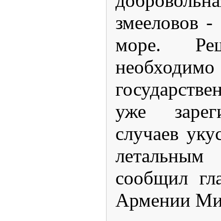
добровол
змееловов -
море. Ре
необх
государстве
уже зарег
случаев уку
летальны
сообщил гл
Армении Мик