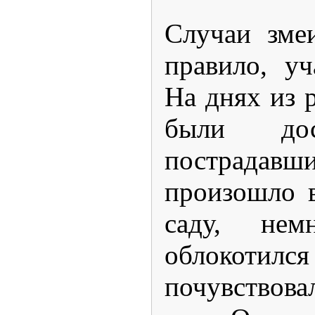
Случаи зме
правило, у
На днях из 
были дос
пострад
произошло 
саду, немн
облокотился 
почувствов