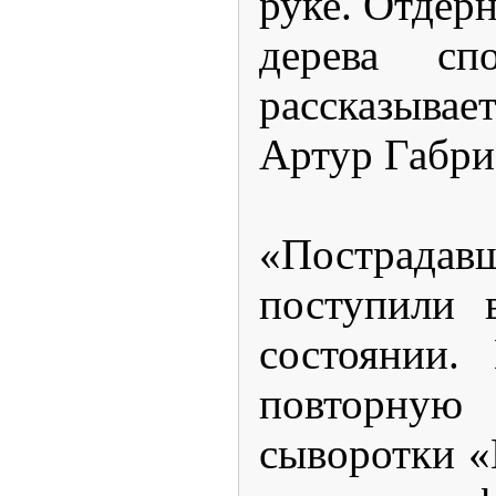
руке. Отдерн
дерева сп
рассказыва
Артур Габри
«Постра
поступили 
состоянии.
повторн
сыворотки «