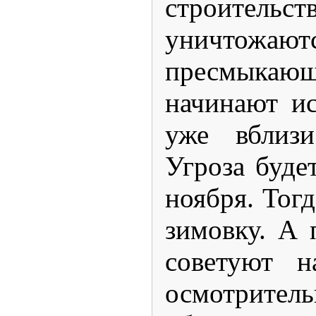
строитель
уничтожаютс
пресмыкающ
начинают и
уже вблиз
Угроза буде
ноября. Тогд
зимовку. А 
советуют н
осмотрит