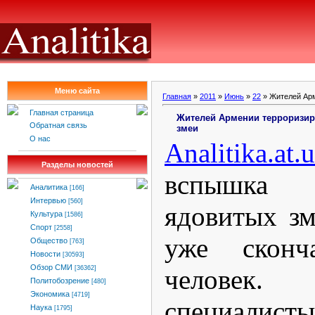
Меню сайта
Главная
»
2011
»
Июнь
»
22
» Жителей Арм
Главная страница
Жителей Армении терроризир
Обратная связь
змеи
О нас
Analitika
.
at
.
u
Разделы новостей
вспышка
Аналитика
[166]
Интервью
[560]
ядовитых зм
Культура
[1586]
Спорт
[2558]
уже сконча
Общество
[763]
Новости
[30593]
Обзор СМИ
челове
[36362]
Политобозрение
[480]
Экономика
[4719]
специалист
Наука
[1795]