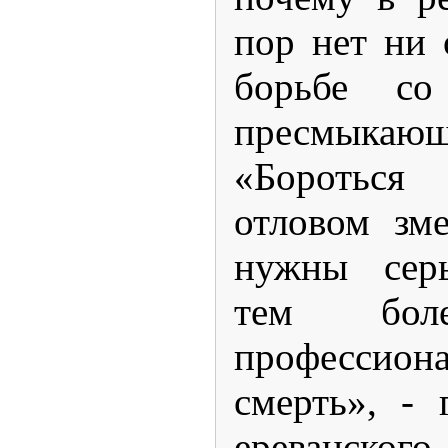
пор нет ни
борьбе со
пресмыкающ
«Бороться
отловом зм
нужны серь
тем боле
професси
смерть», - 
ереванско