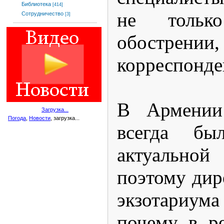
Библиотека
[414]
не тольк
Сотрудничество
[3]
обострен
корреспонд
В Армении
Загрузка...
Погода
,
Новости
, загрузка...
всегда бы
актуальн
поэтому дир
экзотариум
почему в р