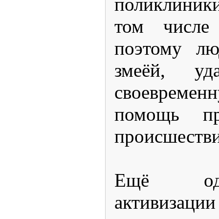
поликлиник
том числе
поэтому лю
змеёй, уда
своевреме
помощь п
происшестви
Ещё од
активизации