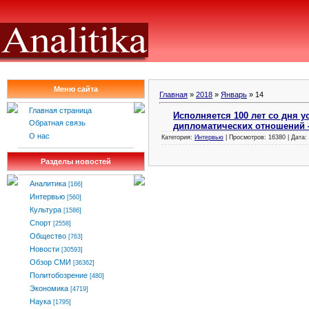
Меню сайта
Главная
»
2018
»
Январь
»
14
Главная страница
Исполняется 100 лет со дня 
Обратная связь
дипломатических отношений 
О нас
Категория:
Интервью
| Просмотров: 16380 | Дата:
Разделы новостей
Аналитика
[166]
Интервью
[560]
Культура
[1586]
Спорт
[2558]
Общество
[763]
Новости
[30593]
Обзор СМИ
[36362]
Политобозрение
[480]
Экономика
[4719]
Наука
[1795]