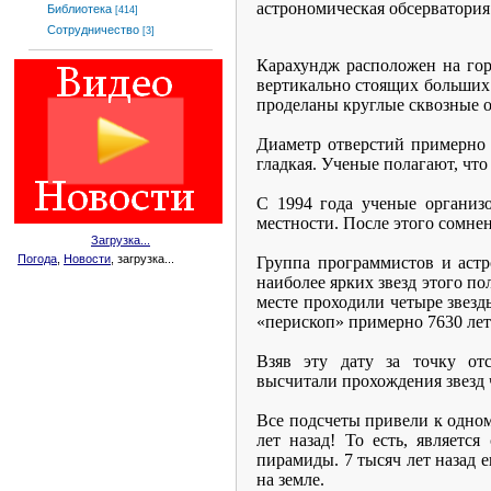
астрономическая обсерватория
Библиотека
[414]
Сотрудничество
[3]
Карахундж расположен на го
вертикально стоящих больших 
проделаны круглые сквозные о
Диаметр отверстий примерно 
гладкая. Ученые полагают, чт
С 1994 года ученые организ
местности. После этого сомне
Загрузка...
Погода
,
Новости
, загрузка...
Группа программистов и аст
наиболее ярких звезд этого пол
месте проходили четыре звезд
«перископ» примерно 7630 лет
Взяв эту дату за точку от
высчитали прохождения звезд ч
Все подсчеты привели к одном
лет назад! То есть, являетс
пирамиды. 7 тысяч лет назад 
на земле.