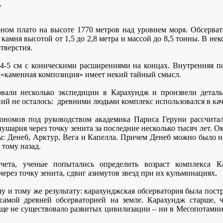
.
рном плато на высоте
1770 метров
над уровнем моря. Обсерват
камня высотой от 1,5 до
2,8 метра
и массой до 8,5 тонны. В нек
тверстия.
4-
5 см
с коническими расширениями на концах. Внутренняя по
о «каменная композиция» имеет некий тайный смысл.
овали несколько экспедиции в Карахундж и произвели детал
ний не осталось: древними людьми комплекс использовался в ка
рономов под руководством академика Париса Геруни рассчита
ушария через точку зенита за последние несколько тысяч лет. Ок
ы: Денеб, Арктур, Вега и Капелла. Причем Денеб можно было 
 тому назад.
счета, ученые попытались определить возраст комплекса К
ерез точку зенита, сдвиг азимутов звезд при их кульминациях.
у и тому же результату: карахунджская обсерватория была постр
я самой древней обсерваторией на земле. Карахундж старше,
еще не существовало развитых цивилизации – ни в Месопотамии,