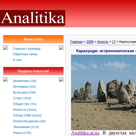
Меню сайта
Главная
»
2008
»
Апрель
»
17
» Карахундж
Главная страница
Карахундж: астрономическая 
Обратная связь
О нас
Разделы новостей
Аналитика
[166]
Интервью
[560]
Культура
[1586]
Спорт
[2558]
Общество
[763]
Новости
[30593]
Обзор СМИ
[36362]
Политобозрение
[480]
Экономика
[4719]
Analitika
.
at
.
ua
.
В двухстах ки
Наука
[1795]