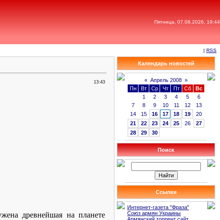
Пятница, 07.08.2026, 19:44
|
RSS
Календарь новостей
«
Апрель 2008
»
13:43
Пн
Вт
Ср
Чт
Пт
Сб
Вс
1
2
3
4
5
6
7
8
9
10
11
12
13
14
15
16
17
18
19
20
21
22
23
24
25
26
27
28
29
30
Поиск
Ссылки
Интернет-газета "Фраза"
Союз армян Украины
ужена древнейшая на планете
Армянский торрент сайт