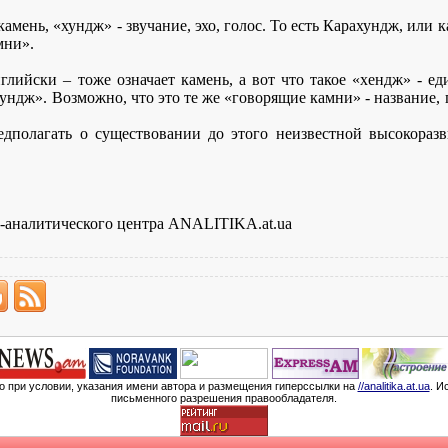
камень, «хундж» - звучание, эхо, голос. То есть Карахундж, или 
мни».
глийски – тоже означает камень, а вот что такое «хендж» - ед
хундж». Возможно, что это те же «говорящие камни» - название,
едполагать о существовании до этого неизвестной высокора
аналитического центра ANALITIKA.at.ua
мо при условии, указания имени автора и размещения гиперссылки на
//analitika.at.ua
. И
письменного разрешения правообладателя.