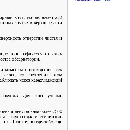
орный комплекс включает 222
оторых камнях в верхней части
верхность отверстий чистая и
ьную топографическую съемку
честве обсерватории.
ли моменты прохождения всех
азалось, что через зенит в этом
наблюдать через карахунджский
арахундж. Для этого ученые
оена и действовала более 7500
 чем Стоунхендж и египетские
 ни в Египте, ни где-либо еще