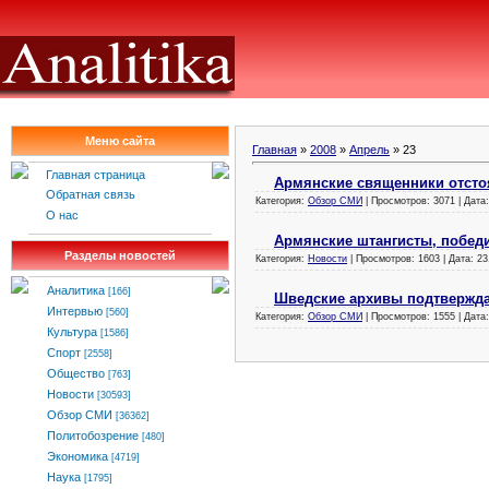
Меню сайта
Главная
»
2008
»
Апрель
»
23
Главная страница
Армянские священники отстоя
Обратная связь
Категория:
Обзор СМИ
| Просмотров: 3071 | Дата
О нас
Армянские штангисты, побед
Разделы новостей
Категория:
Новости
| Просмотров: 1603 | Дата:
23
Аналитика
[166]
Шведские архивы подтвержда
Интервью
[560]
Категория:
Обзор СМИ
| Просмотров: 1555 | Дата
Культура
[1586]
Спорт
[2558]
Общество
[763]
Новости
[30593]
Обзор СМИ
[36362]
Политобозрение
[480]
Экономика
[4719]
Наука
[1795]