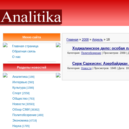
Меню сайта
Главная
»
2008
»
Апрель
»
18
Главная страница
Ходжалинское дело: особая па
Обратная связь
Категория:
Политобозрение
| Просмотров: 2068 | 
О нас
Серж Саркисян: Азербайджан 
Разделы новостей
Категория:
Новости
| Просмотров: 1646 | Дата:
18
Аналитика
[166]
Интервью
[560]
Культура
[1586]
Спорт
[2558]
Общество
[763]
Новости
[30593]
Обзор СМИ
[36362]
Политобозрение
[480]
Экономика
[4719]
Наука
[1795]