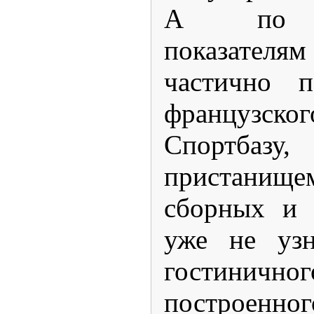
А по ка
показате
частично п
французског
Спортбаз
пристанищем
сборных и 
уже не узн
гостинич
построенног