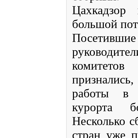
Цахкадзор 
большой пот
Посетивш
руководите
комитетов
призналис
работы в с
курорта б
Несколько с
стран уже п