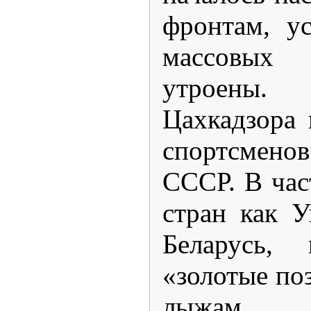
фронтам, у
массовых
утроены.
Цахкадзора 
спортсмен
СССР. В час
стран как У
Беларусь, 
«золотые по
лыжам.