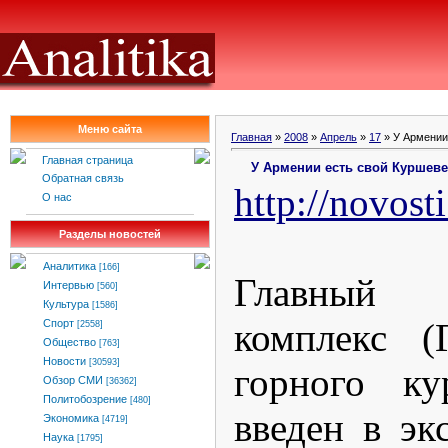
Меню сайта
Главная
»
2008
»
Апрель
»
17
» У Армении
Главная страница
У Армении есть свой Куршев
Обратная связь
http
://
novosti
О нас
Разделы новостей
Аналитика
[166]
Главный
Интервью
[560]
Культура
[1586]
комплекс (
Спорт
[2558]
Общество
[763]
Новости
[30593]
горного ку
Обзор СМИ
[36362]
Политобозрение
[480]
введен в эк
Экономика
[4719]
Наука
[1795]