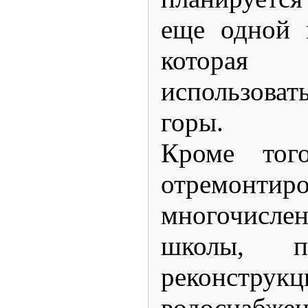
еще одной 
котора
использоват
горы.
Кроме тог
отремонтир
многочисле
школы, пр
реконстр
водоснабжен