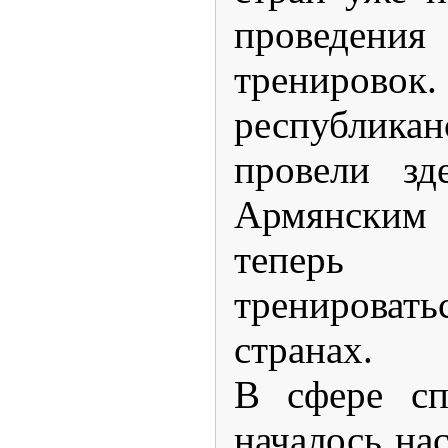
проведени
трениро
республикан
провели зд
Армянски
теперь 
тренирова
странах.
В сфере сп
началось на