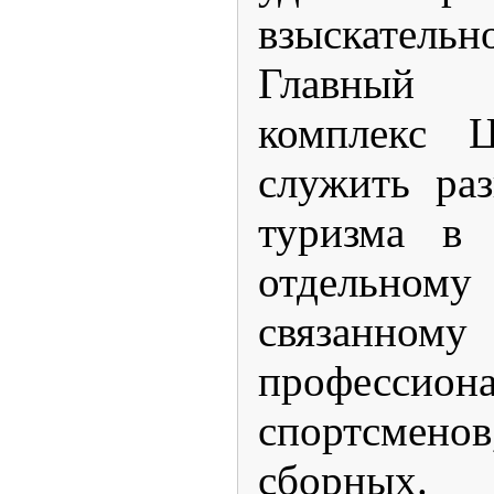
взыскательн
Главный
комплекс Ц
служить ра
туризма в
отдельному 
связанному
профессион
спортсмено
сборных