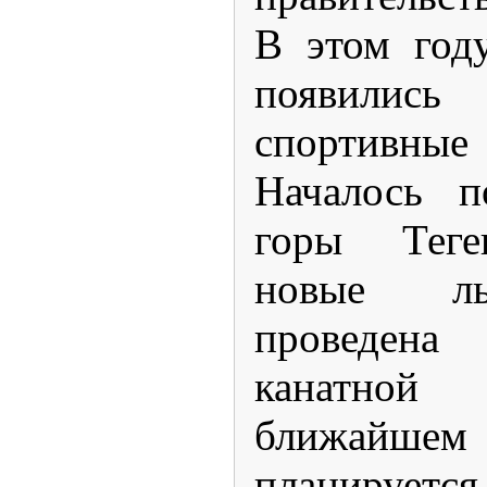
В этом год
появилис
спортив
Началось п
горы Теге
новые л
проведен
канатно
ближайш
планируетс