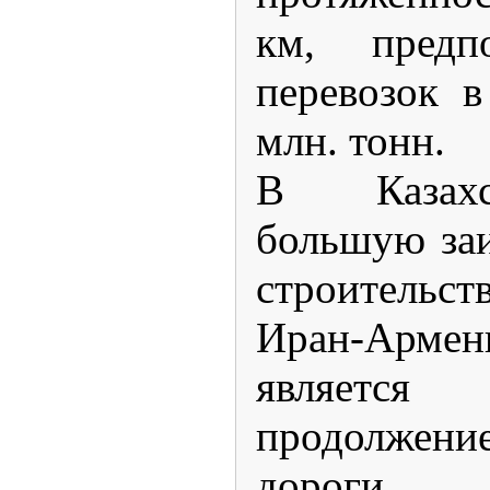
км
, предп
перевозок в
млн. то
В Казахс
большую заи
строительст
Иран-Армен
является 
продолжен
дороги