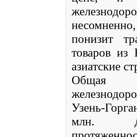
железнодор
несомненн
понизит тр
товаров из
азиатские с
Общая 
железнодо
Узень-Горг
млн. д
протяженно