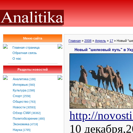
Меню сайта
Главная
»
2008
»
Апрель
»
17
» Новый "ше
Главная страница
Новый "шелковый путь" в Ук
Обратная связь
О нас
Разделы новостей
Аналитика
[166]
Интервью
[560]
Культура
[1586]
Спорт
[2558]
Общество
[763]
Новости
[30593]
http://novos
Обзор СМИ
[36362]
Политобозрение
[480]
10 декабря,2
Экономика
[4719]
Наука
[1795]