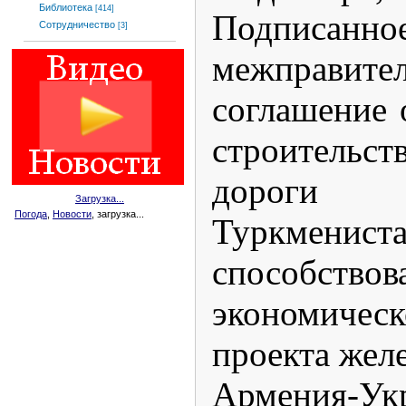
Библиотека
[414]
Подписа
Сотрудничество
[3]
межправител
соглашение 
строительст
дороги 
Загрузка...
Погода
,
Новости
, загрузка...
Туркменист
способство
экономичес
проекта жел
Армения-Ук