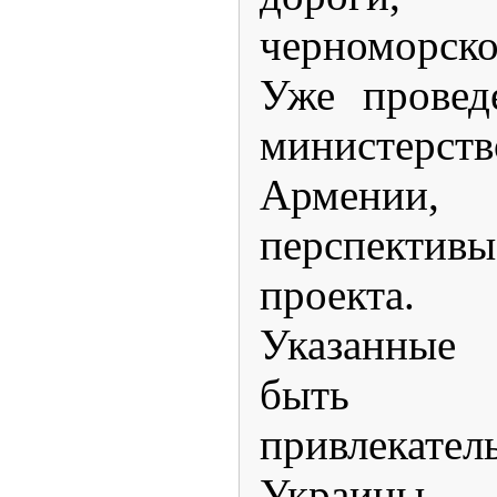
черноморс
Уже провед
министерс
Армении,
перспект
проекта.
Указанные
быть 
привлека
Украины,