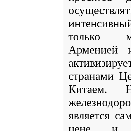
осущест
интенсивны
только м
Арменией 
активизиру
странами Ц
Китаем. 
железнодор
является с
цене, и 