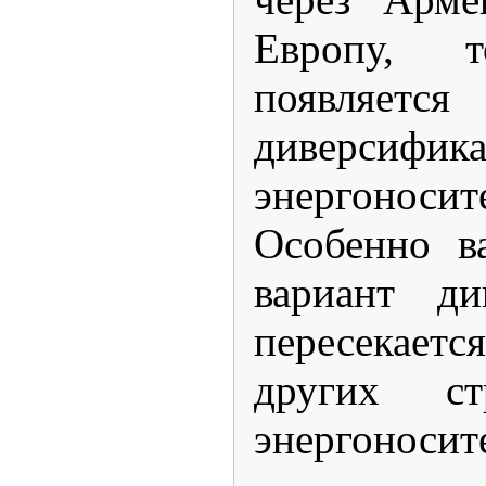
Европу, 
появляетс
диверсиф
энергоноси
Особенно в
вариант ди
пересекает
других ст
энергоносит