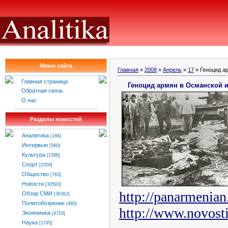
Меню сайта
Главная
»
2008
»
Апрель
»
17
» Геноцид а
Главная страница
Геноцид армян в Османской 
Обратная связь
О нас
Разделы новостей
Аналитика
[166]
Интервью
[560]
Культура
[1586]
Спорт
[2558]
Общество
[763]
Новости
[30593]
http://panarmenian
Обзор СМИ
[36362]
Политобозрение
[480]
http://www.novosti
Экономика
[4719]
Наука
[1795]