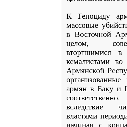
К Геноциду арм
массовые убийст
в Восточной Арм
целом, сове
вторгшимися в 
кемалистами во 
Армянской Респ
организованные 
армян в Баку и 
соответственн
вследствие ч
властями период
начиная с конц