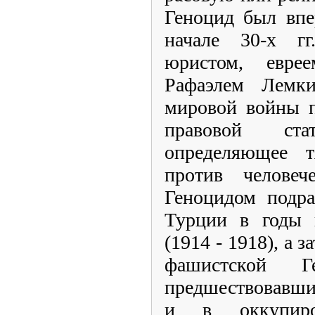
Геноцид был впе
начале 30-х г
юристом, евре
Рафаэлем Лемк
мировой войны 
правовой ста
определяющее т
против человеч
Геноцидом подра
Турции в годы 
(1914 - 1918), а 
фашистской Г
предшествовавши
и в оккупиро