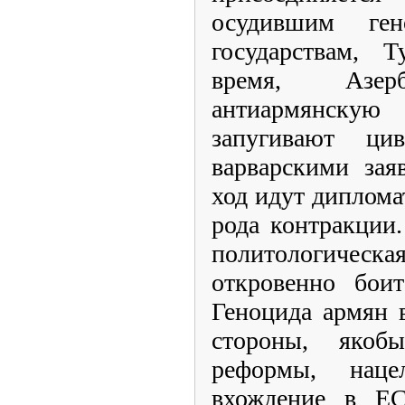
осудившим ген
государствам, 
время, Азер
антиармянску
запугивают цив
варварскими зая
ход идут диплома
рода контракции.
политологиче
откровенно боит
Геноцида армян 
стороны, якоб
реформы, нац
вхождение в ЕС