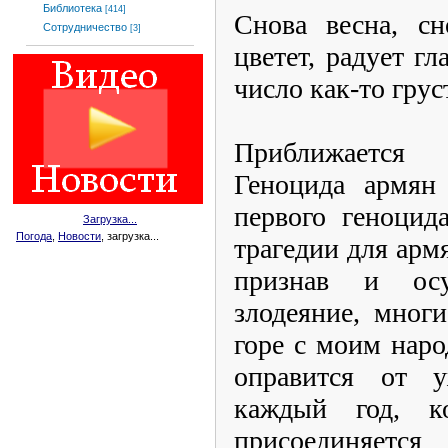
Библиотека
[414]
Снова весна, сн
Сотрудничество
[3]
цветет, радует гл
число как-то грус
Приближается 
Геноцида армян
первого геноцид
Загрузка...
Погода
,
Новости
, загрузка...
трагедии для арм
признав и ос
злодеяние, мног
горе с моим наро
оправится от у
каждый год, ко
присоединяет