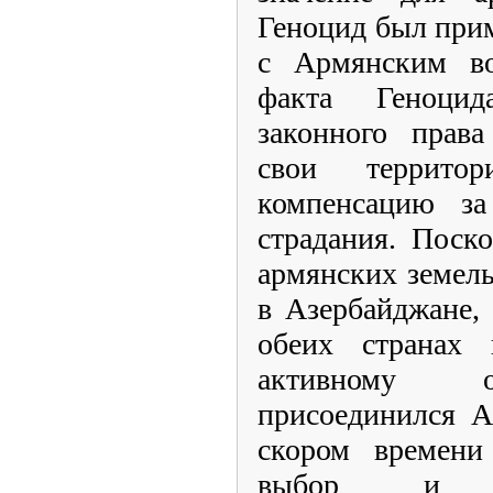
Геноцид был при
с Армянским во
факта Геноцид
законного права
свои террито
компенсацию з
страдания. Поск
армянских земель
в Азербайджане,
обеих странах 
активному о
присоединился А
скором времени
выбор и п