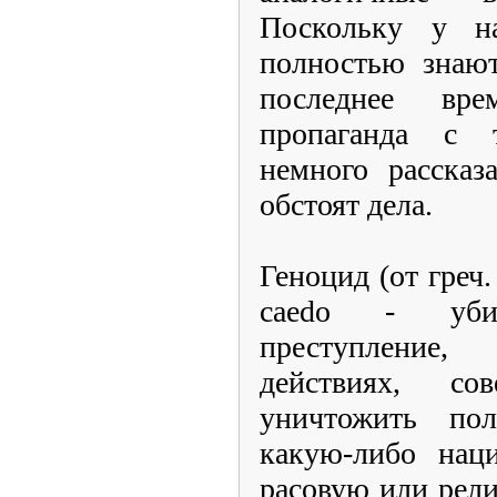
Поскольку у н
полностью знают
последнее вр
пропаганда с
немного рассказ
обстоят дела.
Геноцид (от греч.
caedo - убив
преступлени
действиях, с
уничтожить по
какую-либо наци
расовую или рел