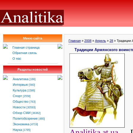
Меню сайта
Главная
»
2008
»
Апрель
»
28
» Традиции 
Главная страница
Традиции Армянского воинст
Обратная связь
О нас
Разделы новостей
Аналитика
[166]
Интервью
[560]
Культура
[1586]
Спорт
[2558]
Общество
[763]
Новости
[30593]
Обзор СМИ
[36362]
Политобозрение
[480]
Экономика
[4719]
Analitika.at.ua
.
Наука
[1795]