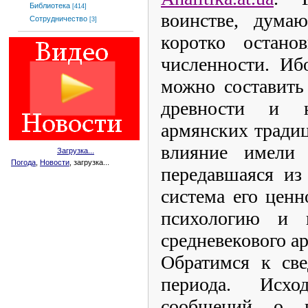
Библиотека
[414]
воинстве, думаю
Сотрудничество
[3]
коротко остано
численности. Иб
можно составить
древности
и н
армянских традиц
влияние имели 
Загрузка...
Погода
,
Новости
, загрузка...
передавшаяся из
система его ценн
психологию и 
средневекового а
Обратимся к све
периода. Исх
сообщений о в