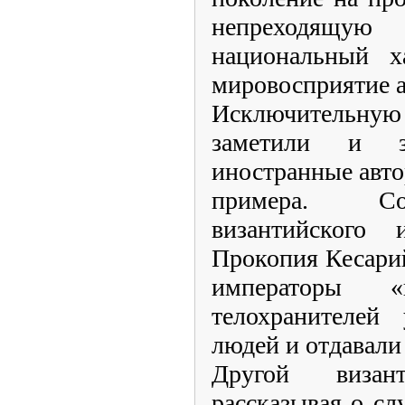
непреходящую
национальный х
мировосприятие а
Исключительную
заметили и з
иностранные авто
примера. Со
византийского 
Прокопия Кесарий
императоры 
телохранителей 
людей и отдавали
Другой визант
рассказывая о с