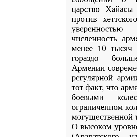
царство Хайасы 
против хеттског
уверенность
численность арм
менее 10 тысяч 
гораздо боль
Армении совреме
регулярной арми
тот факт, что арм
боевыми коле
ограниченном кол
могущественной т
О высоком уровн
(Араратского ца