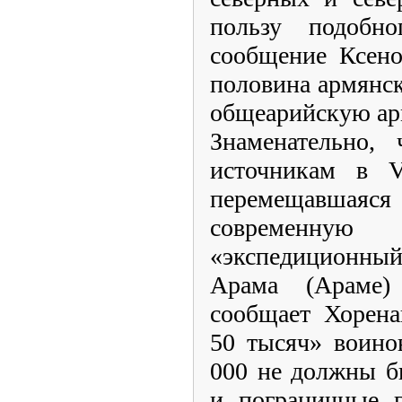
пользу подобн
сообщение Ксено
половина армянск
общеарийскую а
Знаменательно,
источникам в V
перемещавшая
современну
«экспедиционны
Арама (Араме)
сообщает Хорена
50 тысяч» воино
000 не должны б
и пограничные 