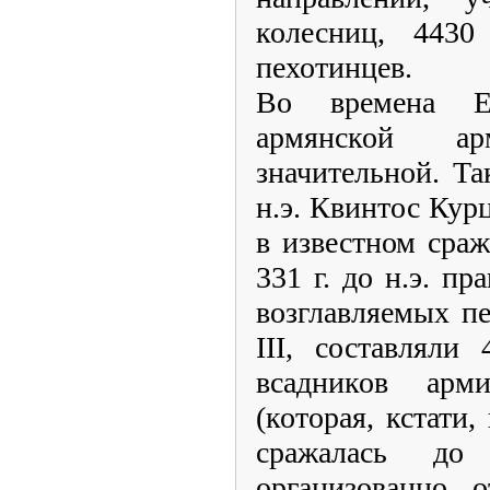
колесниц, 443
пехотинцев.
Во времена Ер
армянской а
значительной. Т
н.э. Квинтос Кур
в известном сра
331 г. до н.э. п
возглавляемых п
III, составляли
всадников ар
(которая, кстати,
сражалась до
организованно о