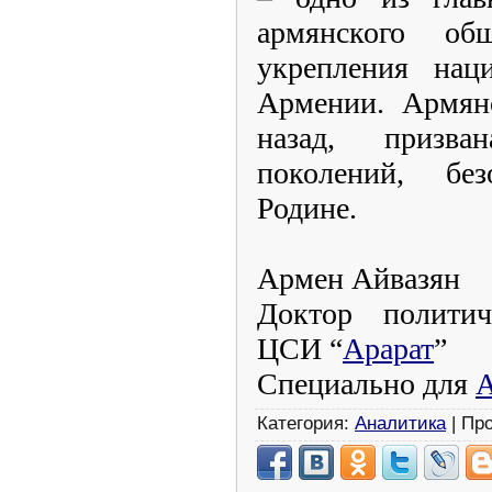
армянского о
укрепления наци
Армении. Армянс
назад, призва
поколений, без
Родине.
Армен Айвазян
Доктор политич
ЦСИ “
Арарат
”
Специально для
A
Категория:
Аналитика
| Пр