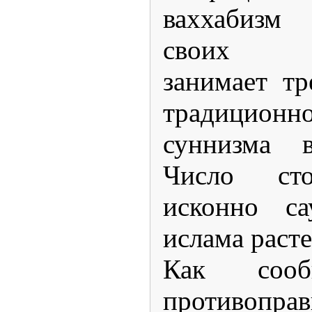
ваххабизм 
своих по
занимает тр
традицион
суннизма в
Число сто
исконно са
ислама расте
Как сооб
противопр