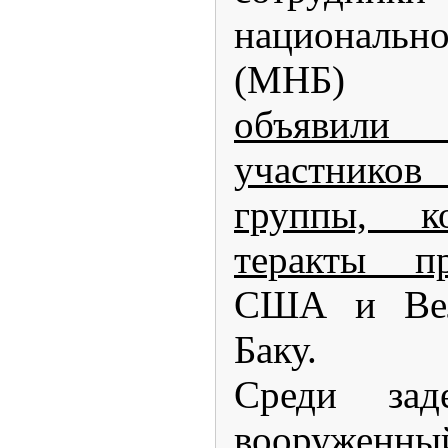
национальн
(МНБ) А
объявили
участнико
группы, ко
теракты пр
США и Вел
Баку.
Среди зад
вооруженн