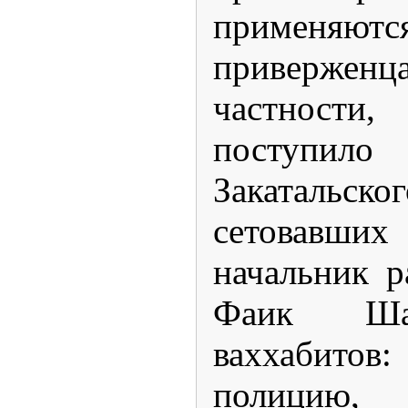
применяютс
приверженц
частности
поступил
Закаталь
сетовавш
начальник 
Фаик Ша
ваххабитов
полицию