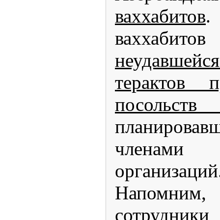
ваххабитов
.
ваххабитов
неудавш
терактов п
посоль
планировав
членами
организаций
Напомни
сотрудник