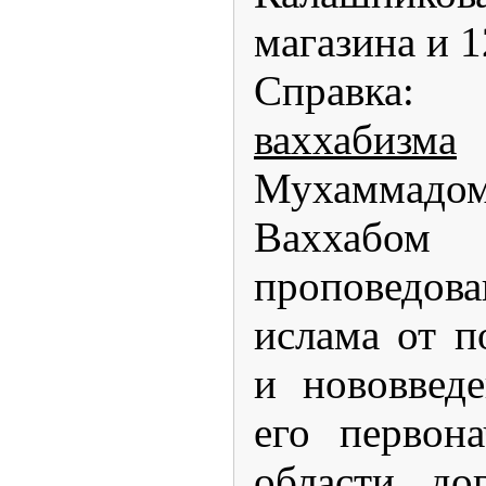
магазина и 1
Справка
ваххабизма
Мухаммадо
Ваххабом
проповедов
ислама от п
и нововвед
его первон
области до