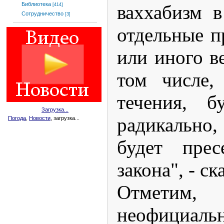
Библиотека
ваххабизм в
[414]
Сотрудничество
[3]
отдельные п
или иного в
том числе,
течения, б
Загрузка...
радикально,
Погода
,
Новости
, загрузка...
будет прес
закона", - ск
Отмети
неофициа