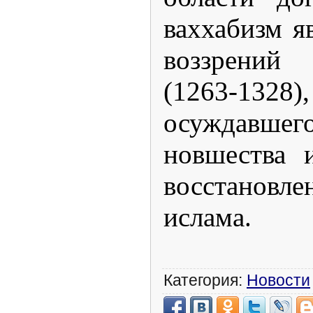
ваххабизм я
воззрени
(1263-1
осуждав
новшества 
восстановле
ислама.
Категория:
Новости