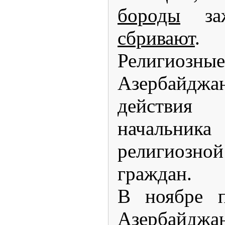
бороды
заж
сбривают
.
Религио
Азербайдж
действия
начальника
религио
граждан.
В ноябре п
Азербайджа