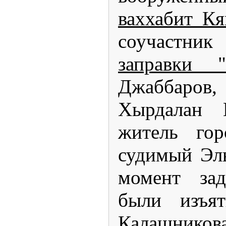
ваххабит К
соучастник
заправки "
Джаббаров,
Хырдалан 
житель гор
судимый Эл
момент за
были изъят
Калашни