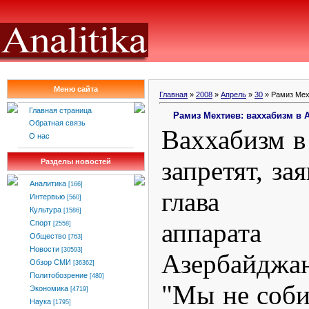
Меню сайта
Главная
»
2008
»
Апрель
»
30
» Рамиз Мех
Главная страница
Рамиз Мехтиев: ваххабизм в 
Обратная связь
Ваххабизм в
О нас
запретят, за
Разделы новостей
Аналитика
[166]
глава Ис
Интервью
[560]
Культура
[1586]
аппарат
Спорт
[2558]
Общество
[763]
Новости
[30593]
Азербайджан
Обзор СМИ
[36362]
Политобозрение
[480]
"Мы не соби
Экономика
[4719]
Наука
[1795]