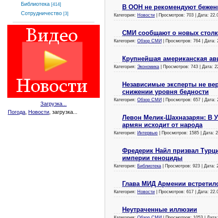
Библиотека
[414]
В ООН не рекомендуют беженц
Сотрудничество
[3]
Категория:
Новости
| Просмотров: 703 | Дата:
22.
СМИ сообщают о новых столк
Категория:
Обзор СМИ
| Просмотров: 764 | Дата:
Крупнейшая американская ав
Категория:
Экономика
| Просмотров: 743 | Дата:
2
Независимые эксперты не ве
снижении уровня бедности
Категория:
Обзор СМИ
| Просмотров: 657 | Дата:
Загрузка...
Погода
,
Новости
, загрузка...
Левон Мелик-Шахназарян: В 
армян исходит от народа
Категория:
Интервью
| Просмотров: 1585 | Дата:
2
Фредерик Найл призвал Турц
империи геноциды
Категория:
Библиотека
| Просмотров: 923 | Дата:
Глава МИД Армении встретил
Категория:
Новости
| Просмотров: 617 | Дата:
22.
Неутраченные иллюзии
Категория:
Обзор СМИ
| Просмотров: 1053 | Дата