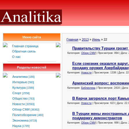
Меню сайта
Главная
»
2013
»
Июнь
»
22
Главная страница
Правительству Турции грозит
Обратная связь
Категория:
Обзор СМИ
| Просмотров: 894 | Дата:
О нас
Если союзник оказался вдру
продажу оружия Азербайджан
Разделы новостей
Категория:
Новости
| Просмотров: 1338 | Дата:
22
Аналитика
[166]
Интервью
Армянский вопрос: воспомин
[560]
Культура
Категория:
Библиотека
| Просмотров: 2416 | Дата
[1586]
Спорт
[2558]
В Керчи загорелся порт Камы
Общество
[763]
Категория:
Новости
| Просмотров: 623 | Дата:
22.
Новости
[30593]
Обзор СМИ
[36362]
В Турции жены иностранных 
Политобозрение
[480]
поддержку демонстрантов
Экономика
[4719]
Категория:
Обзор СМИ
| Просмотров: 666 | Дата:
Наука
[1795]