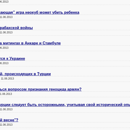
06.2013
вающая" игра неокуб может убить ребенка
11.06.2013
арабахской войны
11.06.2013
а митингах в Анкаре и Стамбуле
06.2013
ся к Украине
06.2013
й, происходящих в Турции
:
11.06.2013
ься вопросом признания геноцида армян?
11.06.2013
урции следует быть осторожными, учитывая свой исторический оп
11.06.2013
ой весне"?
11.06.2013