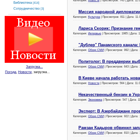
Категория:
Новости
| Просмотров: 743 | Дата:
11.
Библиотека
[414]
Сотрудничество
[3]
Миссия народной дипломатии 
Категория:
Культура
| Просмотров: 811 | Дата:
11.
Лариса Скорик: Признание г
Категория:
Интервью
| Просмотров: 1985 | Дата:
1
"Дублер" Панамского канала:
Категория:
Обзор СМИ
| Просмотров: 992 | Дата:
Политолог: В преддверии выб
Загрузка...
Категория:
Обзор СМИ
| Просмотров: 643 | Дата:
Погода
,
Новости
, загрузка...
В Киеве начала работать нов
Категория:
Новости
| Просмотров: 564 | Дата:
11.
Некачественный бензин в Укр
Категория:
Экономика
| Просмотров: 547 | Дата:
1
Эксперт: В Азербайджане про
Категория:
Обзор СМИ
| Просмотров: 922 | Дата:
Рамзан Кадыров обвинил зап
Категория:
Обзор СМИ
| Просмотров: 810 | Дата: