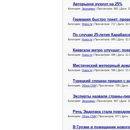
Авторынок рухнул на 25%
Категория:
Экономика
| Просмотров: 882 | Дата:
1
Германия быстро тонет: прор
Категория:
Новости
| Просмотров: 717 | Дата:
11.
По случаю 25-летия Карабахс
Категория:
Новости
| Просмотров: 995 | Дата:
11.
Киевское метро улучшат: поя
Категория:
Новости
| Просмотров: 496 | Дата:
11.
Мистический метеорный дождь
Категория:
Новости
| Просмотров: 589 | Дата:
11.
Турецкий спецназ пришел с р
Категория:
Обзор СМИ
| Просмотров: 708 | Дата:
Эксперты назвали страны-лид
Категория:
Экономика
| Просмотров: 967 | Дата:
1
Речь Эрдогана стала поводо
Категория:
Обзор СМИ
| Просмотров: 877 | Дата:
В Грузии в помещении новог