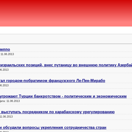
леппо
:
11.06.2013
иизраильских позиций, внес путаницу во внешнюю политику Азерба
06.2013
тал городом-побратимом французского Ле-Пен-Мирабо
06.2013
угрожают Турции банкротством - политическим и экономическим
Дата:
11.06.2013
в выступать посредником по карабахскому урегулированию
11.06.2013
и обсудили вопросы укрепления сотрудничества стран