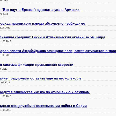
06.2013
"Все едут в Ереван": одесситы уже в Армении
06.2013
еноцида армянского народа абсолютно необходимо
1.06.2013
 Китайцы соединят Тихий и Атлантический океаны за $40 млрд
11.06.2013
оров власти Азербайджана зачищают поле, сажая активистов в тю
11.06.2013
ая система фиксации превышения скорости
06.2013
аине предложили оставить еще на несколько лет
1.06.2013
водится этническая чистка по отношению к лезгинам
11.06.2013
адные спецслужбы в развязывании войны в Сирии
11.06.2013