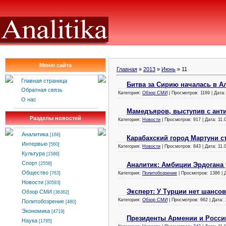
Меню сайта
Главная
»
2013
»
Июнь
»
11
Главная страница
Битва за Сирию началась в А
Обратная связь
Категория:
Обзор СМИ
| Просмотров: 1169 | Дата
О нас
Мамедъяров, выступив с ант
Разделы новостей
Категория:
Новости
| Просмотров: 917 | Дата:
11.
Аналитика
[166]
Карабахский город Мартуни с
Интервью
[560]
Категория:
Новости
| Просмотров: 843 | Дата:
11.
Культура
[1586]
Спорт
Аналитик: Амбиции Эрдогана 
[2558]
Общество
Категория:
Политобозрение
| Просмотров: 1386 | 
[763]
Новости
[30593]
Эксперт: У Турции нет шансо
Обзор СМИ
[36362]
Категория:
Обзор СМИ
| Просмотров: 662 | Дата:
Политобозрение
[480]
Экономика
[4719]
Президенты Армении и Росси
Наука
[1795]