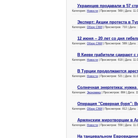
Украинцев продавали в 57 ст
Категория:
Новости
| Просмотров: 569 | Дата:
11.
Эксперт: Акции протеста в Ту
Категория:
Обзор СМИ
| Просмотров: 710 | Дата:
12 июня – 20 лет со дня гибе
Категория:
Обзор СМИ
| Просмотров: 589 | Дата:
В Киеве грабители сдирают с
Категория:
Новости
| Просмотров: 618 | Дата:
11.
В Турции продолжаются арес
Категория:
Новости
| Просмотров: 521 | Дата:
11.
Солнечная энергетика: нужна
Категория:
Экономика
| Просмотров: 884 | Дата:
1
Операция "Северная буря": В
Категория:
Обзор СМИ
| Просмотров: 812 | Дата:
Армянским миротворцам в Аф
Категория:
Новости
| Просмотров: 558 | Дата:
11.
На танцевальном Евровиден