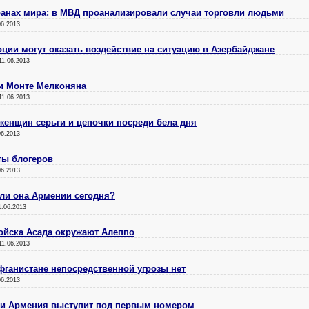
ранах мира: в МВД проанализировали случаи торговли людьми
06.2013
рции могут оказать воздействие на ситуацию в Азербайджане
11.06.2013
ли Монте Мелконяна
11.06.2013
 женщин серьги и цепочки посреди бела дня
06.2013
ты блогеров
06.2013
 ли она Армении сегодня?
1.06.2013
ойска Асада окружают Алеппо
11.06.2013
ганистане непосредственной угрозы нет
06.2013
ии Армения выступит под первым номером