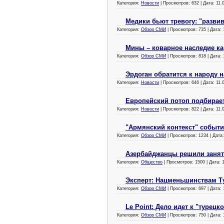
Категория:
Новости
| Просмотров: 632 | Дата:
11.
Медики бьют тревогу: "разви
Категория:
Обзор СМИ
| Просмотров: 735 | Дата:
Мины – коварное наследие к
Категория:
Обзор СМИ
| Просмотров: 818 | Дата:
Эрдоган обратится к народу н
Категория:
Новости
| Просмотров: 646 | Дата:
11.
Европейский потоп подбирает
Категория:
Новости
| Просмотров: 822 | Дата:
11.
"Армянский контекст" событи
Категория:
Обзор СМИ
| Просмотров: 1234 | Дата
Азербайджанцы решили занят
Категория:
Общество
| Просмотров: 1500 | Дата:
Эксперт: Нацменьшинствам Т
Категория:
Обзор СМИ
| Просмотров: 697 | Дата:
Le Point: Дело идет к "турецк
Категория:
Обзор СМИ
| Просмотров: 750 | Дата: