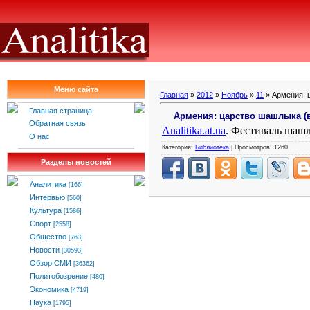
Меню сайта
Главная
»
2012
»
Ноябрь
»
11
» Армения: 
Главная страница
Армения: царство шашлыка (
Обратная связь
Analitika
.
at
.
ua
. Фестиваль шаш
О нас
Категория:
Библиотека
| Просмотров: 1260
Разделы новостей
Аналитика
[166]
Интервью
[560]
Культура
[1586]
Спорт
[2558]
Общество
[763]
Новости
[30593]
Обзор СМИ
[36362]
Политобозрение
[480]
Экономика
[4719]
Наука
[1795]