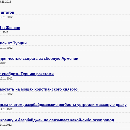
9.11.2012
 штатов
19.11.2012
R в Женеве
11.2012
ись от Турции
19.11.2012
удет честью сыграть за сборную Армении
.2012
т снабдить Турцию ракетами
19.11.2012
аботать на мощах христианского святого
19.11.2012
ным счетом, азербайджанские регбисты устроили массовую драку
19.11.2012
краину и Азербайджан не связывает какой-либо газопровод
9.11.2012