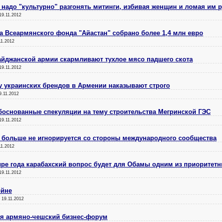
 надо "культурно" разгонять митинги, избивая женщин и ломая им 
19.11.2012
а Всеармянского фонда "Айастан" собрано более 1,4 млн евро
11.2012
йджанской армии скармливают тухлое мясо падшего скота
19.11.2012
у украинских брендов в Армении наказывают строго
9.11.2012
боснованные спекуляции на тему строительства Мегринской ГЭС
19.11.2012
 больше не игнорируется со стороны международного сообщества
11.2012
ре года карабахский вопрос будет для Обамы одним из приоритет
19.11.2012
ойне
:
19.11.2012
ся армяно-чешский бизнес-форум