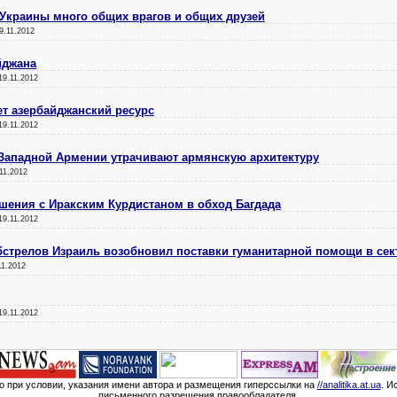
 Украины много общих врагов и общих друзей
9.11.2012
йджана
19.11.2012
ет азербайджанский ресурс
19.11.2012
 Западной Армении утрачивают армянскую архитектуру
11.2012
шения с Иракским Курдистаном в обход Багдада
19.11.2012
обстрелов Израиль возобновил поставки гуманитарной помощи в сек
11.2012
19.11.2012
мо при условии, указания имени автора и размещения гиперссылки на
//analitika.at.ua
. И
письменного разрешения правообладателя.