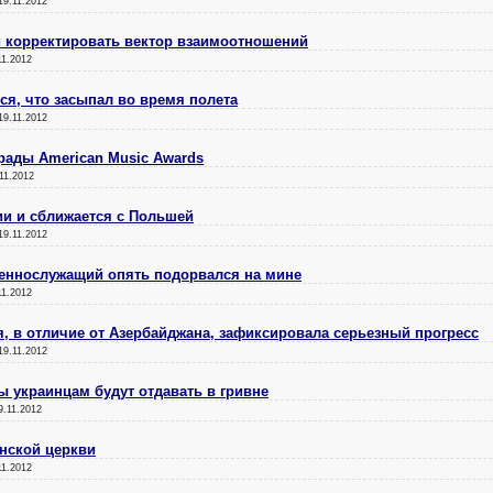
19.11.2012
 корректировать вектор взаимоотношений
11.2012
ся, что засыпал во время полета
19.11.2012
рады American Music Awards
11.2012
ии и сближается с Польшей
19.11.2012
оеннослужащий опять подорвался на мине
11.2012
, в отличие от Азербайджана, зафиксировала серьезный прогресс
19.11.2012
 украинцам будут отдавать в гривне
9.11.2012
нской церкви
11.2012