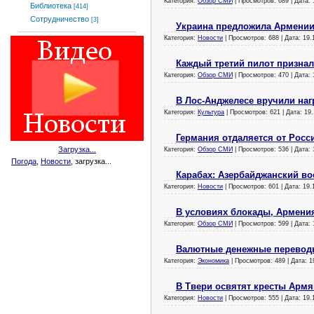
Категория:
Обзор СМИ
| Просмотров: 689 | Дата:
Библиотека
[414]
Сотрудничество
[3]
Украина предложила Армении
Категория:
Новости
| Просмотров: 688 | Дата:
19.
Каждый третий пилот признал
Категория:
Обзор СМИ
| Просмотров: 470 | Дата:
В Лос-Анджелесе вручили наг
Категория:
Культура
| Просмотров: 621 | Дата:
19.
Германия отдаляется от Росс
Загрузка...
Категория:
Обзор СМИ
| Просмотров: 536 | Дата:
Погода
,
Новости
, загрузка...
Карабах: Азербайджанский в
Категория:
Новости
| Просмотров: 601 | Дата:
19.
В условиях блокады, Армения
Категория:
Обзор СМИ
| Просмотров: 599 | Дата:
Валютные денежные переводы
Категория:
Экономика
| Просмотров: 489 | Дата:
1
В Твери освятят кресты Армя
Категория:
Новости
| Просмотров: 555 | Дата:
19.