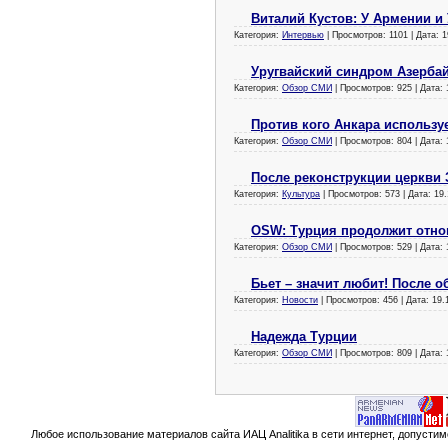
Виталий Кустов: У Армении и
Категория:
Интервью
| Просмотров: 1101 | Дата:
1
Уругвайский синдром Азерба
Категория:
Обзор СМИ
| Просмотров: 925 | Дата:
Против кого Анкара использу
Категория:
Обзор СМИ
| Просмотров: 804 | Дата:
После реконструкции церкви
Категория:
Культура
| Просмотров: 573 | Дата:
19.
OSW: Турция продолжит отно
Категория:
Обзор СМИ
| Просмотров: 529 | Дата:
Бьет – значит любит! После 
Категория:
Новости
| Просмотров: 456 | Дата:
19.
Надежда Турции
Категория:
Обзор СМИ
| Просмотров: 809 | Дата:
Любое использование материалов сайта ИАЦ Analitika в сети интернет, допусти