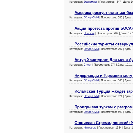
Категория:
Экономика
| Просмотров: 447 | Дата:
1
Америка рискует остаться без
Категория:
Обзор СМИ
| Просмотров: 585 | Дата:
Акция протеста против SOCA
Категория:
Новости
| Просмотров: 702 | Дата:
19.
Российские туристы отвернул
Категория:
Обзор СМИ
| Просмотров: 797 | Дата:
Артур Хачатуров: Для меня б
Категория:
Спорт
| Просмотров: 674 | Дата:
19.11
Нидерланды и Германия могу
Категория:
Обзор СМИ
| Просмотров: 545 | Дата:
Исламская Турция жаждет зар
Категория:
Обзор СМИ
| Просмотров: 624 | Дата:
Проигрывая туркам с разгром
Категория:
Обзор СМИ
| Просмотров: 699 | Дата:
Станислав Стремидловский: У
Категория:
Интервью
| Просмотров: 1334 | Дата:
1