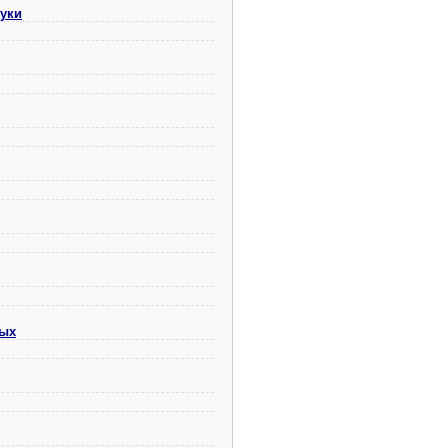
руки
ных