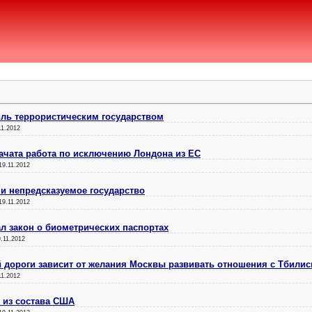
иль террористическим государством
11.2012
начата работа по исключению Лондона из ЕС
19.11.2012
 и непредсказуемое государство
19.11.2012
л закон о биометрических паспортах
.11.2012
 дороги зависит от желания Москвы развивать отношения с Тбилис
11.2012
и из состава США