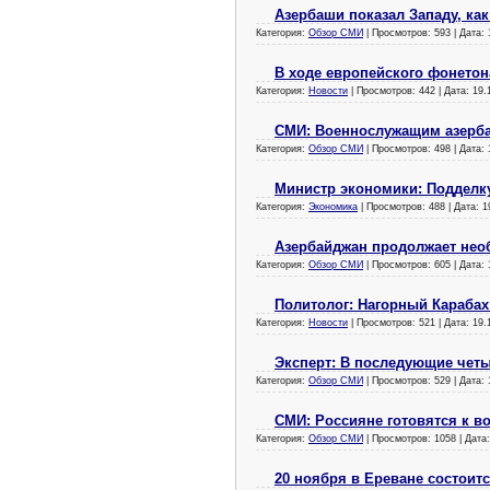
Азербаши показал Западу, как
Категория:
Обзор СМИ
| Просмотров: 593 | Дата:
В ходе европейского фонетон
Категория:
Новости
| Просмотров: 442 | Дата:
19.
СМИ: Военнослужащим азерба
Категория:
Обзор СМИ
| Просмотров: 498 | Дата:
Министр экономики: Подделк
Категория:
Экономика
| Просмотров: 488 | Дата:
1
Азербайджан продолжает нео
Категория:
Обзор СМИ
| Просмотров: 605 | Дата:
Политолог: Нагорный Карабах
Категория:
Новости
| Просмотров: 521 | Дата:
19.
Эксперт: В последующие четы
Категория:
Обзор СМИ
| Просмотров: 529 | Дата:
СМИ: Россияне готовятся к в
Категория:
Обзор СМИ
| Просмотров: 1058 | Дата
20 ноября в Ереване состоит