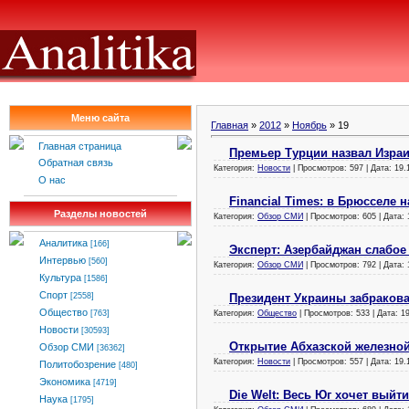
Меню сайта
Главная
»
2012
»
Ноябрь
»
19
Главная страница
Премьер Турции назвал Изра
Обратная связь
Категория:
Новости
| Просмотров: 597 | Дата:
19.
О нас
Financial Times: в Брюсселе 
Разделы новостей
Категория:
Обзор СМИ
| Просмотров: 605 | Дата:
Аналитика
[166]
Эксперт: Азербайджан слабое
Интервью
[560]
Категория:
Обзор СМИ
| Просмотров: 792 | Дата:
Культура
[1586]
Спорт
Президент Украины забракова
[2558]
Общество
Категория:
Общество
| Просмотров: 533 | Дата:
19
[763]
Новости
[30593]
Открытие Абхазской железной
Обзор СМИ
[36362]
Категория:
Новости
| Просмотров: 557 | Дата:
19.
Политобозрение
[480]
Экономика
[4719]
Die Welt: Весь Юг хочет выйт
Наука
[1795]