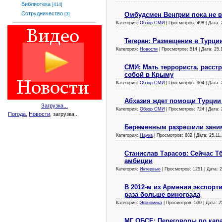
Библиотека
[414]
Сотрудничество
Омбудсмен Венгрии пока не 
[3]
Категория:
Обзор СМИ
| Просмотров: 498 | Дата:
Тегеран: Размещение в Турци
Категория:
Новости
| Просмотров: 514 | Дата:
25.
СМИ: Мать террориста, расст
собой в Крыму
Категория:
Обзор СМИ
| Просмотров: 904 | Дата:
Абхазия ждет помощи Турции
Загрузка...
Категория:
Обзор СМИ
| Просмотров: 724 | Дата:
Погода
,
Новости
, загрузка...
Беременным разрешили зани
Категория:
Наука
| Просмотров: 882 | Дата:
25.11
Станислав Тарасов: Сейчас Т
амбиции
Категория:
Интервью
| Просмотров: 1251 | Дата:
2
В 2012-м из Армении экспорти
раза больше винограда
Категория:
Экономика
| Просмотров: 530 | Дата:
2
МГ ОБСЕ: Переговоры по кара