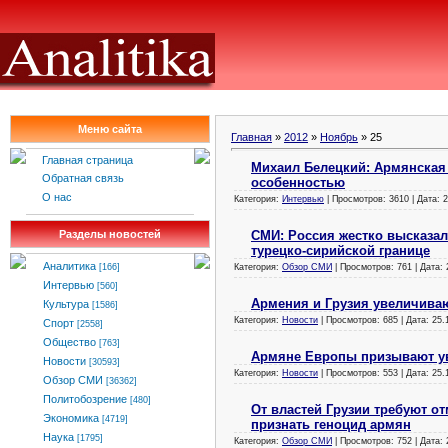
Меню сайта
Главная
»
2012
»
Ноябрь
»
25
Главная страница
Михаил Белецкий: Армянская
Обратная связь
особенностью
О нас
Категория:
Интервью
| Просмотров: 3610 | Дата:
2
СМИ: Россия жестко высказал
Разделы новостей
турецко-сирийской границе
Аналитика
Категория:
Обзор СМИ
| Просмотров: 761 | Дата:
[166]
Интервью
[560]
Армения и Грузия увеличива
Культура
[1586]
Категория:
Новости
| Просмотров: 685 | Дата:
25.
Спорт
[2558]
Общество
[763]
Армяне Европы призывают у
Новости
[30593]
Категория:
Новости
| Просмотров: 553 | Дата:
25.
Обзор СМИ
[36362]
Политобозрение
[480]
От властей Грузии требуют о
Экономика
[4719]
признать геноцид армян
Наука
[1795]
Категория:
Обзор СМИ
| Просмотров: 752 | Дата: