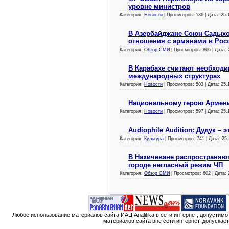
уровне министров
Категория:
Новости
| Просмотров: 536 | Дата:
25.
В Азербайджане Союн Садыхо
отношения с армянами в Рос
Категория:
Обзор СМИ
| Просмотров: 866 | Дата:
В Карабахе считают необход
международных структурах
Категория:
Новости
| Просмотров: 503 | Дата:
25.
Национальному герою Армени
Категория:
Новости
| Просмотров: 597 | Дата:
25.
Audiophile Audition: Дудук –
Категория:
Культура
| Просмотров: 741 | Дата:
25.
В Нахичеване распространяютс
городе негласный режим ЧП
Категория:
Обзор СМИ
| Просмотров: 602 | Дата:
Любое использование материалов сайта ИАЦ Analitika в сети интернет, допустим
материалов сайта вне сети интернет, допускае