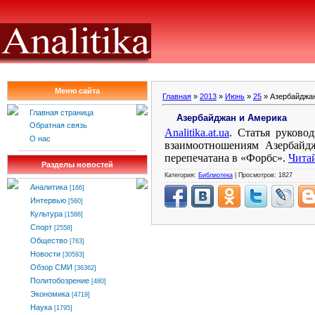
Меню сайта
Главная
»
2013
»
Июнь
»
25
» Азербайджа
Главная страница
Азербайджан и Америка
Обратная связь
Analitika
.
at
.
ua
. Статья руково
О нас
взаимоотношениям Азербайдж
перепечатана в «Форбс».
Читай
Разделы новостей
Категория:
Библиотека
| Просмотров: 1827
Аналитика
[166]
Интервью
[560]
Культура
[1586]
Спорт
[2558]
Общество
[763]
Новости
[30593]
Обзор СМИ
[36362]
Политобозрение
[480]
Экономика
[4719]
Наука
[1795]