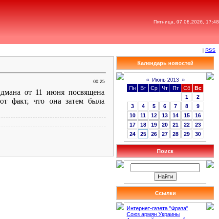
Пятница, 07.08.2026, 17:48
|
RSS
Календарь новостей
«
Июнь 2013
»
00:25
Пн
Вт
Ср
Чт
Пт
Сб
Вс
идмана от 11 июня посвящена
1
2
от факт, что она затем была
3
4
5
6
7
8
9
10
11
12
13
14
15
16
17
18
19
20
21
22
23
24
25
26
27
28
29
30
Поиск
Ссылки
Интернет-газета "Фраза"
Союз армян Украины