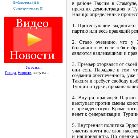
в районе Таксим в Стамбуле,
Библиотека
[414]
прежних демонстрациях в Ту
Сотрудничество
[3]
Налицо определенные процесс
1. Протестующие выдвигают т
партию или весь правящий ре
2. Стало очевидно, что у 
большинства»: если тебя избр
являются надлежащими и прав
3. Премьер оторвался от свое
Загрузка...
они есть. Парадокс в том, ч
Погода
,
Новости
, загрузка...
создания обеспеченного, уже 
Таксим и требует свободу вы
Турции и турки, проживающие
4. Внутри правящей Партии 
выступает против смены конст
в президентскую. Кроме того,
ведет к федерализации
Турции,
5. Внутренняя политика Эрдо
участия почти все слои насел
и националисты. По оценке м