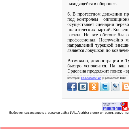
находящейся в обороне».
6. В протестном движении пр
под контролем
оппозиционн
осуществляет сценарий перево
политических партий. Косвенн
раскол. Не все обстоит благ
профессионал. Неслучайно м
направлений турецкой внешне
является ловушкой по вовлече
Возможно, демонстрации в Ту
быстро успокоится. На наш в
Эрдогана продолжит поиск «вр
Категория:
Политобозрение
| Просмотров: 1840
Любое использование материалов сайта ИАЦ Analitika в сети интернет, допусти