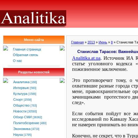
Меню сайта
Главная
»
2013
»
Июнь
»
8
» Станислав Та
Главная страница
Станислав Тарасов: Важнейши
Обратная связь
Analitika
.
at
.
ua
. Источник ИА
О нас
статье уголовного кодекса 
пожизненное заключение.
Разделы новостей
Это противоречит тому, о ч
Аналитика
[166]
охватившие разные города ст
Интервью
[560]
мене, правоохранительные о
Культура
[1586]
зачинщиками
протестного дв
Спорт
[2558]
след».
Общество
[763]
Новости
[30593]
Если события пойдут все же
Обзор СМИ
[36362]
исследований по Кавказу Хаса
Политобозрение
[480]
не намерен принимать во вним
Экономика
[4719]
Наука
Конечно, не секрет, что в Тур
[1795]