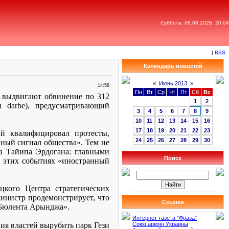
Суббота, 08.08.2026, 20:04
|
RSS
Календарь новостей
«
Июнь 2013
»
14:58
Пн
Вт
Ср
Чт
Пт
Сб
Вс
и выдвигают обвинение по 312
1
2
şı
darbe
), предусматривающий
3
4
5
6
7
8
9
10
11
12
13
14
15
16
17
18
19
20
21
22
23
ый квалифицировал протесты,
24
25
26
27
28
29
30
нный сигнал общества». Тем не
а Тайипа Эрдогана: главными
Поиск
в этих событиях «иностранный
цкого Центра стратегических
министр продемонстрирует, что
Ссылки
 Бюлента Арынджа».
Интернет-газета "Фраза"
ния властей вырубить парк Гези
Союз армян Украины