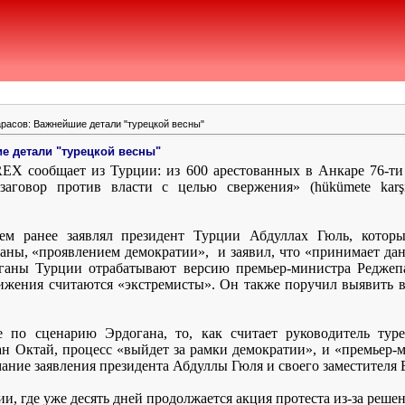
расов: Важнейшие детали "турецкой весны"
е детали "турецкой весны"
REX
сообщает из Турции: из 600 арестованных в Анкаре 76-т
«заговор против власти с целью свержения» (
h
ü
k
ü
mete
kar
ем ранее заявлял президент Турции Абдуллах Гюль, котор
раны, «проявлением демократии»,
и заявил, что «принимает да
рганы Турции отрабатывают версию премьер-министра Реджеп
ижения считаются «экстремисты». Он также поручил выявить 
 по сценарию Эрдогана, то, как считает руководитель туре
н Октай, процесс «выйдет за рамки демократии», и «премьер-
ание заявления президента Абдуллы Гюля и своего заместителя
ции, где уже десять дней продолжается акция протеста из-за реше