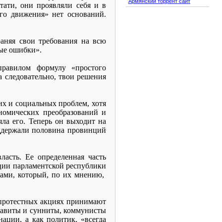
Армянский торрент сайт
тати, они проявляли себя и в
го движения» нет оснований.
раняя свои требования на всю
ые ошибки».
правилом формулу «простого
а следовательно, твои решения
их и социальных проблем, хотя
ономических преобразований и
яла его. Теперь он выходит на
оддержали половина провинций
власть. Ее определенная часть
ации парламентской республики
дами, который, по их мнению,
 протестных акциях принимают
алавиты и сунниты, коммунисты
ации, а как политик, «всегда