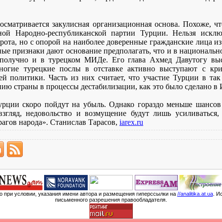
осматривается закулисная организационная основа. Похоже, ч
ой Народно-республиканской партии Турции. Нельзя исключ
рота, но с опорой на наиболее доверенные гражданские лица и
ые признаки дают основание предполагать, что и в национальн
ополучно и в турецком МИДе. Его глава Ахмед Давутогу выс
ногие турецкие послы в отставке активно выступают с кр
й политики. Часть из них считает, что участие Турции в так
нию страны в процессы дестабилизации, как это было сделано в 
рции скоро пойдут на убыль. Однако гораздо меньше шансов 
згляд, недовольство и возмущение будут лишь усиливаться,
агов народа». Станислав Тарасов,
iarex.ru
мо при условии, указания имени автора и размещения гиперссылки на
//analitika.at.ua
. И
письменного разрешения правообладателя.