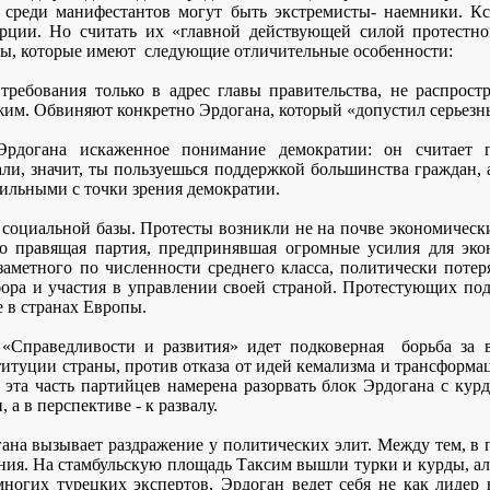
 среди манифестантов могут быть экстремисты- наемники. Кс
рции. Но считать их «главной действующей силой протестно
ы, которые имеют
следующие отличительные особенности:
ребования только в адрес главы правительства, не распрост
жим. Обвиняют конкретно Эрдогана, который «допустил серьезн
Эрдогана искаженное понимание демократии: он считает 
али, значит, ты пользуешься поддержкой большинства граждан, 
ильными с точки зрения демократии.
й социальной базы. Протесты возникли не на почве экономическ
то правящая партия, предпринявшая огромные усилия для эк
заметного по численности среднего класса, политически потер
бора и участия в управлении своей страной. Протестующих п
 в странах Европы.
«Справедливости и развития» идет подковерная
борьба за 
итуции страны, против отказа от идей кемализма и трансформ
 эта часть партийцев намерена разорвать блок Эрдогана с кур
 а в перспективе - к развалу.
гана вызывает раздражение у политических элит. Между тем, в
ения. На стамбульскую площадь Таксим вышли турки и курды, 
ногих турецких экспертов, Эрдоган ведет себя не как лидер н