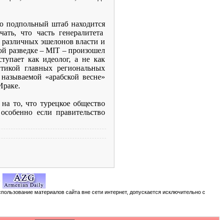
то подпольный штаб находится
ать, что часть генералитета
з различных эшелонов власти и
ой разведке –
MIT
– произошел
тупает как идеолог, а не как
итикой главных региональных
 называемой «арабской весне»
Ираке.
на то, что турецкое общество
 особенно если правительство
спользование материалов сайта вне сети интернет, допускается исключительно с