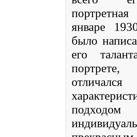
портретна
январе 193
было написа
его талант
портрете, 
отличал
характери
подходом
индивидуал
прекрасн