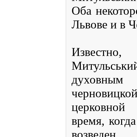
Оба некотор
Львове и в 
Известно
Митульський
духовны
черновиц
церковно
время, когд
возведе