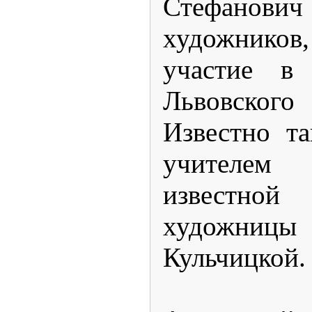
Стефанови
художнико
участие в 
Львовского 
Известно т
учителе
известно
художн
Кульчицкой.