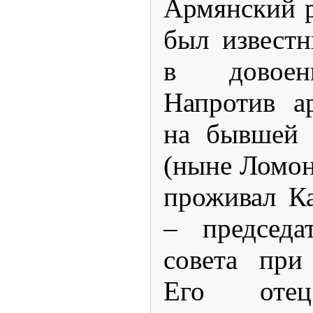
Армянский 
был извест
в довоен
Напротив а
на бывшей 
(ныне Ломон
проживал К
– председа
совета при
Его оте