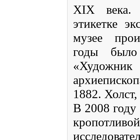
XIX века.
этикетке эк
музее прои
годы было
«Художни
архиеписко
1882. Холст,
В 2008 году 
кропотливой
исследоват