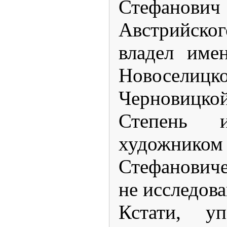
Стефанов
Австрийско
владел име
Новосели
Черновиц
Степень 
художни
Стефанович
не исследов
Кстати, уп