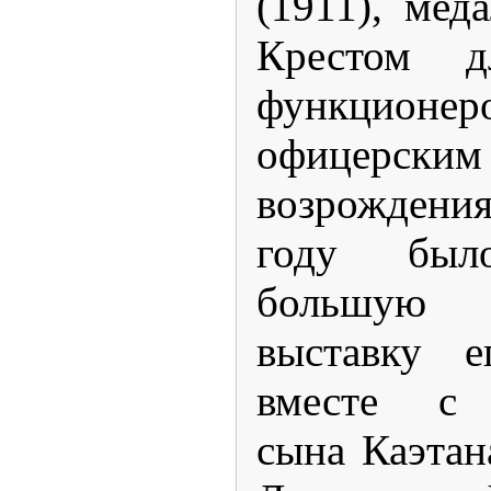
(1911), ме
Крестом д
функцион
офицерским
возрождени
году было
большую
выставку е
вместе с 
сына Каэтан