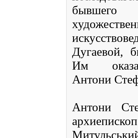
бывшего
художеств
искусств
Дугаевой, б
Им оказа
Антони Стеф
Антони Сте
архиепи
Митульськи