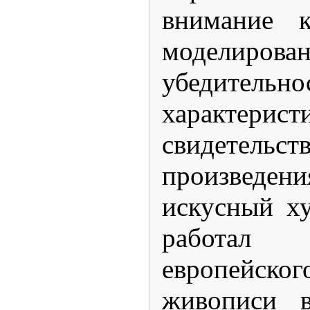
внимание к
моделиров
убедительн
характерист
свидетельст
произвед
искусный х
работал
европейског
живописи в