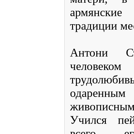
армянски
традиции ме
Антони С
человеко
трудолюбив
одаренны
живописн
Учился пей
всего ег