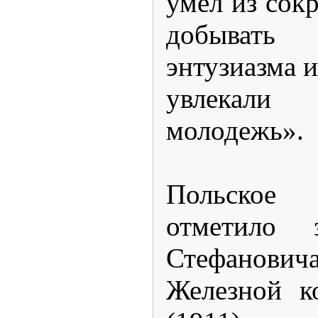
умел из сок
добывать
энтузиазма и
увлекал
молодежь».
Польское
отметило 
Стефано
Железной к