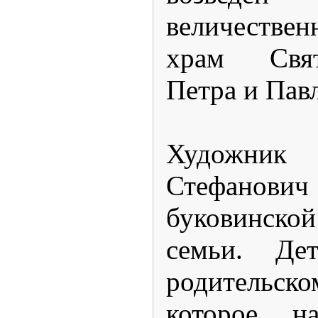
величестве
храм Свя
Петра и Павл
Художн
Стефанович
буковинс
семьи. Де
родитель
которое н