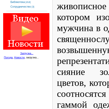
Библиотека
живописное 
[414]
Сотрудничество
[3]
котором из
мужчина в о
священнос
возвышенну
Загрузка...
репрезентат
Погода
,
Новости
, загрузка...
сияние зол
цветов, кот
соотносятся
гаммой оде