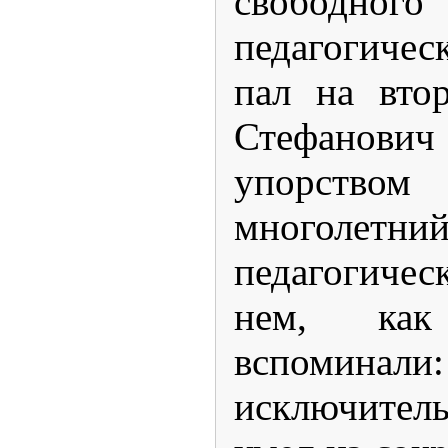
свободного
педагогичес
пал на вто
Стефанович
упорство
многоле
педагогиче
нем, ка
вспоминали:
исключите