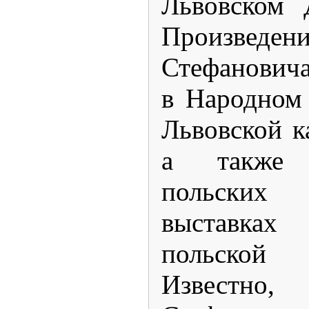
Львовском 
Произве
Стефановича
в Народном 
Львовской к
а также 
польски
выставках 
польско
Известно