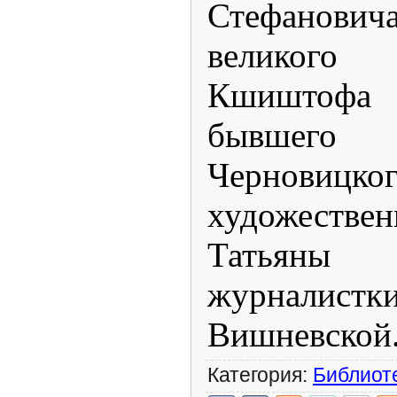
Стефанов
великог
Кшиштофа
бывшего
Черновицко
художест
Татьяны
журнали
Вишневской
Категория:
Библиот