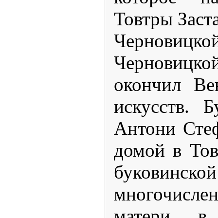
Товтры Заст
Черновицко
Черновиц
окончил Ве
искусств. Б
Антони Сте
домой в Тов
буковинс
многочисл
матери, в