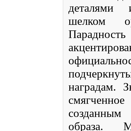
деталями 
шелком ор
Парадно
акцентирова
официальн
подчеркнут
наградам. З
смягчен
созданным
образа. М