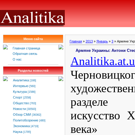
Меню сайта
Главная
»
2013
»
Январь
»
3
» Армяне Укр
Главная страница
Армяне Украины: Антони Сте
Обратная связь
Analitika
.
at
.
u
О нас
Черновицко
Разделы новостей
Аналитика
[166]
художеств
Интервью
[560]
Культура
[1586]
разделе
Спорт
[2558]
Общество
[763]
Новости
[30593]
искусство 
Обзор СМИ
[36362]
Политобозрение
[480]
века» э
Экономика
[4719]
Наука
[1795]