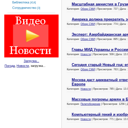
Библиотека
[414]
Масштабная амнистия в Груз
Сотрудничество
[3]
Категория:
Обзор СМИ
| Просмотров: 737 | Дата:
Америка должна прекратить 
Категория:
Обзор СМИ
| Просмотров: 774 | Дата:
Эксперт: Азербайджанская а
Категория:
Обзор СМИ
| Просмотров: 895 | Дата:
Главы МИД Украины и России
Категория:
Новости
| Просмотров: 509 | Дата:
13.
Загрузка...
Сегодня старый Новый год: е
Погода
,
Новости
, загрузка...
Категория:
Обзор СМИ
| Просмотров: 763 | Дата:
Москва даст адекватный отв
Европе
Категория:
Новости
| Просмотров: 785 | Дата:
13.
Массовые погромы армян в Ба
Категория:
Политобозрение
| Просмотров: 1256 | 
Компьютерный гений и изобр
Категория:
Новости
| Просмотров: 771 | Дата:
13.