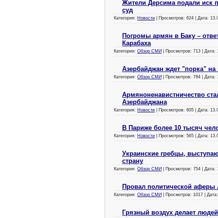
Жители Дерсима подали иск 
суд
Категория:
Новости
| Просмотров: 624 | Дата:
13.
Погромы армян в Баку – отве
Карабаха
Категория:
Обзор СМИ
| Просмотров: 713 | Дата:
Азербайджан ждет "порка" на
Категория:
Обзор СМИ
| Просмотров: 784 | Дата:
Армяноненавистничество ста
Азербайджана
Категория:
Новости
| Просмотров: 605 | Дата:
13.
В Париже более 10 тысяч чел
Категория:
Новости
| Просмотров: 565 | Дата:
13.
Украинские гребцы, выступаю
страну
Категория:
Обзор СМИ
| Просмотров: 754 | Дата:
Провал политической аферы 
Категория:
Обзор СМИ
| Просмотров: 1017 | Дата
Грязный воздух делает люде