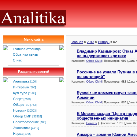
Меню сайта
Главная
»
2013
»
Январь
»
02
Главная страница
Владимир Казимиров: Отказ А
Обратная связь
не выдерживает критики
О нас
Категория:
Обзор СМИ
| Просмотров: 960 | Дата:
Россияне не узнали Путина в 
Разделы новостей
ненастоящий"
Аналитика
Категория:
Обзор СМИ
| Просмотров: 982 | Дата:
[166]
Интервью
[560]
Ryanair не комментирует заяв
Культура
[1586]
Армении
Спорт
[2558]
Категория:
Обзор СМИ
| Просмотров: 867 | Дата:
Общество
[763]
Новости
[30593]
В Москве создан "Центр подд
Обзор СМИ
[36362]
общественных инициатив"
Политобозрение
[480]
Категория:
Новости
| Просмотров: 1311 | Дата:
02
Экономика
[4719]
Наука
Аймара – армяне Южной Аме
[1795]