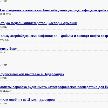
01.2013
зербайджана и начальник Генштаба делят доходы, офицеры грабят
09.01.2013
четную медаль Министерства Диаспоры Армении
01.2013
 пользу азербайджанских нефтяников – добыча и экспорт нефти сок
9.01.2013
етить Баку
.2013
01.2013
 туристической выставке в Нидерландах
01.2013
амолеты Карабаха будет иметь катастрофические последствия для Б
09.01.2013
упили особняк за 11 млн. долларов
01.2013