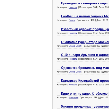
Проводится стажировка персо
Категория:
Новости
| Просмотров: 764 | Дата:
09.
Football.ua назвал Генриха 
Категория:
Спорт
| Просмотров: 498 | Дата:
09.01
Известный адвокат предвещае
Категория:
Новости
| Просмотров: 915 | Дата:
09.
О мигалке губернатора Моско
Категория:
Обзор СМИ
| Просмотров: 903 | Дата:
С 10 января Армения в одно
Категория:
Новости
| Просмотров: 617 | Дата:
09.
Одесситка бросилась под маши
Категория:
Обзор СМИ
| Просмотров: 527 | Дата:
Католикос Киликийский прово
Категория:
Новости
| Просмотров: 442 | Дата:
09.
Кино о гение кино. К юбилею
Категория:
Культура
| Просмотров: 618 | Дата:
09.
Япония продолжает увеличив