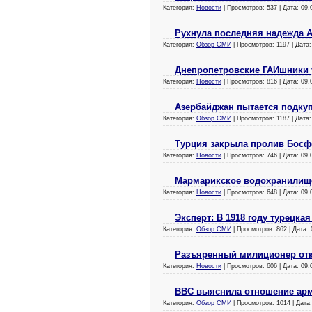
Категория:
Новости
| Просмотров: 537 | Дата:
09.
Рухнула последняя надежда 
Категория:
Обзор СМИ
| Просмотров: 1197 | Дата
Днепропетровские ГАИшники у
Категория:
Новости
| Просмотров: 816 | Дата:
09.
Азербайджан пытается подку
Категория:
Обзор СМИ
| Просмотров: 1187 | Дата
Турция закрыла пролив Босф
Категория:
Новости
| Просмотров: 746 | Дата:
09.
Мармарикское водохранилище
Категория:
Новости
| Просмотров: 648 | Дата:
09.
Эксперт: В 1918 году турецк
Категория:
Обзор СМИ
| Просмотров: 862 | Дата:
Разъяренный милиционер отк
Категория:
Новости
| Просмотров: 606 | Дата:
09.
BBC выяснила отношение ар
Категория:
Обзор СМИ
| Просмотров: 1014 | Дата