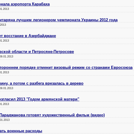
нала аэропорта Карабаха
01.2013
Мхитаряна лучшим легионером чемпионата Украины 2012 года
.2013
т восстание в Азербайджане
01.2013
вской области и Петросяне-Петросове
09.01.2013
стороннем порядке отменит визовый режим со странами Евросоюза
01.2013
ну, а потом с разбега врезалась в дерево
09.01.2013
згласил 2013 "Годом армянской матери"
01.2013
 Параджанова готовят художественный фильм (видео)
01.2013
ать военные расходы