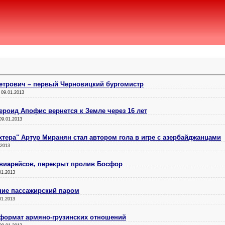
етрович – первый Черновицкий бургомистр
:
09.01.2013
ероид Апофис вернется к Земле через 16 лет
09.01.2013
тера" Артур Миранян стал автором гола в игре с азербайджанцами
.2013
авиарейсов, перекрыт пролив Босфор
01.2013
ние пассажирский паром
01.2013
 формат армяно-грузинских отношений