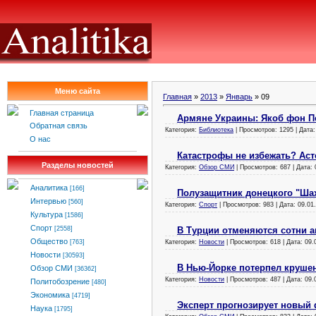
Меню сайта
Главная
»
2013
»
Январь
»
09
Главная страница
Армяне Украины: Якоб фон П
Обратная связь
Категория:
Библиотека
| Просмотров: 1295 | Дата
О нас
Катастрофы не избежать? Аст
Разделы новостей
Категория:
Обзор СМИ
| Просмотров: 687 | Дата:
Аналитика
[166]
Полузащитник донецкого "Шах
Интервью
[560]
Категория:
Спорт
| Просмотров: 983 | Дата:
09.01
Культура
[1586]
Спорт
В Турции отменяются сотни 
[2558]
Общество
Категория:
Новости
| Просмотров: 618 | Дата:
09.
[763]
Новости
[30593]
В Нью-Йорке потерпел круше
Обзор СМИ
[36362]
Категория:
Новости
| Просмотров: 487 | Дата:
09.
Политобозрение
[480]
Экономика
[4719]
Эксперт прогнозирует новый
Наука
[1795]