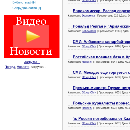
Категория:
Обзор СМИ
| Просмотров: 833 | Дата:
Библиотека
[414]
Сотрудничество
[3]
Еврокомиссар: Распад еврозо
Категория:
Экономика
| Просмотров: 525 | Дата:
0
Рональд Рейган и "Армянски
Категория:
Библиотека
| Просмотров: 1153 | Дата
СМИ: Албанские гастарбайтер
Категория:
Обзор СМИ
| Просмотров: 816 | Дата:
Российская военная база в А
Загрузка...
Категория:
Новости
| Просмотров: 894 | Дата:
09.
Погода
,
Новости
, загрузка...
СМИ: Меладзе еще торгуется 
Категория:
Обзор СМИ
| Просмотров: 603 | Дата:
Премьер-министр Грузии вст
Категория:
Обзор СМИ
| Просмотров: 653 | Дата:
Польские журналисты пронес
Категория:
Новости
| Просмотров: 503 | Дата:
09.
Ъ: Россия потребовала от Ка
Категория:
Обзор СМИ
| Просмотров: 687 | Дата: