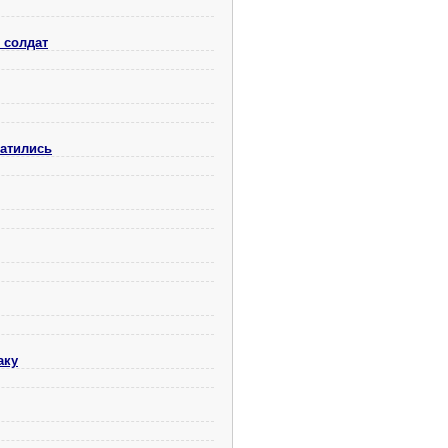
 солдат
ратились
аку