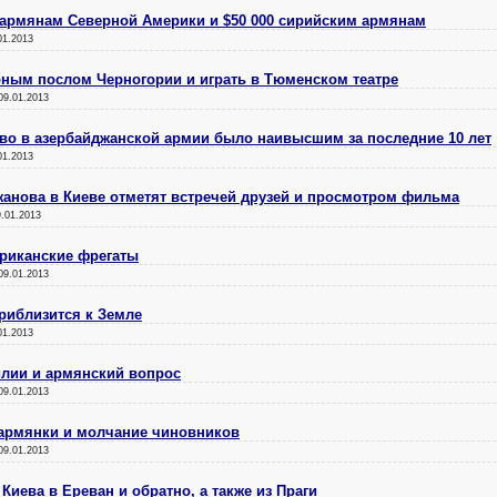
 армянам Северной Америки и $50 000 сирийским армянам
01.2013
рным послом Черногории и играть в Тюменском театре
09.01.2013
тво в азербайджанской армии было наивысшим за последние 10 лет
01.2013
анова в Киеве отметят встречей друзей и просмотром фильма
9.01.2013
ериканские фрегаты
09.01.2013
риблизится к Земле
01.2013
илии и армянский вопрос
09.01.2013
 армянки и молчание чиновников
09.01.2013
Киева в Ереван и обратно, а также из Праги