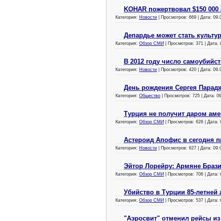
KOHAR пожертвовал $150 000
Категория:
Новости
| Просмотров: 669 | Дата:
09.
Депардье может стать культу
Категория:
Обзор СМИ
| Просмотров: 371 | Дата:
В 2012 году число самоубийс
Категория:
Новости
| Просмотров: 420 | Дата:
09.
День рождения Сергея Парадж
Категория:
Общество
| Просмотров: 725 | Дата:
0
Турция не получит даром ам
Категория:
Обзор СМИ
| Просмотров: 626 | Дата:
Астероид Апофис в сегодня п
Категория:
Новости
| Просмотров: 627 | Дата:
09.
Эйтор Лорейру: Армяне Браз
Категория:
Обзор СМИ
| Просмотров: 706 | Дата:
Убийство в Турции 85-летней
Категория:
Обзор СМИ
| Просмотров: 537 | Дата:
"Аэросвит" отменил рейсы из 