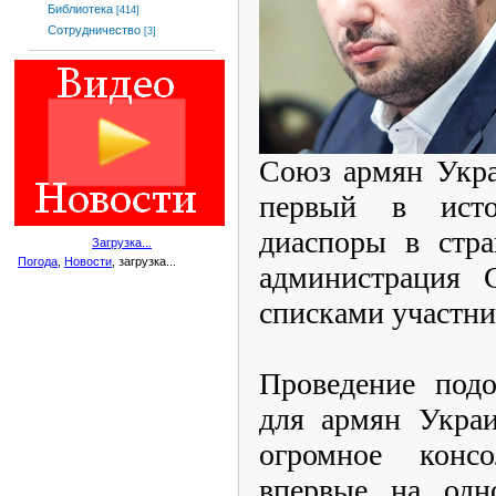
Библиотека
[414]
Сотрудничество
[3]
Союз армян Укра
первый в исто
диаспоры в стра
Загрузка...
Погода
,
Новости
, загрузка...
администрация 
списками участни
Проведение подо
для армян Украи
огромное консо
впервые на одн