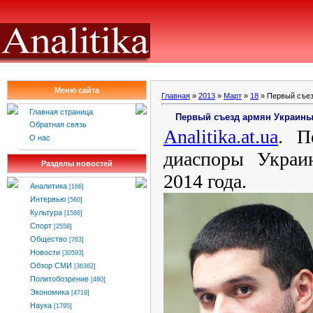
Меню сайта
Главная
»
2013
»
Март
»
18
» Первый съез
Главная страница
Первый съезд армян Украины 
Обратная связь
Analitika
.
at
.
ua
. П
О нас
диаспоры Украи
Разделы новостей
2014 года.
Аналитика
[166]
Интервью
[560]
Культура
[1586]
Спорт
[2558]
Общество
[763]
Новости
[30593]
Обзор СМИ
[36362]
Политобозрение
[480]
Экономика
[4719]
Наука
[1795]