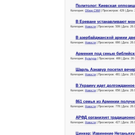
Политолог: Киевская оппози
Категория:
Обзор СМИ
| Просмотров: 429 | Дата:
В Ереване устанавливают мо
Категория:
Новости
| Просмотров: 509 | Дата:
26.
В азербайджанской армии две
Категория:
Новости
| Просмотров: 666 | Дата:
26.
Армения под сенью библейско
Категория:
Культура
| Просмотров: 466 | Дата:
26.
Шарль Азнавур посетил вечер
Категория:
Новости
| Просмотров: 481 | Дата:
26.
В Украину идет долгожданное
Категория:
Новости
| Просмотров: 658 | Дата:
26.
861 семья из Армении получи
Категория:
Новости
| Просмотров: 778 | Дата:
26.
АРФД организует традиционн
Категория:
Новости
| Просмотров: 427 | Дата:
26.
Цинкер: Извинение Нетаньяху