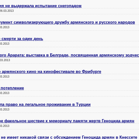
ция не выдержала испытание снегопадом
26.03.2013
нумент символизирующего дружбу армянского и русского народов
03.2013
 смерти за один день
03.2013
го Арарата: выставка в Белграде, посвященная армянскому зодчес
03.2013
 армянского кино на кинофестивале во Фрибурге
03.2013
 потепление
03.2013
ла право на легальное проживание в Турции
03.2013
ое факельное шествие к мемориалу памяти жертв Геноцида армян
03.2013
 не имеет никакой связи с обсуждением Геноцида армян в Кнессете