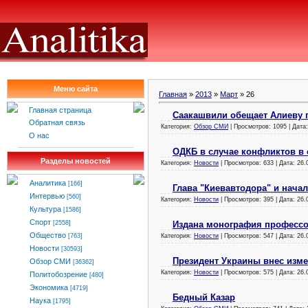
Меню сайта
Главная
»
2013
»
Март
»
26
Главная страница
Саакашвили обещает Алиеву 
Обратная связь
Категория:
Обзор СМИ
| Просмотров: 1095 | Дата
О нас
ОДКБ в случае конфликтов в 
Разделы новостей
Категория:
Новости
| Просмотров: 633 | Дата:
26.
Аналитика
[166]
Глава "Киевавтодора" и нач
Интервью
[560]
Категория:
Новости
| Просмотров: 395 | Дата:
26.
Культура
[1586]
Спорт
Издана монография профессо
[2558]
Общество
Категория:
Новости
| Просмотров: 547 | Дата:
26.
[763]
Новости
[30593]
Президент Украины внес изме
Обзор СМИ
[36362]
Категория:
Новости
| Просмотров: 575 | Дата:
26.
Политобозрение
[480]
Экономика
[4719]
Бедный Казар
Наука
[1795]