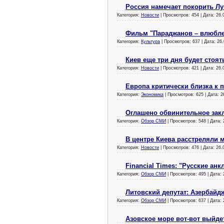
Россия намечает покорить Лун
Категория:
Новости
| Просмотров: 454 | Дата:
26.
Фильм "Параджанов – влюблен
Категория:
Культура
| Просмотров: 637 | Дата:
26.
Киев еще три дня будет стоят
Категория:
Новости
| Просмотров: 421 | Дата:
26.
Европа критически близка к 
Категория:
Экономика
| Просмотров: 625 | Дата:
2
Оглашено обвинительное закл
Категория:
Обзор СМИ
| Просмотров: 548 | Дата:
В центре Киева расстреляли 
Категория:
Новости
| Просмотров: 476 | Дата:
26.
Financial Times: "Русские ан
Категория:
Обзор СМИ
| Просмотров: 495 | Дата:
Литовский депутат: Азербайдж
Категория:
Обзор СМИ
| Просмотров: 637 | Дата:
Азовское море вот-вот выйдет