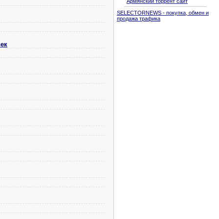
Армянский торрент сайт
SELECTORNEWS - покупка, обмен и
продажа трафика
век