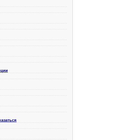
рции
казаться