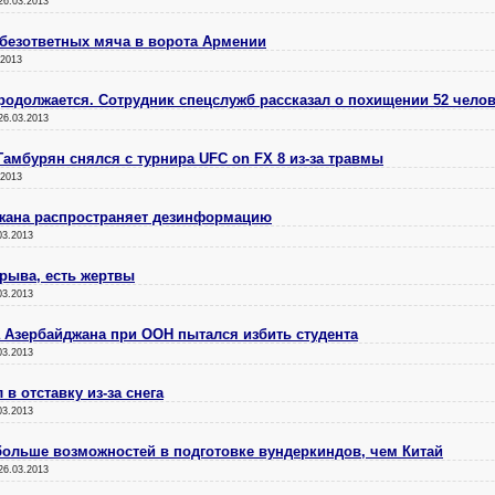
26.03.2013
 безответных мяча в ворота Армении
.2013
родолжается. Сотрудник спецслужб рассказал о похищении 52 чело
26.03.2013
мбурян снялся с турнира UFC on FX 8 из-за травмы
.2013
жана распространяет дезинформацию
03.2013
брыва, есть жертвы
03.2013
 Азербайджана при ООН пытался избить студента
03.2013
в отставку из-за снега
03.2013
больше возможностей в подготовке вундеркиндов, чем Китай
26.03.2013