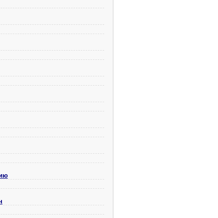
нию
н