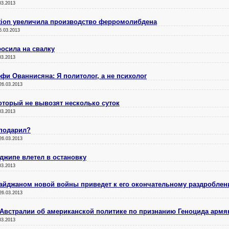
03.2013
tion увеличила производство ферромолибдена
6.03.2013
осила на свалку
03.2013
фи Ованнисяна: Я политолог, а не психолог
26.03.2013
который не вывозят несколько суток
03.2013
 подарил?
26.03.2013
джипе влетел в остановку
03.2013
байджаном новой войны приведет к его окончательному раздробле
26.03.2013
 Австралии об американской политике по признанию Геноцида армя
03.2013