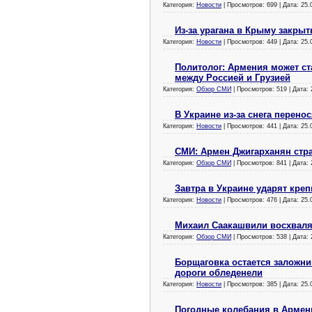
Категория:
Новости
| Просмотров: 699 | Дата:
25.
Из-за урагана в Крыму закры
Категория:
Новости
| Просмотров: 449 | Дата:
25.
Политолог: Армения может с
между Россией и Грузией
Категория:
Обзор СМИ
| Просмотров: 519 | Дата:
В Украине из-за снега перен
Категория:
Новости
| Просмотров: 441 | Дата:
25.
СМИ: Армен Джигарханян стра
Категория:
Обзор СМИ
| Просмотров: 841 | Дата:
Завтра в Украине ударят кре
Категория:
Новости
| Просмотров: 476 | Дата:
25.
Михаил Саакашвили восхваля
Категория:
Обзор СМИ
| Просмотров: 538 | Дата:
Борщаговка остается заложниц
дороги обледенели
Категория:
Новости
| Просмотров: 385 | Дата:
25.
Погодные колебания в Армен