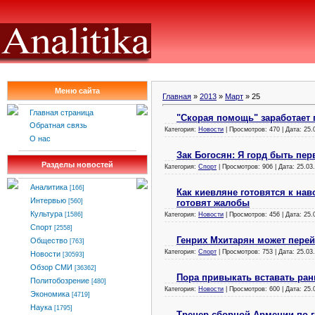
Меню сайта
Главная
»
2013
»
Март
»
25
Главная страница
"Скорая помощь" заработает 
Обратная связь
Категория:
Новости
| Просмотров: 470 | Дата:
25.
О нас
Зак Богосян: Я горд быть п
Разделы новостей
Категория:
Спорт
| Просмотров: 906 | Дата:
25.03
Аналитика
[166]
Как киевляне готовятся к нав
Интервью
готовят жалобы
[560]
Культура
Категория:
Новости
| Просмотров: 456 | Дата:
25.
[1586]
Спорт
[2558]
Генрих Мхитарян может перей
Общество
[763]
Категория:
Спорт
| Просмотров: 753 | Дата:
25.03
Новости
[30593]
Обзор СМИ
[36362]
Пора привыкать вставать ран
Политобозрение
[480]
Категория:
Новости
| Просмотров: 600 | Дата:
25.
Экономика
[4719]
Наука
[1795]
Тренер сборной Армении по 