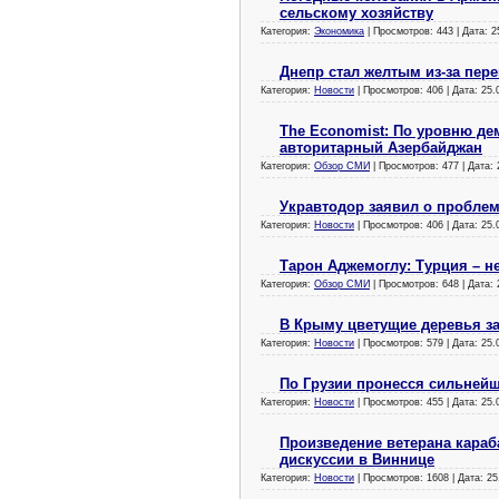
сельскому хозяйству
Категория:
Экономика
| Просмотров: 443 | Дата:
2
Днепр стал желтым из-за пер
Категория:
Новости
| Просмотров: 406 | Дата:
25.
The Economist: По уровню де
авторитарный Азербайджан
Категория:
Обзор СМИ
| Просмотров: 477 | Дата:
Укравтодор заявил о проблем
Категория:
Новости
| Просмотров: 406 | Дата:
25.
Тарон Аджемоглу: Турция – н
Категория:
Обзор СМИ
| Просмотров: 648 | Дата:
В Крыму цветущие деревья з
Категория:
Новости
| Просмотров: 579 | Дата:
25.
По Грузии пронесся сильней
Категория:
Новости
| Просмотров: 455 | Дата:
25.
Произведение ветерана караб
дискуссии в Виннице
Категория:
Новости
| Просмотров: 1608 | Дата:
25