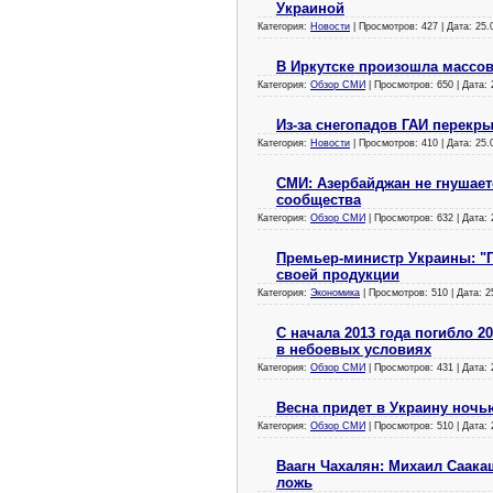
Украиной
Категория:
Новости
| Просмотров: 427 | Дата:
25.
В Иркутске произошла массов
Категория:
Обзор СМИ
| Просмотров: 650 | Дата:
Из-за снегопадов ГАИ перекр
Категория:
Новости
| Просмотров: 410 | Дата:
25.
СМИ: Азербайджан не гнушае
сообщества
Категория:
Обзор СМИ
| Просмотров: 632 | Дата:
Премьер-министр Украины: "Г
своей продукции
Категория:
Экономика
| Просмотров: 510 | Дата:
2
С начала 2013 года погибло 2
в небоевых условиях
Категория:
Обзор СМИ
| Просмотров: 431 | Дата:
Весна придет в Украину ночью
Категория:
Обзор СМИ
| Просмотров: 510 | Дата:
Ваагн Чахалян: Михаил Саак
ложь