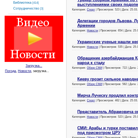
Библиотека
[414]
выступлениями своих подопе
Сотрудничество
[3]
Категория:
Спорт
| Просмотров: 523 | Дата:
25.03
Делегации городов Львова, Л
Армении
Категория:
Новости
| Просмотров: 654 | Дата:
25.
Украинские ученые нашли неф
Категория:
Новости
| Просмотров: 535 | Дата:
25.
Обращение азербайджанцев К
народ к стаду
Загрузка...
Категория:
Обзор СМИ
| Просмотров: 722 | Дата:
Погода
,
Новости
, загрузка...
Киеву грозит сильное наводн
Категория:
Обзор СМИ
| Просмотров: 582 | Дата:
Мирча Луческу продлил контр
Категория:
Спорт
| Просмотров: 462 | Дата:
25.03
Представитель Абрамовича оп
Категория:
Новости
| Просмотров: 523 | Дата:
25.
СМИ: Арабы и турки поставил
под присмотром ЦРУ
Категория:
Обзор СМИ
| Просмотров: 525 | Дата: