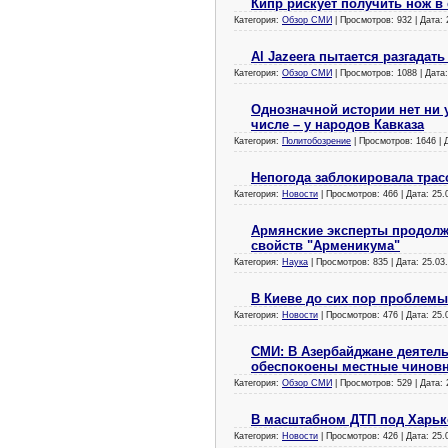
Кипр рискует получить нож в
Категория:
Обзор СМИ
| Просмотров: 932 | Дата:
Al Jazeera пытается разгадат
Категория:
Обзор СМИ
| Просмотров: 1088 | Дата
Однозначной истории нет ни у
числе – у народов Кавказа
Категория:
Политобозрение
| Просмотров: 1646 | 
Непогода заблокировала трас
Категория:
Новости
| Просмотров: 466 | Дата:
25.
Армянские эксперты продолж
свойств "Арменикума"
Категория:
Наука
| Просмотров: 835 | Дата:
25.03
В Киеве до сих пор проблемы
Категория:
Новости
| Просмотров: 476 | Дата:
25.
СМИ: В Азербайджане деятел
обеспокоены местные чинов
Категория:
Обзор СМИ
| Просмотров: 529 | Дата:
В масштабном ДТП под Харьк
Категория:
Новости
| Просмотров: 426 | Дата:
25.