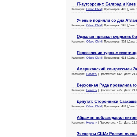
IT-аутсорсинг: Белград и Кие
Категория:
Обзор СМИ
| Просмотров: 491 | Дата:
Ученые подняли со дна Атла
Категория:
Обзор СМИ
| Просмотров: 591 | Дата:
Оджалан призвал курдских б
Категория:
Обзор СМИ
| Просмотров: 502 | Дата:
Переселение турок-месхетинц
Категория:
Обзор СМИ
| Просмотров: 614 | Дата:
Американский конгрессмен Э
Категория:
Новости
| Просмотров: 642 | Дата:
21.
Верховная Рада провалила г
Категория:
Новости
| Просмотров: 425 | Дата:
21.
Депутат: Сторонники Саакашв
Категория:
Обзор СМИ
| Просмотров: 448 | Дата:
Абрамян поблагодарил литовс
Категория:
Новости
| Просмотров: 491 | Дата:
21.
Эксперты США: Россия очень