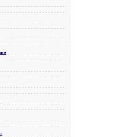
мом
и
зе