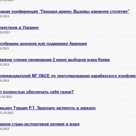
21.03.2013
одная конференция "Геноцид армян: Вызовы накануне столетия"
03.2013
оркестром в Украине
03.2013
 собрание доноров для поддержки Армении
03.2013
первом чтении проведение 2 июня выборов мэра Киева
03.2013
опредседателей МГ ОБСЕ по урегулированию карабахского конфлик
03.2013
ет полностью обеспечить себя газом?
1.03.2013
емьеру Турции Р.Т. Эрдогану заглянуть в зеркало
21.03.2013
деров стран-экспортеров оружия в мире
03.2013