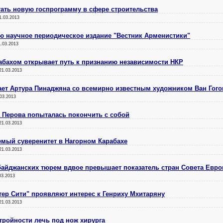
ать новую госпрограмму в сфере строительства
1.03.2013
ию научное периодическое издание "Вестник Арменистики"
1.03.2013
абахом открывает путь к признанию независимости НКР
21.03.2013
вает Артура Пинаджяна со всемирно известным художником Ван Гог
03.2013
 Перова попыталась покончить с собой
21.03.2013
аемый суверенитет в Нагорном Карабахе
21.03.2013
байджанских тюрем вдвое превышает показатель стран Совета Евр
03.2013
стер Сити" проявляют интерес к Генриху Мхитаряну
21.03.2013
тройности лечь под нож хирурга