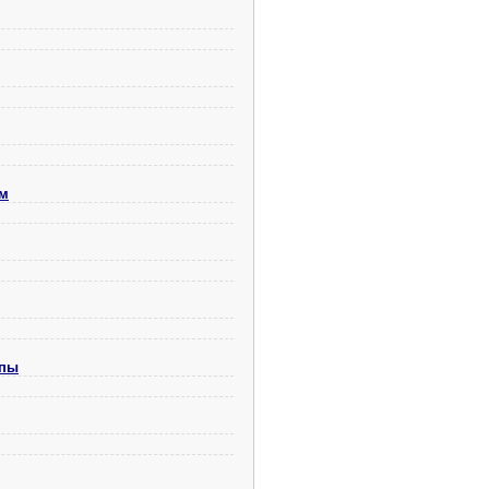
ом
опы