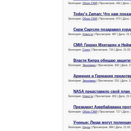
Категория:
Обзор СМИ
| Просмотров: 442 | Дата:
Today’s Zaman: Что нам пок
Категория:
Обзор СМИ
| Просмотров: 673 | Дата:
Серж Саргсян поздравил кур
Категория:
Новости
| Просмотров: 487 | Дата:
21.
СМИ: Генрих Мхитарян и Нейм
Категория:
Спорт
| Просмотров: 710 | Дата:
21.03
Власти Кипра обещаю защитит
Категория:
Экономика
| Просмотров: 432 | Дата:
2
Армения и Германия предотв
Категория:
Экономика
| Просмотров: 531 | Дата:
2
NASA представило свой план 
Категория:
Новости
| Просмотров: 452 | Дата:
21.
Президент Азербайджана про
Категория:
Обзор СМИ
| Просмотров: 717 | Дата:
Ученые: Люди могут полноцен
Категория:
Наука
| Просмотров: 964 | Дата:
21.03