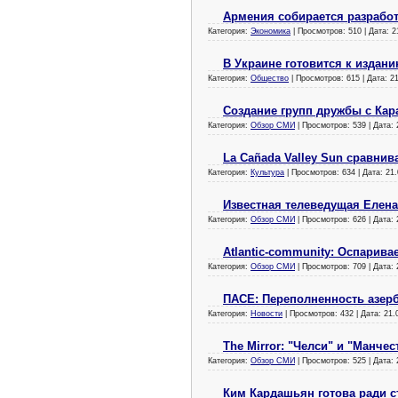
Армения собирается разработ
Категория:
Экономика
| Просмотров: 510 | Дата:
2
В Украине готовится к издан
Категория:
Общество
| Просмотров: 615 | Дата:
2
Создание групп дружбы с Кар
Категория:
Обзор СМИ
| Просмотров: 539 | Дата:
La Cañada Valley Sun сравни
Категория:
Культура
| Просмотров: 634 | Дата:
21.
Известная телеведущая Елена
Категория:
Обзор СМИ
| Просмотров: 626 | Дата:
Atlantic-community: Оспарив
Категория:
Обзор СМИ
| Просмотров: 709 | Дата:
ПАСЕ: Переполненность азер
Категория:
Новости
| Просмотров: 432 | Дата:
21.
The Mirror: "Челси" и "Манче
Категория:
Обзор СМИ
| Просмотров: 525 | Дата:
Ким Кардашьян готова ради с