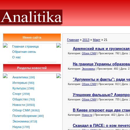
Меню сайта
Главная
»
2013
»
Март
»
21
Главная страница
Армянский язык и грузинская
Обратная связь
Категория:
Обзор СМИ
| Просмотров: 792 | Дата:
О нас
На границе Украины образов
Разделы новостей
Категория:
Экономика
| Просмотров: 492 | Дата:
2
Аналитика
[166]
"Аргументы и факты": ради ч
Интервью
[560]
Категория:
Обзор СМИ
| Просмотров: 913 | Дата:
Культура
[1586]
Спорт
Утешение фальшью? Азерпроп
[2558]
Общество
Категория:
Обзор СМИ
| Просмотров: 755 | Дата:
[763]
Новости
[30593]
В Киеве откроют еще две ста
Обзор СМИ
[36362]
Категория:
Новости
| Просмотров: 402 | Дата:
21.
Политобозрение
[480]
Экономика
[4719]
Скандал в ПАСЕ: о ком печет
Наука
[1795]