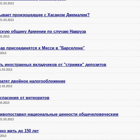
21.03.2013
азывает произошедшее с Хасаном Джемалем?
21.03.2013
дскую общину Армении по случаю Навруза
03.2013
ар присоединятся к Месси в "Барселоне"
.2013
ь иностранных вкладчиков от "стрижки" депозитов
1.03.2013
ратят двойное налогообложение
1.03.2013
спасения от метеоритов
03.2013
тивопоставил национальные ценности общечеловеческим
21.03.2013
но жить до 150 лет
.2013