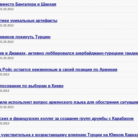
в вместо Бангалора и Шанхая
21.03.2013
нтики уникальные артефакты
21.03.2013
оевиков покинуть Турцию
21.03.2013
ев в Джавахк, активно лоббировался азербайджано-турецким танде
21.03.2013
д Ройс остается неизменным в своей позиции по Армении
03.2013
олосование по выборам в Киеве
03.2013
или используют вопрос армянского языка для обострения ситуаци
21.03.2013
ких и французских коллег за создание групп дружбы с Карабахом
03.2013
 чувствительна к возрастающему влиянию Турции на Южном Кавка