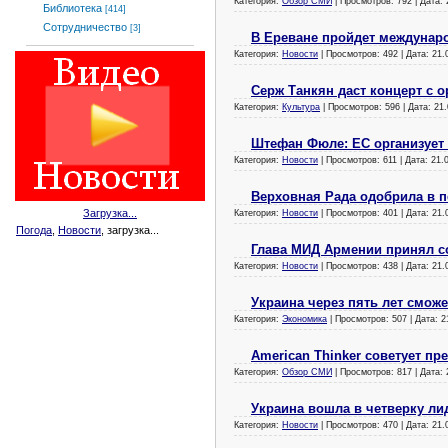
Категория:
Обзор СМИ
| Просмотров: 792 | Дата:
Библиотека
[414]
Сотрудничество
[3]
В Ереване пройдет междунар
Категория:
Новости
| Просмотров: 492 | Дата:
21.
Серж Танкян даст концерт с 
Категория:
Культура
| Просмотров: 596 | Дата:
21.
Штефан Фюле: ЕС организует
Категория:
Новости
| Просмотров: 611 | Дата:
21.
Верховная Рада одобрила в 
Загрузка...
Категория:
Новости
| Просмотров: 401 | Дата:
21.
Погода
,
Новости
, загрузка...
Глава МИД Армении принял с
Категория:
Новости
| Просмотров: 438 | Дата:
21.
Украина через пять лет смож
Категория:
Экономика
| Просмотров: 507 | Дата:
2
American Thinker советует пр
Категория:
Обзор СМИ
| Просмотров: 817 | Дата:
Украина вошла в четверку ли
Категория:
Новости
| Просмотров: 470 | Дата:
21.