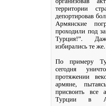
организовав а
территории ст
депортировав бо
Армянские пог
проходили под за
Турция!”. Да
избирались те же.
По примеру Ту
сегодня унич
протяжении век
армяне, пытаяс
присвоить все 
Турции в Азе