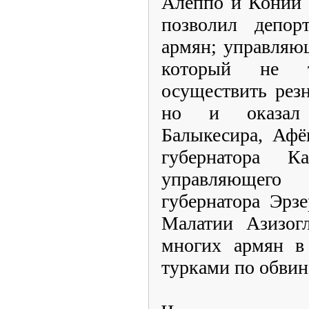
Алеппо и Конии 
позволил депор
армян; управляю
который не т
осуществить рез
но и оказал 
Балыкесира, Афё
губернатора К
управляющего
губернатора Эрз
Малатии Азизог
многих армян в
турками по обвин