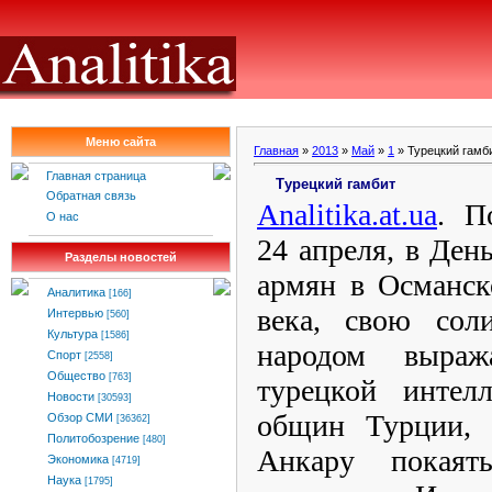
Меню сайта
Главная
»
2013
»
Май
»
1
» Турецкий гамб
Главная страница
Турецкий гамбит
Обратная связь
Analitika.at.ua
.
П
О нас
24 апреля, в Ден
Разделы новостей
армян в Османск
Аналитика
[166]
века, свою сол
Интервью
[560]
Культура
[1586]
народом выраж
Спорт
[2558]
Общество
[763]
турецкой интел
Новости
[30593]
общин Турции, 
Обзор СМИ
[36362]
Политобозрение
[480]
Анкару покаят
Экономика
[4719]
Наука
[1795]