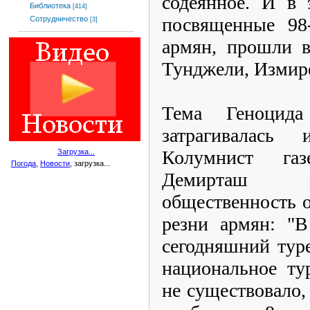
содеянное. И в 
Библиотека
[414]
посвященные 98
Сотрудничество
[3]
армян, прошли в
Тунджели, Измире
Тема Геноцид
затрагивалась
Колумнист га
Загрузка...
Погода
,
Новости
, загрузка...
Демирташ п
общественность о
резни армян: "В
сегодняшний тур
национальное ту
не существовало,