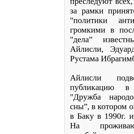
преследуют всех,
за рамки принят
"политики анти
громкими в посл
"дела” извест
Айлисли, Эдуард
Рустама Ибрагимб
Айлисли подв
публикацию в
"Дружба народ
сны”, в котором 
в Баку в 1990г. 
На прожива