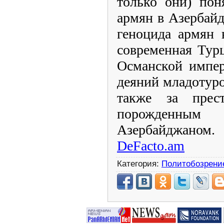
только они) пон
армян в Азербай
геноцида армян 
современная Тур
Османской импер
деяний младотуро
также за прест
порожденным
Азербайджано
D
e
F
acto.am
Категория:
Политобозрени