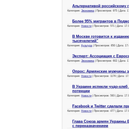
Альтернативой российскому г
Категория:
Экономика
| Просмотров: 975 | Дата:
1
Более 95% мигрантов в Подм
Категория:
Новости
| Просмотров: 571 | Дата:
17.
В Москве готовится к издани
тысячелетий"
Категория:
Культура
| Просмотров: 850 | Дата:
17.
Эксперт: Ассоциация с Еврос
Категория:
Экономика
| Просмотров: 602 | Дата:
1
Опрос: Армянские мужчины з
Категория:
Новости
| Просмотров: 1176 | Дата:
17
В Украине испекли чудо-хле
потенции
Категория:
Новости
| Просмотров: 593 | Дата:
17.
Facebook и Twitter сделали п
Категория:
Новости
| Просмотров: 477 | Дата:
17.
Глава Союза армян Украины 
с переназначением