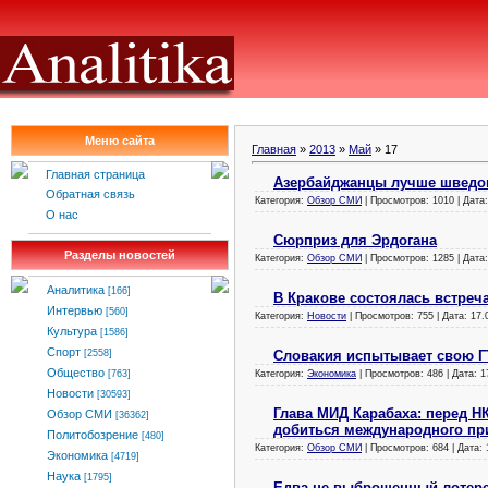
Меню сайта
Главная
»
2013
»
Май
»
17
Главная страница
Азербайджанцы лучше шведов
Обратная связь
Категория:
Обзор СМИ
| Просмотров: 1010 | Дата
О нас
Сюрприз для Эрдогана
Разделы новостей
Категория:
Обзор СМИ
| Просмотров: 1285 | Дата
Аналитика
[166]
В Кракове состоялась встреч
Интервью
[560]
Категория:
Новости
| Просмотров: 755 | Дата:
17.
Культура
[1586]
Спорт
Словакия испытывает свою ГТ
[2558]
Общество
Категория:
Экономика
| Просмотров: 486 | Дата:
1
[763]
Новости
[30593]
Глава МИД Карабаха: перед НК
Обзор СМИ
[36362]
добиться международного пр
Политобозрение
[480]
Категория:
Обзор СМИ
| Просмотров: 684 | Дата:
Экономика
[4719]
Наука
[1795]
Едва не выброшенный лотере