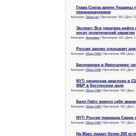
Глава Союза армян Украины 
переназначением
Категория:
Общество
| Просмотров: 552 | Дата:
1
Эксперт: Вся тематика нефти
носит политический характер
Категория:
Экономика
| Просмотров: 621 | Дата:
1
Россия заново открывает для
Категория:
Обзор СМИ
| Просмотров: 686 | Дата:
Беспорядки в Иерусалиме: о
Категория:
Обзор СМИ
| Просмотров: 610 | Дата:
NYT: чеченская диаспора в С
ФБР в бостонском деле
Категория:
Обзор СМИ
| Просмотров: 562 | Дата:
Билл Гейтс вернул себе звани
Категория:
Обзор СМИ
| Просмотров: 521 | Дата:
NYT: Россия передала Сирии
Категория:
Обзор СМИ
| Просмотров: 721 | Дата:
На Марс падает более 200 аст