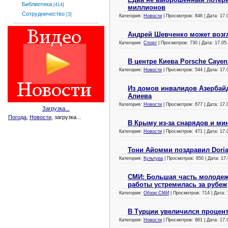
Библиотека
[414]
миллионов
Сотрудничество
[3]
Категория:
Новости
| Просмотров: 846 | Дата:
17.
Андрей Шевченко может возг
Категория:
Спорт
| Просмотров: 730 | Дата:
17.05
В центре Киева Porsche Caye
Категория:
Новости
| Просмотров: 544 | Дата:
17.
Из домов инвалидов Азербайд
Алиева
Категория:
Новости
| Просмотров: 677 | Дата:
17.
Загрузка...
Погода
,
Новости
, загрузка...
В Крыму из-за снарядов и ми
Категория:
Новости
| Просмотров: 471 | Дата:
17.
Тони Айомми поздравил Dori
Категория:
Культура
| Просмотров: 850 | Дата:
17.
СМИ: Большая часть молодежи
работы устремилась за рубеж
Категория:
Обзор СМИ
| Просмотров: 714 | Дата:
В Турции увеличился процен
Категория:
Новости
| Просмотров: 661 | Дата:
17.