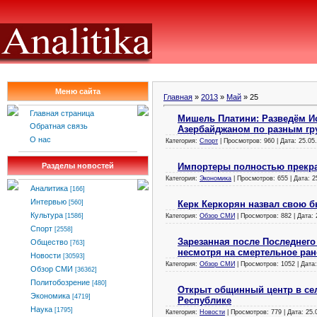
Меню сайта
Главная
»
2013
»
Май
»
25
Главная страница
Мишель Платини: Разведём И
Обратная связь
Азербайджаном по разным гр
О нас
Категория:
Спорт
| Просмотров: 960 | Дата:
25.05
Импортеры полностью прекра
Разделы новостей
Категория:
Экономика
| Просмотров: 655 | Дата:
2
Аналитика
[166]
Интервью
Керк Керкорян назвал свою 
[560]
Культура
Категория:
Обзор СМИ
| Просмотров: 882 | Дата:
[1586]
Спорт
[2558]
Зарезанная после Последнего
Общество
[763]
несмотря на смертельное ран
Новости
[30593]
Категория:
Обзор СМИ
| Просмотров: 1052 | Дата
Обзор СМИ
[36362]
Политобозрение
[480]
Открыт общинный центр в сел
Экономика
[4719]
Республике
Наука
[1795]
Категория:
Новости
| Просмотров: 779 | Дата:
25.