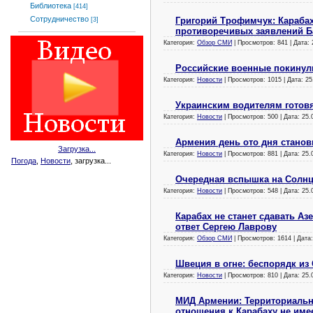
Библиотека
[414]
Сотрудничество
Григорий Трофимчук: Карабах
[3]
противоречивых заявлений Б
Категория:
Обзор СМИ
| Просмотров: 841 | Дата:
Российские военные покинул
Категория:
Новости
| Просмотров: 1015 | Дата:
25
Украинским водителям готов
Категория:
Новости
| Просмотров: 500 | Дата:
25.
Армения день ото дня станов
Загрузка...
Категория:
Новости
| Просмотров: 881 | Дата:
25.
Погода
,
Новости
, загрузка...
Очередная вспышка на Солнц
Категория:
Новости
| Просмотров: 548 | Дата:
25.
Карабах не станет сдавать А
ответ Сергею Лаврову
Категория:
Обзор СМИ
| Просмотров: 1614 | Дата
Швеция в огне: беспорядк из
Категория:
Новости
| Просмотров: 810 | Дата:
25.
МИД Армении: Территориальн
отношения к Карабаху не име