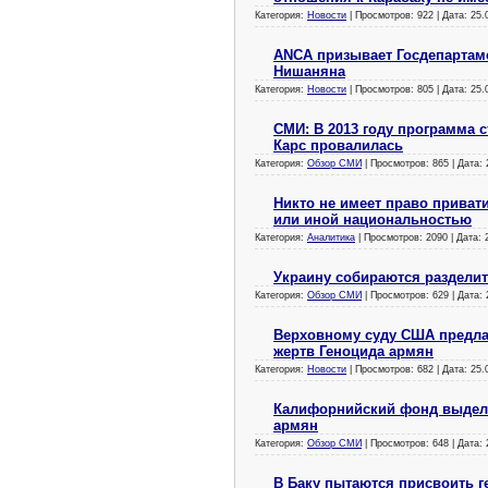
Категория:
Новости
| Просмотров: 922 | Дата:
25.
ANCA призывает Госдепартам
Нишаняна
Категория:
Новости
| Просмотров: 805 | Дата:
25.
СМИ: В 2013 году программа 
Карс провалилась
Категория:
Обзор СМИ
| Просмотров: 865 | Дата:
Никто не имеет право приват
или иной национальностью
Категория:
Аналитика
| Просмотров: 2090 | Дата:
Украину собираются разделит
Категория:
Обзор СМИ
| Просмотров: 629 | Дата:
Верховному суду США предлаг
жертв Геноцида армян
Категория:
Новости
| Просмотров: 682 | Дата:
25.
Калифорнийский фонд выдели
армян
Категория:
Обзор СМИ
| Просмотров: 648 | Дата:
В Баку пытаются присвоить г