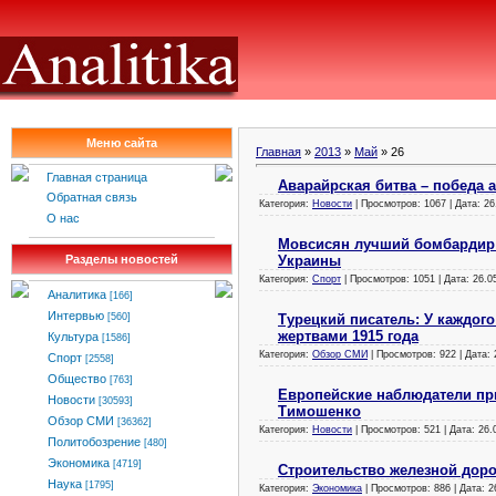
Меню сайта
Главная
»
2013
»
Май
»
26
Главная страница
Аварайрская битва – победа 
Обратная связь
Категория:
Новости
| Просмотров: 1067 | Дата:
26
О нас
Мовсисян лучший бомбардир 
Украины
Разделы новостей
Категория:
Спорт
| Просмотров: 1051 | Дата:
26.0
Аналитика
[166]
Интервью
Турецкий писатель: У каждого
[560]
жертвами 1915 года
Культура
[1586]
Категория:
Обзор СМИ
| Просмотров: 922 | Дата:
Спорт
[2558]
Общество
[763]
Европейские наблюдатели пр
Новости
[30593]
Тимошенко
Обзор СМИ
[36362]
Категория:
Новости
| Просмотров: 521 | Дата:
26.
Политобозрение
[480]
Экономика
[4719]
Строительство железной доро
Наука
[1795]
Категория:
Экономика
| Просмотров: 886 | Дата:
2