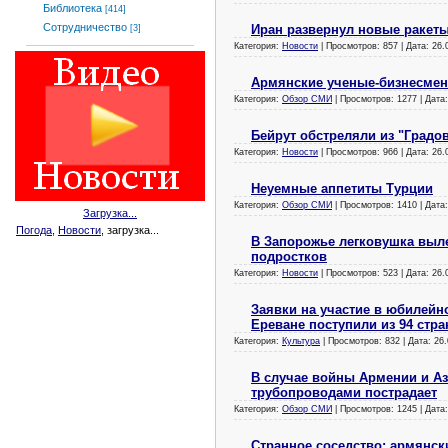
Библиотека
[414]
Сотрудничество
Иран развернул новые ракет
[3]
Категория:
Новости
| Просмотров: 857 | Дата:
26.
Армянские ученые-бизнесмены
Категория:
Обзор СМИ
| Просмотров: 1277 | Дата
Бейрут обстреляли из "Градо
Категория:
Новости
| Просмотров: 966 | Дата:
26.
Неуемные аппетиты Турции
Категория:
Обзор СМИ
| Просмотров: 1410 | Дата
Загрузка...
Погода
,
Новости
, загрузка...
В Запорожье легковушка выле
подростков
Категория:
Новости
| Просмотров: 523 | Дата:
26.
Заявки на участие в юбилейн
Ереване поступили из 94 стра
Категория:
Культура
| Просмотров: 832 | Дата:
26.
В случае войны Армении и Аз
трубопроводами пострадает
Категория:
Обзор СМИ
| Просмотров: 1245 | Дата
Странное соседство: армянски