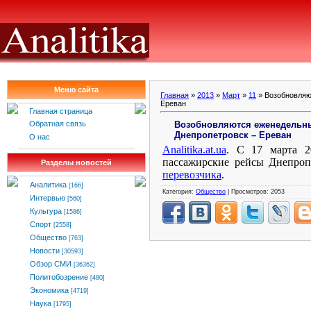
Меню сайта
Главная
»
2013
»
Март
»
11
» Возобновляю
Ереван
Главная страница
Возобновляются еженедельн
Обратная связь
Днепропетровск – Ереван
О нас
Analitika.at.ua
.
С 17 марта 2
пассажирские рейсы Днепроп
Разделы новостей
перевозчика
.
Аналитика
[166]
Категория:
Общество
| Просмотров: 2053
Интервью
[560]
Культура
[1586]
Спорт
[2558]
Общество
[763]
Новости
[30593]
Обзор СМИ
[36362]
Политобозрение
[480]
Экономика
[4719]
Наука
[1795]