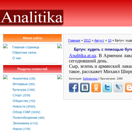
Меню сайта
Главная
»
2012
»
Август
»
10
» Бртуч: худ
Главная страница
Бртуч: худеть с помощью бут
Обратная связь
Analitika
.
at
.
ua
. В Армении лава
О нас
сегодняшний день.
Сыр, зелень и армянский лаваш
Разделы новостей
такое, расскажет Михаил Шир
Аналитика
Категория:
Библиотека
| Просмотров: 1069
[166]
Интервью
[560]
Культура
[1586]
Спорт
[2558]
Общество
[763]
Новости
[30593]
Обзор СМИ
[36362]
Политобозрение
[480]
Экономика
[4719]
Наука
[1795]