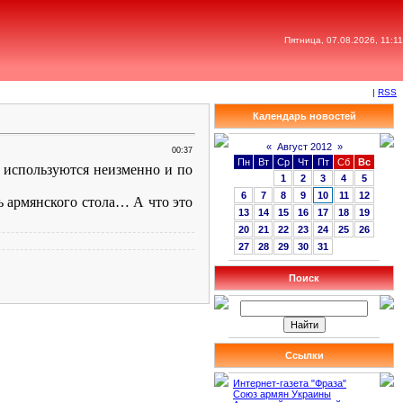
Пятница, 07.08.2026, 11:11
|
RSS
Календарь новостей
«
Август 2012
»
00:37
Пн
Вт
Ср
Чт
Пт
Сб
Вс
я используются неизменно и по
1
2
3
4
5
6
7
8
9
10
11
12
ть армянского стола… А что это
13
14
15
16
17
18
19
20
21
22
23
24
25
26
27
28
29
30
31
Поиск
Ссылки
Интернет-газета "Фраза"
Союз армян Украины