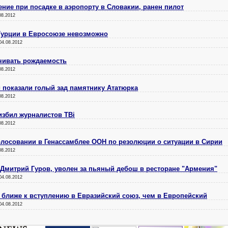
ение при посадке в аэропорту в Словакии, ранен пилот
08.2012
 Турции в Евросоюзе невозможно
04.08.2012
чивать рождаемость
08.2012
 показали голый зад памятнику Ататюрка
08.2012
избил журналистов ТВi
08.2012
лосовании в Генассамблее ООН по резолюции о ситуации в Сирии
08.2012
Дмитрий Гуров, уволен за пьяный дебош в ресторане "Армения"
04.08.2012
ближе к вступлению в Евразийский союз, чем в Европейский
04.08.2012