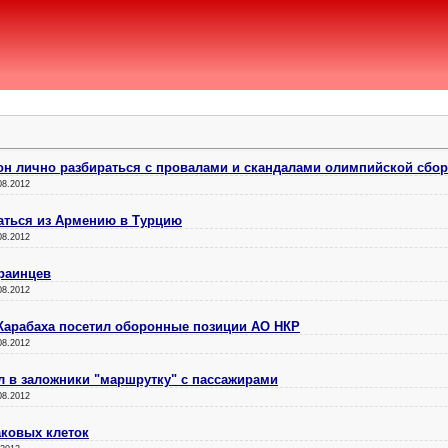
он лично разбираться с провалами и скандалами олимпийской сбо
08.2012
аться из Армению в Турцию
08.2012
краинцев
08.2012
Карабаха посетил оборонные позиции АО НКР
08.2012
л в заложники "маршрутку" с пассажирами
08.2012
аковых клеток