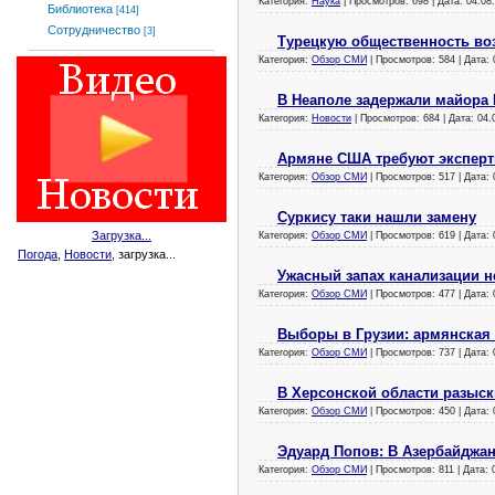
Категория:
Наука
| Просмотров: 698 | Дата:
04.08
Библиотека
[414]
Сотрудничество
[3]
Турецкую общественность во
Категория:
Обзор СМИ
| Просмотров: 584 | Дата:
В Неаполе задержали майора
Категория:
Новости
| Просмотров: 684 | Дата:
04.
Армяне США требуют эксперт
Категория:
Обзор СМИ
| Просмотров: 517 | Дата:
Суркису таки нашли замену
Загрузка...
Категория:
Обзор СМИ
| Просмотров: 619 | Дата:
Погода
,
Новости
, загрузка...
Ужасный запах канализации н
Категория:
Обзор СМИ
| Просмотров: 477 | Дата:
Выборы в Грузии: армянская
Категория:
Обзор СМИ
| Просмотров: 737 | Дата:
В Херсонской области разыс
Категория:
Обзор СМИ
| Просмотров: 450 | Дата:
Эдуард Попов: В Азербайджан
Категория:
Обзор СМИ
| Просмотров: 811 | Дата: