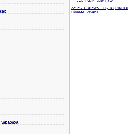
Армянский торрент сайт
SELECTORNEWS - покупка, обмен и
ках
продажа трафика
а
 Карабаха