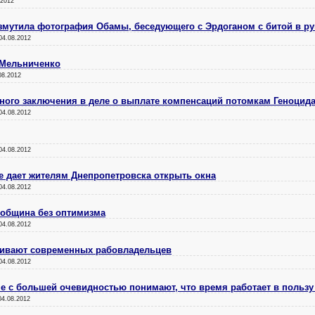
.2012
змутила фотография Обамы, беседующего с Эрдоганом с битой в ру
04.08.2012
 Мельниченко
08.2012
ного заключения в деле о выплате компенсаций потомкам Геноцид
04.08.2012
04.08.2012
е дает жителям Днепропетровска открыть окна
04.08.2012
 община без оптимизма
04.08.2012
кивают современных рабовладельцев
04.08.2012
е с большей очевидностью понимают, что время работает в пользу
04.08.2012