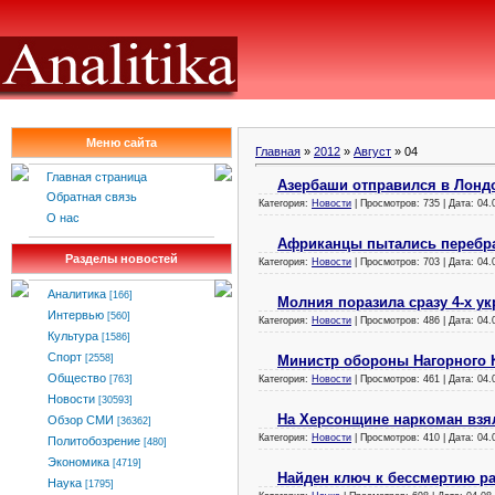
Меню сайта
Главная
»
2012
»
Август
»
04
Главная страница
Азербаши отправился в Лонд
Обратная связь
Категория:
Новости
| Просмотров: 735 | Дата:
04.
О нас
Африканцы пытались перебр
Разделы новостей
Категория:
Новости
| Просмотров: 703 | Дата:
04.
Аналитика
[166]
Молния поразила сразу 4-х у
Интервью
[560]
Категория:
Новости
| Просмотров: 486 | Дата:
04.
Культура
[1586]
Спорт
Министр обороны Нагорного 
[2558]
Общество
Категория:
Новости
| Просмотров: 461 | Дата:
04.
[763]
Новости
[30593]
На Херсонщине наркоман взя
Обзор СМИ
[36362]
Категория:
Новости
| Просмотров: 410 | Дата:
04.
Политобозрение
[480]
Экономика
[4719]
Найден ключ к бессмертию р
Наука
[1795]