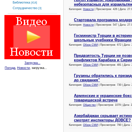
Библиотека
[414]
небезопасных для израильтян
Сотрудничество
[3]
Категория:
Новости
| Просмотров: 426 | Дата:
27.
Стартовала программа модер
Категория:
Новости
| Просмотров: 547 | Дата:
27.
Госминистр Турции в истерик
школьные учебники Франции
Категория:
Обзор СМИ
| Просмотров: 672 | Дата:
Предвзятость Турции не позв
конфликтов Карабаха и Сири
Загрузка...
Категория:
Обзор СМИ
| Просмотров: 481 | Дата:
Погода
,
Новости
, загрузка...
Грузины обратились к презид
до свидания"
Категория:
Обзор СМИ
| Просмотров: 730 | Дата:
Армянские и украинские бок
товарищеской встрече
Категория:
Общество
| Просмотров: 1079 | Дата:
Азербайджан скрывает истин
смотрят инспекторы ДОВСЕ?
Категория:
Обзор СМИ
| Просмотров: 790 | Дата: