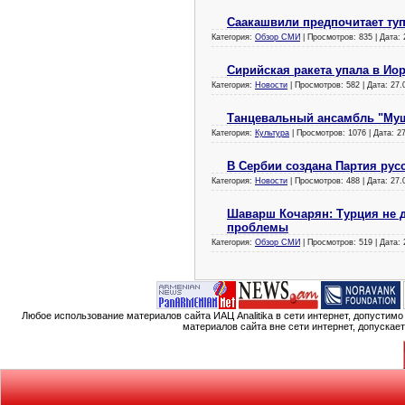
Саакашвили предпочитает ту
Категория:
Обзор СМИ
| Просмотров: 835 | Дата:
Сирийская ракета упала в Ио
Категория:
Новости
| Просмотров: 582 | Дата:
27.
Танцевальный ансамбль "Муш
Категория:
Культура
| Просмотров: 1076 | Дата:
2
В Сербии создана Партия рус
Категория:
Новости
| Просмотров: 488 | Дата:
27.
Шаварш Кочарян: Турция не д
проблемы
Категория:
Обзор СМИ
| Просмотров: 519 | Дата:
Любое использование материалов сайта ИАЦ Analitika в сети интернет, допустим
материалов сайта вне сети интернет, допускае