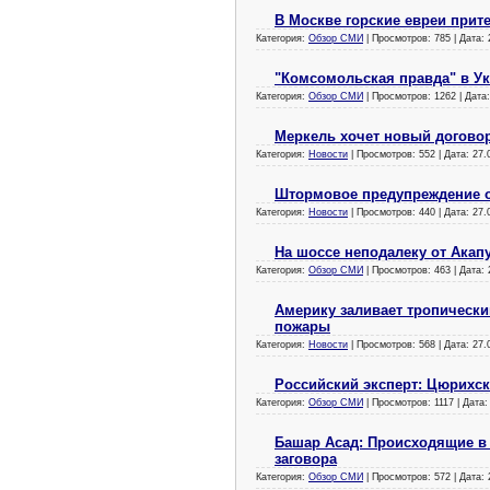
В Москве горские евреи прит
Категория:
Обзор СМИ
| Просмотров: 785 | Дата:
"Комсомольская правда" в У
Категория:
Обзор СМИ
| Просмотров: 1262 | Дата
Меркель хочет новый догово
Категория:
Новости
| Просмотров: 552 | Дата:
27.
Штормовое предупреждение о
Категория:
Новости
| Просмотров: 440 | Дата:
27.
На шоссе неподалеку от Акап
Категория:
Обзор СМИ
| Просмотров: 463 | Дата:
Америку заливает тропическ
пожары
Категория:
Новости
| Просмотров: 568 | Дата:
27.
Российский эксперт: Цюрихск
Категория:
Обзор СМИ
| Просмотров: 1117 | Дата
Башар Асад: Происходящие в
заговора
Категория:
Обзор СМИ
| Просмотров: 572 | Дата: