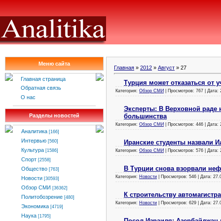
Меню сайта
Главная
»
2012
»
Август
»
27
Главная страница
Турция может отказаться от 
Обратная связь
Категория:
Обзор СМИ
| Просмотров: 767 | Дата:
О нас
Эксперты: В Верховной раде 
большинства
Разделы новостей
Категория:
Обзор СМИ
| Просмотров: 446 | Дата:
Аналитика
[166]
Интервью
Иранские студенты назвали И
[560]
Культура
Категория:
Обзор СМИ
| Просмотров: 576 | Дата:
[1586]
Спорт
[2558]
В Турции снова взорвали не
Общество
[763]
Категория:
Новости
| Просмотров: 546 | Дата:
27.
Новости
[30593]
Обзор СМИ
[36362]
К строительству автомагистр
Политобозрение
[480]
Категория:
Новости
| Просмотров: 629 | Дата:
27.
Экономика
[4719]
Наука
[1795]
Посол Израиля: Азербайджан 