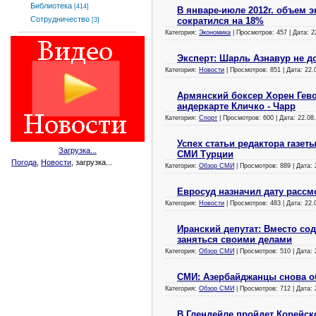
Библиотека
[414]
В январе-июле 2012г. объем 
Сотрудничество
сократился на 18%
[3]
Категория:
Экономика
| Просмотров: 457 | Дата:
2
Эксперт: Шарль Азнавур не д
Категория:
Новости
| Просмотров: 851 | Дата:
22.
Армянский боксер Хорен Гев
андеркарте Кличко - Чарр
Категория:
Спорт
| Просмотров: 600 | Дата:
22.08
Успех статьи редактора газе
Загрузка...
СМИ Турции
Погода
,
Новости
, загрузка...
Категория:
Обзор СМИ
| Просмотров: 889 | Дата:
Евросуд назначил дату расс
Категория:
Новости
| Просмотров: 483 | Дата:
22.
Иранский депутат: Вместо со
заняться своими делами
Категория:
Обзор СМИ
| Просмотров: 510 | Дата:
СМИ: Азербайджанцы снова о
Категория:
Обзор СМИ
| Просмотров: 712 | Дата:
В Глендейле пройдет Корейс