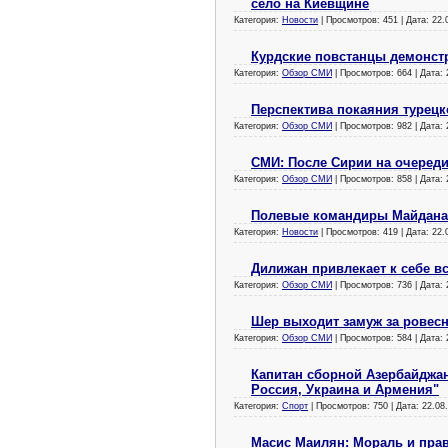
село на Киевщине
Категория:
Новости
| Просмотров: 451 | Дата:
22.
Курдские повстанцы демонстр
Категория:
Обзор СМИ
| Просмотров: 664 | Дата:
Перспектива покаяния турецк
Категория:
Обзор СМИ
| Просмотров: 982 | Дата:
СМИ: После Сирии на очереди
Категория:
Обзор СМИ
| Просмотров: 858 | Дата:
Полевые командиры Майдана 
Категория:
Новости
| Просмотров: 419 | Дата:
22.
Дилижан привлекает к себе в
Категория:
Обзор СМИ
| Просмотров: 736 | Дата:
Шер выходит замуж за ровесн
Категория:
Обзор СМИ
| Просмотров: 584 | Дата:
Капитан сборной Азербайджан
Россия, Украина и Армения"
Категория:
Спорт
| Просмотров: 750 | Дата:
22.08
Масис Маилян: Мораль и прав