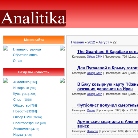
Меню сайта
Главная
»
2012
»
Август
»
22
Главная страница
The Guardian: В Карабахе ест
Обратная связь
Категория:
Обзор СМИ
| Просмотров: 729 | Дата:
О нас
Для Пугачевой в Крыму готов
Разделы новостей
Категория:
Обзор СМИ
| Просмотров: 479 | Дата:
Аналитика
[166]
В Баку козырную карту "Южн
Интервью
оказания давления на Иран
[560]
Культура
Категория:
Обзор СМИ
| Просмотров: 618 | Дата:
[1586]
Спорт
[2558]
Футболист получил смертель
Общество
[763]
Категория:
Спорт
| Просмотров: 592 | Дата:
22.08
Новости
[30593]
Обзор СМИ
[36362]
Армянские кварталы в Алепп
Политобозрение
[480]
войск
Экономика
[4719]
Категория:
Новости
| Просмотров: 628 | Дата:
22.
Наука
[1795]