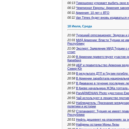
00:13
Тимошенко угрожает выбить окно в
00:12
Чемпионат Европы: Армения завоев
00:11
Армения: 10 лет с ВТО
00:11
Van Times будет вновь издаваться 
18 Июля, Среда
21:02
Турецкий оппозиционер: Эрдоган и
21:01
MИД Армении: Власти Турции не им
Республику
21:00
Эксперт: Заявление МИД Турции о 
стоит
21:00
В Армении приветствуют участие р
Карабахе
20:59
АБР и правительство Армении веду
Север-Юг
20:59
В результате ДТП в Грузии погибло
20:58
В Армении заработала национальна
20:57
В Джавахке в течение последних 
20:57
В Киеве начальница ЖЭКа топтала 
20:56
PanARMENIAN Photo удостоено Еж
20:55
Чай используют в лекарстве против
20:52
Наблюдатель: Признание междунар
политики и истории
20:52
Степанакерт: Турция не имеет пра
Республике
20:51
Нефть дешевеет на опасениях за э
20:50
Найдены останки Моны Лизы