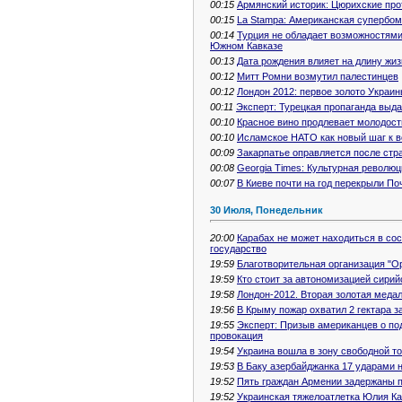
00:15
Армянский историк: Цюрихские про
00:15
La Stampa: Американская супербом
00:14
Турция не обладает возможностями
Южном Кавказе
00:13
Дата рождения влияет на длину жи
00:12
Митт Ромни возмутил палестинцев
00:12
Лондон 2012: первое золото Украи
00:11
Эксперт: Турецкая пропаганда выд
00:10
Красное вино продлевает молодост
00:10
Исламское НАТО как новый шаг к 
00:09
Закарпатье оправляется после стр
00:08
Georgia Times: Культурная револю
00:07
В Киеве почти на год перекрыли П
30 Июля, Понедельник
20:00
Карабах не может находиться в со
государство
19:59
Благотворительная организация "О
19:59
Кто стоит за автономизацией сирий
19:58
Лондон-2012. Вторая золотая меда
19:56
В Крыму пожар охватил 2 гектара з
19:55
Эксперт: Призыв американцев о по
провокация
19:54
Украина вошла в зону свободной т
19:53
В Баку азербайджанка 17 ударами 
19:52
Пять граждан Армении задержаны п
19:52
Украинская тяжелоатлетка Юлия К