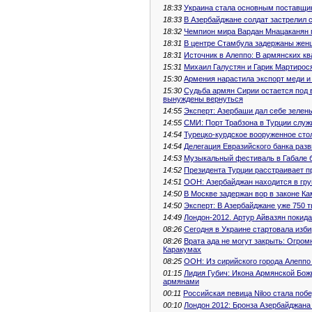
18:33
Украина стала основным поставщи
18:33
В Азербайджане солдат застрелил 
18:32
Чемпион мира Вардан Мнацаканян 
18:31
В центре Стамбула задержаны жен
18:31
Источник в Алеппо: В армянских 
15:31
Михаил Галустян и Гарик Мартирос
15:30
Армения нарастила экспорт меди и
15:30
Судьба армян Сирии остается под в
вынуждены вернуться
14:55
Эксперт: Азербаши дал себе зелен
14:55
СМИ: Порт Трабзона в Турции служи
14:54
Турецко-курдское вооруженное сто
14:54
Делегация Евразийского банка раз
14:53
Музыкальный фестиваль в Габале б
14:52
Президента Турции расстраивает п
14:51
ООН: Азербайджан находится в гру
14:50
В Москве задержан вор в законе К
14:50
Эксперт: В Азербайджане уже 750 
14:49
Лондон-2012. Артур Айвазян покид
08:26
Сегодня в Украине стартовала изб
08:26
Врата ада не могут закрыть: Огром
Каракумах
08:25
ООН: Из сирийского города Алеппо
01:15
Лидия Губич: Икона Армянской Бож
армянами
00:11
Российская певица Niloo стала поб
00:10
Лондон 2012: Бронза Азербайджана