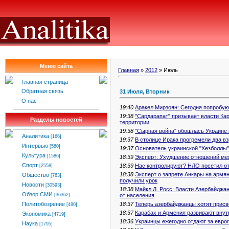
Меню сайта
Главная
»
2012
»
Июль
Главная страница
Обратная связь
31 Июля, Вторник
О нас
19:40
Аракел Мирзоян: Сегодня попробую
19:38
"Сардарапат" призывает власти К
Разделы новостей
территории
19:38
"Сырная война" обошлась Украине 
Аналитика
[166]
19:37
В столице Ирака прогремели два в
Интервью
[560]
19:37
Основатель украинской "Хезболлы"
Культура
[1586]
18:39
Эксперт: Ухудшение отношений ме
Спорт
18:39
Нас контролируют? НЛО посетил о
[2558]
18:38
Эксперт о запрете Анкары на армя
Общество
[763]
получили урок
Новости
[30593]
18:38
Майкл Л. Росс: Власти Азербайджа
Обзор СМИ
от населения
[36362]
18:37
Теперь азербайджанцы хотят присв
Политобозрение
[480]
18:37
Карабах и Армения развивают внут
Экономика
[4719]
18:36
Украинцы ежегодно отдают за евро
Наука
[1795]