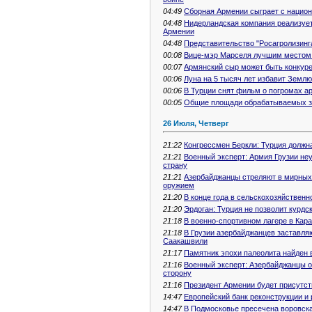
04:49
Сборная Армении сыграет с нацио
04:48
Нидерландская компания реализует
Армении
04:48
Представительство "Росагролизинг
00:08
Вице-мэр Марселя лучшим местом 
00:07
Армянский сыр может быть конкур
00:06
Луна на 5 тысяч лет избавит Землю
00:06
В Турции снят фильм о погромах а
00:05
Общие площади обрабатываемых зе
26 Июля, Четверг
21:22
Конгрессмен Беркли: Турция должн
21:21
Военный эксперт: Армия Грузии не
страну
21:21
Азербайджанцы стреляют в мирных
оружием
21:20
В конце года в сельскохозяйствен
21:20
Эрдоган: Турция не позволит курдс
21:18
В военно-спортивном лагере в Кар
21:18
В Грузии азербайджанцев заставляю
Саакашвили
21:17
Памятник эпохи палеолита найден 
21:16
Военный эксперт: Азербайджанцы о
сторону
21:16
Президент Армении будет присутст
14:47
Европейский банк реконструкции и 
14:47
В Подмосковье пресечена воровска