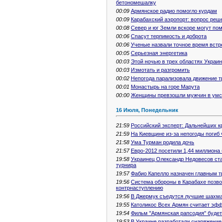
бетономешалку
00:09
Армянское радио помогло курдам
00:09
Карабахский аэропорт: вопрос реш
00:08
Север и юг Земли вскоре могут по
00:06
Спасут терпимость и доброта
00:06
Ученые назвали точное время встр
00:05
Серьезная энергетика
00:03
Этой ночью в трех областях Украи
00:03
Измотать и разгромить
00:02
Непогода парализовала движение т
00:01
Монастырь на горе Марута
00:00
Женщины превзошли мужчин в умст
16 Июля, Понедельник
21:59
Российский эксперт: Дальнейших 
21:59
На Киевщине из-за непогоды погиб 
21:58
Ума Турман родила дочь
21:57
Евро-2012 посетили 1,44 миллиона
19:58
Украинец Олександр Недовесов ст
турнира
19:57
Фабио Капелло назначен главным т
19:56
Система обороны в Карабахе позво
контрнаступлению
19:56
В Джермук съедутся лучшие шахма
19:55
Католикос Всех Армян считает эф
19:54
Фильм "Армянская рапсодия" будет
19:53
В Украине разработали снаряжение