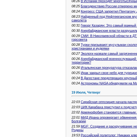
08:26
В Испании проходят многотысячные
08:25
Благоденствию России отмерено м
08:24
Конгресс США запретил Пентагону 
08:23
Найденный под Нефтеюганском муж
самолета
00:31
Геворг Казарян: Это самый важный 
00:30
Азербайджанские власти разрушили
00:29
СМИ: В Николаевской области в ДТ
горсовета
00:28
Турки призывают мусульман сколот
христианами и иудеями
00:27
Экологи назвали самый загрязненн
00:26
Азербайджанский военнослужащий п
территории?
00:26
Итальянская прокуратура отказала
00:25
Ирак закрыл свое небо для турецк
00:24
В Дагестане предотвращен крупный
00:24
Астрономы NASA обнаружили на М
19 Июля, Четверг
22:03
Сирийская оппозиция начала расп
22:03
ЦИК Карабаха приступил к подсчет
22:02
Армянофобия становится главным к
22:01
МИД Ирана опровергает обвинения 
Болгарии
21:59
MGF: Создание и раскручивание не
Родины
19:53
Российский политолог: Никаких клю