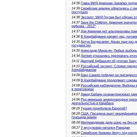
14:39
Глава МИД Армении: Карабах подтв
14:39
Сирийские армяне обратились с пис
поступало
14:38
Эксперт: МИД Грузии был обязан о
14:37
Save the Children: Армения значит
ребенка - 2012"
14:37
Для Армении нет альтернативы пом
14:36
В Азербайджане карают лиц, пытаю
14:35
Артур Багдасарян: Арцах еще раз д
государство
14:35
Александр Манасян: Любые выборы 
14:34
Латвия отказалась признавать итог
14:11
Дмитрий Адбашьян об угрозах Баку:
14:10
Российский эксперт: Сложно преду
Азербайджаном
14:09
Бако Саакян победил на президент
14:09
В Азербайджане продолжает сокра
14:08
Российские наблюдатели: Выборы в
в переговорах
14:07
Давид Бабаян охарактеризовал зая
14:06
Ряд имеющих международное призн
деятельностью в Карабахе
08:29
Турция переболела Европой?
08:28
США: Пасадена ищет квалифициров
Геноцида армян
08:28
Миллиардерам дали шанс на бессм
08:27
У мусульман начался Рамадан
08:26
Сирийские боевики берут под контр