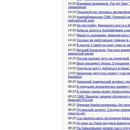
14:20
Владимир Казимиров: Расчёт Баку 
эфемерным
14:19
Производство легковых автомобиле
14:19
Азербайджанские СМИ: Раненый св
нейтральной зоне
14:18
На достройку Дарницкого моста в К
14:18
Добыча золота в Азербайджане сок
14:17
Министр экономики: Армения восс
14:16
Сколько же работающих граждан в А
14:16
В центре Стамбула горит один из н
14:15
Виталий Баласанян: Настало время
армянской нации
14:15
Россия наложит вето на очередной
13:56
Вице-президент Ирана: Отношения 
13:53
Поезда не могут добраться в Крым:
13:52
Канадские депутаты примут участи
Карабахе
08:25
Немецкий гражданский активист пр
08:24
В грядущем апокалипсисе выживут
08:23
В черных дырах может происходить
08:22
СМИ: Вашадзе заранее обозначил н
Армения-Россия
08:21
Ядерная бомба взорвалась без мо
08:20
Грузинский эксперт: Сегодня говор
смысла нет
08:20
Составлена карта затопления Киева
08:19
Из реки на Урале выудили мамонта
08:18
На Харьковщине делали сыр сулугу