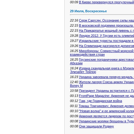
00:09
В Киеве перевернулся прогулочный
29 Июля, Воскресенье
22:16
Серж Саргсян: Осознание силы на
22:15
В московской подземке произошла
22:15
На Прикарпатье мощный ливень с 
19:28
Лондон 2012: У Грузии есть олимп
19:27
Израильские туристы пострадали в
19:26
На Олимпиаде разгорелся допинго
16:25
Минобороны: Совместный морской 
взаимодействия стран
16:25
Грузинские пограничники арестовал
Абхазии
16:24
Издана скандальная книга о Мэрил
Элизабет Тейлор
16:23
Украина завоевала первую медаль
12:40
Жители лагеря Союза армян Украин
Boney M
10:58
Президент Украины встретился с 
00:13
FrontPage Magazine: Армения не да
00:12
Там, где Гражданская война
00:11
Томаш Томчикевич: Армения должна
00:10
"Новая волна" и ее армянский коло
00:09
Армения является лидером по рост
00:08
Украинские моряки брошены в Тур
00:08
Они защищали Родину