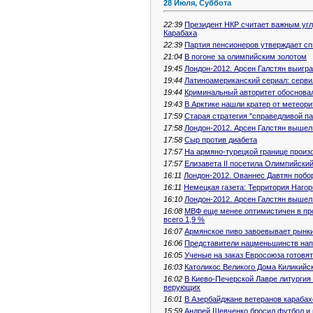
28 Июля, Суббота
22:39
Президент НКР считает важным уг
Карабаха
22:39
Партия пенсионеров утверждает сп
21:04
В погоне за олимпийским золотом
19:45
Лондон-2012. Арсен Галстян выигр
19:44
Латиноамериканский сериал: серви
19:44
Криминальный авторитет обосновал
19:43
В Арктике нашли кратер от метеори
17:59
Старая стратегия "справедливой п
17:58
Лондон-2012. Арсен Галстян вышел
17:58
Сыр против диабета
17:57
На армяно-турецкой границе прои
17:57
Елизавета II посетила Олимпийский
16:11
Лондон-2012. Ованнес Давтян побо
16:11
Немецкая газета: Территория Нагор
16:10
Лондон-2012. Арсен Галстян выше
16:08
МВФ еще менее оптимистичен в про
всего 1,9 %
16:07
Армянское пиво завоевывает рынк
16:06
Представители нацменьшинств нап
16:05
Ученые на заказ Евросоюза готовя
16:03
Католикос Великого Дома Киликийс
16:02
В Киево-Печерской Лавре литургия
верующих
16:01
В Азербайджане ветеранов караба
15:59
Андрей Шевченко бросил футбол и 