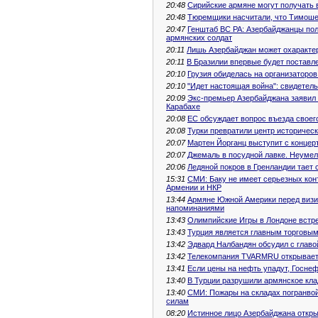
20:48
Сирийские армяне могут получать 
20:48
Тюремщики насчитали, что Тимошен
20:47
Генштаб ВС РА: Азербайджанцы пол
армянских солдат
20:11
Лишь Азербайджан может охарактер
20:11
В Бразилии впервые будет поставле
20:10
Грузия обиделась на организаторо
20:10
"Идет настоящая война": свидетел
20:09
Экс-премьер Азербайджана заявил 
Карабахе
20:08
ЕС обсуждает вопрос въезда своег
20:08
Турки превратили центр историческ
20:07
Мартен Йорганц выступит с концер
20:07
Джемаль в посудной лавке. Неумел
20:06
Ледяной покров в Гренландии тает 
15:31
СМИ: Баку не имеет серьезных кон
Армении и НКР
13:44
Армяне Южной Америки перед визи
напоминаниями
13:43
Олимпийские Игры в Лондоне встр
13:43
Турция является главным торговым
13:42
Эдвард Налбандян обсудил с главо
13:42
Телекомпания TVARMRU открывает 
13:41
Если цены на нефть упадут, Госне
13:40
В Турции разрушили армянское кла
13:40
СМИ: Пожары на складах погранво
силам
08:20
Истинное лицо Азербайджана отк