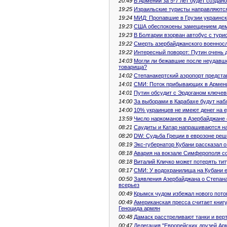
20:49
В Армении за 5-7 лет будет создан
19:25
Израильские туристы направляются
19:24
МИД: Пропавшие в Грузии украинск
19:23
США обеспокоены замещением дем
19:23
В Болгарии взорван автобус с тури
19:22
Смерть азербайджанского военнос
19:22
Интересный поворот: Путин очень 
14:03
Могли ли бежавшие после неудавше
товарища?
14:02
Степанакертский аэропорт предста
14:01
СМИ: Поток прибывающих в Армени
14:01
Путин обсудит с Эрдоганом ключе
14:00
За выборами в Карабахе будут наб
14:00
10% украинцев не имеют денег на е
13:59
Число наркоманов в Азербайджане 
08:21
Саудиты и Катар напрашиваются н
08:20
DW: Судьба Греции в еврозоне реш
08:19
Экс-губернатор Кубани рассказал 
08:18
Авария на вокзале Симферополя со
08:18
Виталий Кличко может потерять тит
08:17
СМИ: У водохранилища на Кубани 
00:50
Заявления Азербайджана о Степана
всерьез
00:49
Крымск чудом избежал нового пото
00:49
Американская пресса считает кни
Геноцида армян
00:48
Дамаск расстреливают танки и вер
00:47
Делегация "Европейских друзей Ар