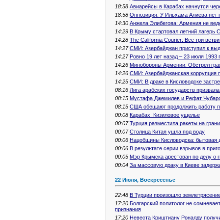
18:58
Авиарейсы в Карабах начнутся чер
18:58
Оппозиция: У Ильхама Алиева нет п
14:30
Анжела Элибегова: Армения не вед
14:29
В Крыму стартовал летний лагерь 
14:28
The California Courier: Все три ве
14:27
СМИ: Азербайджан приступил к вы
14:27
Ровно 19 лет назад – 23 июля 1993
14:26
Минобороны Армении: Обстрел гра
14:26
СМИ: Азербайджанская коррупция п
14:25
СМИ: В драке в Кисловодске застре
08:16
Лига арабских государств призвала
08:15
Мустафа Джемилев и Рефат Чубаро
08:15
США обещают продолжить работу п
00:08
Карабах: Кизиловое ущелье
00:07
Турция разместила ракеты на гран
00:07
Столица Китая ушла под воду
00:06
Нацобщины Кисловодска: бытовая 
00:06
В результате серии взрывов в приг
00:05
Мэр Крымска арестован по делу о 
00:04
За массовую драку в Киеве задерж
22 Июля, Воскресенье
22:48
В Турции произошло землетрясение
17:20
Болгарский политолог не сомневает
признания
17:20
Невеста Криштиану Роналду получи