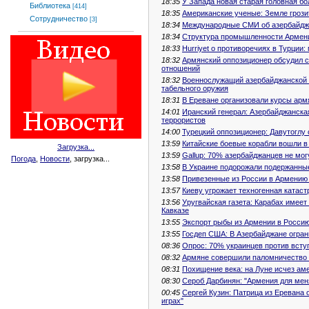
18:35
У Запада новая старая головная б
Библиотека
[414]
18:35
Американские ученые: Земле грози
Сотрудничество
[3]
18:34
Международные СМИ об азербайдж
18:34
Структура промышленности Армени
18:33
Hurriyet о противоречиях в Турции
18:32
Армянский оппозиционер обсудил 
отношений
18:32
Военнослужащий азербайджанской а
табельного оружия
18:31
В Ереване организовали курсы арм
14:01
Иранский генерал: Азербайджанска
террористов
14:00
Турецкий оппозиционер: Давутоглу 
13:59
Китайские боевые корабли вошли в
Загрузка...
13:59
Gallup: 70% азербайджанцев не мог
Погода
,
Новости
, загрузка...
13:58
В Украине подорожали подержанн
13:58
Привезенные из России в Армению 
13:57
Киеву угрожает техногенная катаст
13:56
Уругвайская газета: Карабах имее
Кавказе
13:55
Экспорт рыбы из Армении в Росси
13:55
Госдеп США: В Азербайджане огра
08:36
Опрос: 70% украинцев против всту
08:32
Армяне совершили паломничество 
08:31
Похищение века: на Луне исчез ам
08:30
Сероб Дарбинян: "Армения для мен
00:45
Сергей Кузин: Патрица из Еревана
играх"