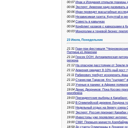
00:07
Ирак и Иордания открыли границы 
00:06
Эксперт: Армении надо развивать 
00:06
Иран проведет масштабные исслед
00:05
Независимая газета: Курултай в р
00:04
Совесть в кавычках
00:04
Конфликт казаков с кавказцами в К
00:03
Монополии и теневой бизнес препя
23 Июля, Понедельник
21:31
Гран-при фестиваля "Черноморские
Патрица из Армении
21:14
Генсек ООН: Антиармянская ритор
региона
21:12
На опасном расстоянии от Земли п
21:12
Армения ожидает 8-10%-ный рост ту
21:11
Рабинович требует искоренить фаш
21:10
Станислав Тарасов: Кто "сыграет" 
21:10
Ученые в панике: в Африке появил
19:04
Денис Дворников: Пока Косово приз
неизбежна
19:03
Президентские выборы в Карабахе:
19:02
В Олимпийской деревне Лондона т
19:01
Недельный отдых на берегу озера С
19:01
Эксперт: Россия признает Карабах
19:00
Инвесторы уже проявляют интерес 
19:00
СМИ: Премьер-министр Азербайджан
18:59
До старта Олимпиады в Лондоне ос