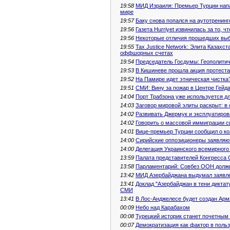
19:58
МИД Израиля: Премьер Турции напа
мире
19:57
Баку снова попался на аутотренинг
19:56
Газета Hurriyet извинилась за то, 
19:56
Некоторые отличия прошедших выб
19:55
Tax Justice Network: Элита Казахс
оффшорных счетах
19:54
Председатель Госдумы: Геополити
19:53
В Кишиневе прошла акция протеста 
19:52
На Памире идет этническая чистка
19:51
СМИ: Вину за пожар в Центре Гейд
14:04
Порт Трабзона уже используется дл
14:03
Заговор мировой элиты раскрыт: в
14:02
Развивать Джермук и эксплуатиров
14:02
Говорить о массовой иммиграции с
14:01
Вице-премьер Турции сообщил о к
14:00
Сирийские оппозиционеры заявляю
14:00
Делегация Украинского всемирного
13:59
Палата представителей Конгресса 
13:58
Парламентарий: Совбез ООН долже
13:42
МИД Азербайджана выдумал заявл
13:41
Доклад "Азербайджан в тени диктат
СМИ
13:41
В Лос-Анджелесе будет создан Арм
00:09
Небо над Карабахом
00:08
Турецкий историк станет почетным
00:07
Демократизация как фактор в поль