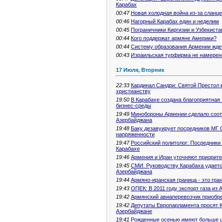
Карабах
00:47
Новая холодная война из-за сланце
00:46
Нагорный Карабах един и неделим
00:45
Пограничники Киргизии и Узбекиста
00:44
Кого поддержат армяне Америки?
00:44
Систему образования Армении жд
00:43
Израильская турфирма не намерена
17 Июля, Вторник
22:33
Кардинал Сандри: Святой Престол 
христианству
19:50
В Карабахе создана благоприятная
бизнес-среды
19:49
Минобороны Армении сделало соот
Азербайджана
19:48
Баку дезавуирует посредников МГ 
напряженности
19:47
Российский политолог: Посредники 
Карабахе
19:46
Армения и Иран уточняют приорите
19:45
СМИ: Руководству Карабаха удается
Азербайджана
19:44
Армяно-иранская граница - это гра
19:43
ОПЕК: В 2011 году экспорт газа из
19:42
Армянский авиаперевозчик приобрет
19:42
Депутаты Европарламента просят 
Азербайджане
19:41
Рожденные осенью имеют больше ш