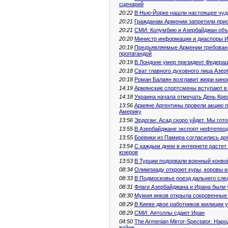
сценарий
20:22
В Нью-Йорке нашли настоящее чу
20:21
Гражданам Армении запретили при
20:21
СМИ: Колумбию и Азербайджан объе
20:20
Министр информации и диаспоры И
20:19
Предъявляемые Армении требовани
пропагандой
20:19
В Лондоне умер президент Федерац
20:18
Сват главного духовного лица Азе
20:18
Роман Балаян возглавит жюри кино
14:19
Армянские спортсмены вступают в
14:18
Украина начала отмечать День Кре
13:56
Армяне Аргентины провели акцию 
Америку
13:56
Эрдоган: Асад скоро уйдет. Мы гот
13:55
В Азербайджане экспорт нефтепрод
13:55
Боевики из Памира согласились до
13:54
С каждым днем в интернете расте
юзеров
13:53
В Турции подорвали военный конво
08:34
Олимпиаду откроют куры, коровы и
08:33
В Подмосковье поезд дальнего сле
08:31
Флаги Азербайджана и Ирана были 
08:30
Мумия инков открыла сокровенные
08:29
В Киеве двое работников милиции у
08:29
СМИ: Аятоллы сдают Иран
04:50
The Armenian Mirror-Spectator: Нар
войне