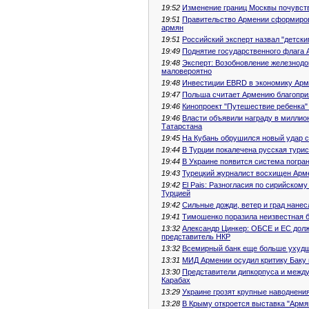
19:52
Изменение границ Москвы почувств
19:51
Правительство Армении сформиров
армян
19:51
Российский эксперт назвал "детск
19:49
Поднятие государственного флага 
19:48
Эксперт: Возобновление железнодо
маловероятно
19:48
Инвестиции EBRD в экономику Арме
19:47
Польша считает Армению благопри
19:46
Кинопроект "Путешествие ребенка
19:46
Власти объявили награду в милли
Татарстана
19:45
На Кубань обрушился новый удар 
19:44
В Турции покалечена русская турис
19:44
В Украине появится система погра
19:43
Турецкий журналист восхищен Арм
19:42
El Pais: Разногласия по сирийско
Турцией
19:42
Сильные дожди, ветер и град нане
19:41
Тимошенко поразила неизвестная 
13:32
Александр Цинкер: ОБСЕ и ЕС долж
представитель НКР
13:32
Всемирный банк еще больше ухудш
13:31
МИД Армении осудил критику Баку 
13:30
Представители дипкорпуса и межд
Карабах
13:29
Украине грозят крупные наводнения
13:28
В Крыму откроется выставка "Арм