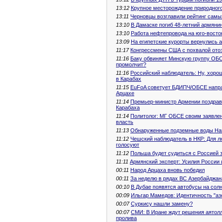
13:12
Крупное месторождение природного
13:11
Черновцы возглавили рейтинг сам
13:10
В Дамаске погиб 48-летний армяни
13:10
Работа нефтепровода на юго-восто
13:09
На египетские курорты вернулись 
11:17
Конгрессмены США с похвалой отоз
11:16
Баку обвиняет Минскую группу ОБС
промолчит?
11:16
Российский наблюдатель: Ну, хорош
в Карабах
11:15
EuFoA советует БДИПЧ/ОБСЕ напра
Арцахе
11:14
Премьер-министр Армении поздрави
Карабаха
11:14
Политолог: МГ ОБСЕ своим заявлен
власть
11:13
Обнаруженные подземные воды Нами
11:12
Чешский наблюдатель в НКР: Для лю
голосуют
11:12
Польша будет судиться с Россией з
11:11
Армянский эксперт: Усилия России 
00:11
Народ Арцаха вновь победил
00:11
За неделю в рядах ВС Азербайджан
00:10
В Дубае появятся автобусы на сол
00:09
Ильгар Мамедов: Идентичность "а
00:07
Суркису нашли замену?
00:07
СМИ: В Иране ждут решения аятол
пролива