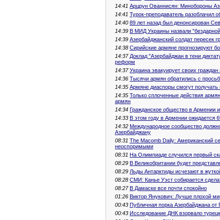
14:41
Арцрун Ованнисян: Минобороны А
14:41
Турок-преподаватель разоблачил о
14:40
89 лет назад был денонсирован Се
14:39
В МИД Украины назвали "бездарно
14:39
Азербайджанский солдат пересек г
14:38
Сирийские армяне прогнозируют бо
14:37
Доклад "Азербайджан в тени дикта
реформ
14:37
Украина эвакуирует своих граждан
14:36
Тысячи армян обратились с просьб
14:35
Армяне диаспоры смогут получать 
14:35
Только сплоченные действия армян
армян
14:34
Гражданское общество в Армении 
14:33
В этом году в Армении ожидается 
14:32
Международное сообщество должно
Азербайджану
08:31
The Macomb Daily: Американский с
неоспоримыми
08:31
На Олимпиаде случился первый ск
08:29
В Великобритании будет представл
08:29
Льды Антарктиды исчезают в жутко
08:28
СМИ: Канье Уэст собирается сдел
08:27
В Дамаске все почти спокойно
01:26
Виктор Янукович: Лучше плохой ми
00:43
Публичная порка Азербайджана от 
00:43
Исследование ДНК взорвало турецк