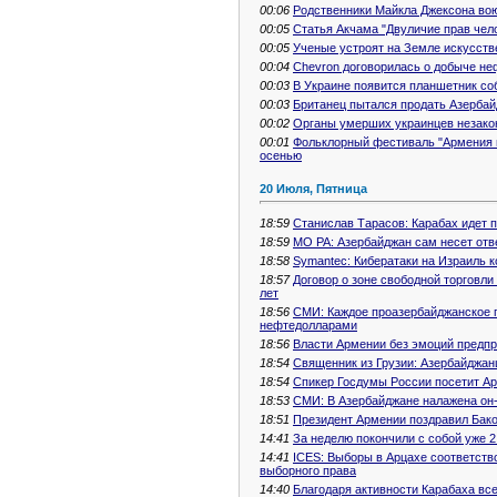
00:06
Родственники Майкла Джексона вою
00:05
Статья Акчама "Двуличие прав чело
00:05
Ученые устроят на Земле искусств
00:04
Chevron договорилась о добыче не
00:03
В Украине появится планшетник со
00:03
Британец пытался продать Азербай
00:02
Органы умерших украинцев незакон
00:01
Фольклорный фестиваль "Армения н
осенью
20 Июля, Пятница
18:59
Станислав Тарасов: Карабах идет п
18:59
МО РА: Азербайджан сам несет отв
18:58
Symantec: Кибератаки на Израиль 
18:57
Договор о зоне свободной торговли
лет
18:56
СМИ: Каждое проазербайджанское п
нефтедолларами
18:56
Власти Армении без эмоций предп
18:54
Священник из Грузии: Азербайджан
18:54
Спикер Госдумы России посетит А
18:53
СМИ: В Азербайджане налажена он-
18:51
Президент Армении поздравил Бако
14:41
За неделю покончили с собой уже 
14:41
ICES: Выборы в Арцахе соответств
выборного права
14:40
Благодаря активности Карабаха все