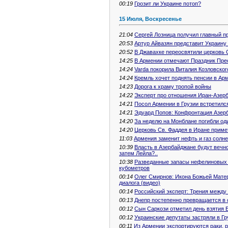
00:19
Грозит ли Украине потоп?
15 Июля, Воскресенье
21:04
Сергей Лозница получил главный п
20:53
Артур Айвазян представит Украину
20:52
В Джавахке переосвятили церковь 
14:25
В Армении отмечают Праздник Пре
14:24
Varda покорила Виталия Козловског
14:24
Кремль хочет поднять пенсии в Ар
14:23
Дорога к храму тропой войны
14:22
Эксперт про отношения Иран-Азерб
14:21
Посол Армении в Грузии встретил
14:21
Эдуард Попов: Конфронтация Азерб
14:20
За неделю на Монблане погибли од
14:20
Церковь Св. Фаддея в Иране приме
11:03
Армения заменит нефть и газ солн
10:39
Власть в Азербайджане будут вечн
затем Лейла?..
10:38
Разведанные запасы нефелиновых с
кубометров
00:14
Олег Смирнов: Икона Божьей Матер
диалога (видео)
00:14
Российский эксперт: Трения между
00:13
Днепр постепенно превращается в 
00:12
Сын Саркози отметил день взятия 
00:12
Украинские депутаты застряли в Гр
00:11
Из Армении экспортируются раки, 