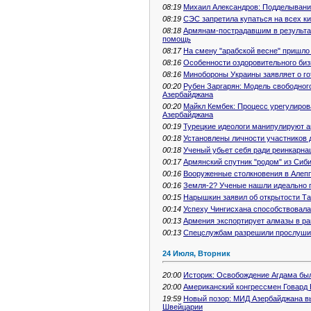
08:19
Михаил Александров: Подделывание
08:19
СЭС запретила купаться на всех к
08:18
Армянам-пострадавшим в результа
помощь
08:17
На смену "арабской весне" пришло 
08:16
Особенности оздоровительного биз
08:16
Минобороны Украины заявляет о го
00:20
Рубен Заргарян: Модель свободног
Азербайджана
00:20
Майкл Кембек: Процесс урегулирова
Азербайджана
00:19
Турецкие идеологи манипулируют 
00:18
Установлены личности участников д
00:18
Ученый убьет себя ради реинкарнац
00:17
Армянский спутник "родом" из Сиб
00:16
Вооруженные столкновения в Алепп
00:16
Земля-2? Ученые нашли идеально п
00:15
Нарышкин заявил об открытости Т
00:14
Успеху Чингисхана способствовала
00:13
Армения экспортирует алмазы в ра
00:13
Спецслужбам разрешили прослушив
24 Июля, Вторник
20:00
Историк: Освобождение Агдама бы
20:00
Американский конгрессмен Говард 
19:59
Новый позор: МИД Азербайджана в
Швейцарии