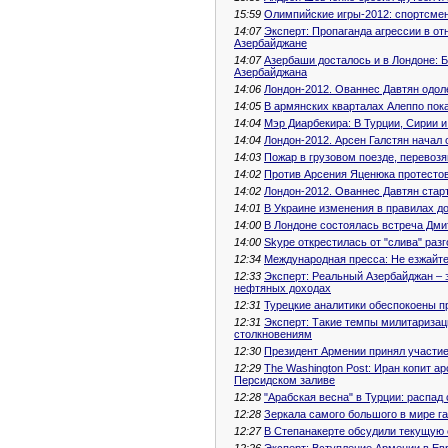
15:59
Олимпийские игры-2012: спортсме
14:07
Эксперт: Пропаганда агрессии в о
Азербайджане
14:07
Азербаши досталось и в Лондоне: 
Азербайджана
14:06
Лондон-2012. Ованнес Давтян одол
14:05
В армянских кварталах Алеппо пока
14:04
Мэр Диарбекира: В Турции, Сирии 
14:04
Лондон-2012. Арсен Галстян начал 
14:03
Пожар в грузовом поезде, перевоз
14:02
Против Арсения Яценюка протестов
14:02
Лондон-2012. Ованнес Давтян стар
14:01
В Украине изменения в правилах д
14:00
В Лондоне состоялась встреча Дми
14:00
Skype открестилась от "слива" ра
12:34
Международная пресса: Не езжайте 
12:33
Эксперт: Реальный Азербайджан –
нефтяных доходах
12:31
Турецкие аналитики обеспокоены п
12:31
Эксперт: Такие темпы милитаризац
столкновениям
12:30
Президент Армении принял участие
12:29
The Washington Post: Иран копит 
Персидском заливе
12:28
"Арабская весна" в Турции: распад
12:28
Зеркала самого большого в мире г
12:27
В Степанакерте обсудили текущую 
12:26
Эксперт: Вступление Армении в Ев