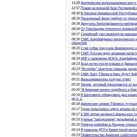
13:28
Днепровские водохранилища могут
12:57
Пожар на военной базе Погранвойс
08:30
В Нагорно-Карабахской Республике
08:29
Пенсионный фонд требует от пенсио
08:28
Депутаты Европарламента наблюда
08:28
От Гренландии откололся огромный
08:27
Сирийский узел вывернули наизнан
08:26
СМИ: Азербайджано-аргентинское н
общества
08:25
Стая собак покусала беременную о
08:25
СМИ: Россию ждет аграрная катас
08:24
НКР о заявлении АГАГА: Азербайдж
08:23
Асад исчез после взрыва в Дамаск
00:23
"Ястребы" залетели слишком далек
00:22
СМИ: Баку-Тбилиси-Карс будут бой
00:21
Фальсификаторы получат ответ
00:20
Лагерь, который просыпается от ко
00:20
"В Армении ничего подобного и близ
00:19
В Шенгавите обнаружено два храм
до н. э.
00:18
Армянские церкви Тбилиси: путеше
00:17
Турки попытались одеть мешки на
00:17
К 300-летию великого армянского п
00:15
Ученые "заподозрили" дельфинов в
00:15
Первую кофейню в Лондоне открыл
00:14
В ужасном ДТП в Киеве погиб мото
00:13
Правительство Армении озаботило