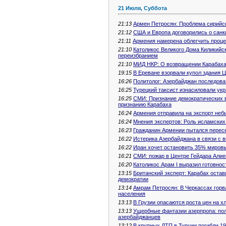
21 Июля, Суббота
21:13
Армен Петросян: Проблема сирийск
21:12
США и Европа договорились о санк
21:11
Армения намерена облегчить проц
21:10
Католикос Великого Дома Киликийс
переизбранием
21:10
МИД НКР: О возвращении Карабаха 
19:15
В Ереване взорвали купол здания 
16:26
Политолог: Азербайджан последова
16:25
Турецкий таксист изнасиловали ук
16:25
СМИ: Признание демократических 
признанию Карабаха
16:24
Армения отправила на экспорт не
16:24
Мнения экспертов: Роль исламских 
16:23
Гражданин Армении пытался пересе
16:22
Истерика Азербайджана в связи с 
16:22
Иран хочет остановить 35% миров
16:21
СМИ: пожар в Центре Гейдара Алие
16:20
Католикос Арам I выразил готовнос
13:15
Британский эксперт: Карабах остав
демократии
13:14
Амрам Петросян: В Черкассах горв
населения
13:13
В Грузии опасаются роста цен на х
13:13
Ущербные фантазии азерпропа: по
азербайджанцев
13:12
В крупных ДТП в Турции погибли 19