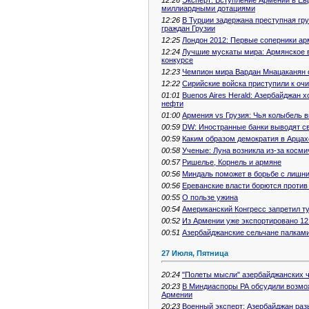
миллиардными дотациями
12:26
В Турции задержана преступная гру
граждан Грузии
12:25
Лондон 2012: Первые соперники а
12:24
Лучшие мускаты мира: Армянское 
конкурсе
12:23
Чемпион мира Вардан Мнацаканян с
12:22
Сирийские войска приступили к очи
01:01
Buenos Aires Herald: Азербайджан
нефти
01:00
Армения vs Грузия: Чья колыбель 
00:59
DW: Иностранные банки выводят св
00:59
Каким образом демократия в Арцах
00:58
Ученые: Луна возникла из-за косми
00:57
Ришелье, Корнель и армяне
00:56
Миндаль поможет в борьбе с лишн
00:56
Ереванские власти борются проти
00:55
О пользе ужина
00:54
Американский Конгресс запретил т
00:52
Из Армении уже экспортировано 12
00:51
Азербайджанские сельчане палками
27 Июля, Пятница
20:24
"Полеты мысли" азербайджанских ч
20:23
В Миндиаспоры РА обсудили возмо
Армении
20:23
Военный эксперт: Азербайджан раз