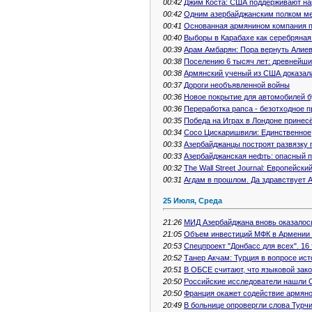
00:42
Джим Коста: США поддерживают на
00:42
Одним азербайджанским полком м
00:41
Основанная армянином компания по
00:40
Выборы в Карабахе как серебряная
00:39
Арам Амбарян: Пора вернуть Алиев
00:38
Поселению 6 тысяч лет: древнейши
00:38
Армянский ученый из США доказала
00:37
Дороги необъявленной войны
00:36
Новое покрытие для автомобилей б
00:36
Переработка рапса - безотходное 
00:35
Победа на Играх в Лондоне прине
00:34
Сосо Цискаришвили: Единственное, 
00:33
Азербайджанцы построят развязку 
00:33
Азербайджанская нефть: опасный 
00:32
The Wall Street Journal: Европейск
00:31
Агдам в прошлом. Да здравствует А
25 Июля, Среда
21:26
МИД Азербайджана вновь оказалос
21:05
Объем инвестиций МФК в Армении 
20:53
Спецпроект "Донбасс для всех". 16
20:52
Танер Акчам: Турция в вопросе ис
20:51
В ОБСЕ считают, что языковой зак
20:50
Российские исследователи нашли 
20:50
Франция окажет содействие армяно
20:49
В больнице опровергли слова Турч