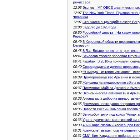
режиссера
12:08
Эксперт: МГ ОБСЕ фактически при
12:07
The New York Times: Признав геноц
человека
12:07
Скончался выдающийся актер Богд
12:06
Задолго до 1828 года
09:50
Российский депутат: На каком осно
Карабах?
09:49
В Херсонской области произошло к
Беларуси
09:48
В Лас-Вегасе начнется строительс
09:47
Вячеслав Узелков завоевал титул 
00:41
Карабах: В 2010-м понимали, сейч
00:40
Сопредседатели должны пересмотре
00:40
"В никуда - история изгнания" - и
00:39
Промпроизводство Армении в июне
00:38
Женщина на внедорожнике сбила н
00:37
Племянник Майкла Джексона был п
00:37
Экономическая активность в Армен
00:36
Анкара дала добро на предоставлен
00:35
Джемилев неожиданно попросил кры
00:35
Новости России: Кампания против 
00:34
Великобритания под крики "Аллах а
00:33
Ураган уничтожил кахетинский вин
00:33
Ани и Карс глазами Александра Ва
00:31
Крымские татары пока не решили, 
00:31
СМИ: Ким Кардашьян собирается п