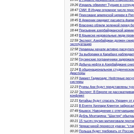
19:26
Израиль обвиняет Турцию в сотру
18:47
СМИ: В Индии огромное число прос
18:46
Прихожане армянской церкви в Риг
18:45
В Армении ожидают расцвета фар
18:45
Власенко облили зеленкой перед 
18:44
Призывник азербайджанской армии 
18:43
В Крымске недовольные люди пров
12:59
Эксперт: Азербайджан должен смир
эксплуатацию
12:58
Украинцы начали активно раскупат
12:57
За выборами в Карабахе наблюдает
12:56
Грузинские пограничники задержал
12:25
Добыча нефти в Азербайджане сниз
12:24
В общенациональном студенческом
Диаспоры
12:23
Хикмет Гаджизаде: Нефтяные ресу
системы
12:23
Руины Ани будут представлены тури
12:22
Эксперт: В Европе не рассматриваю
конфликт
12:21
Китайцы будут спасать Украину от 
12:21
В Египте Хиллари Клинтон заброса
07:49
Крымск: Наводнение с отягчающим
00:23
Дубль Мхитаряна: "Шахтер" обыграл
00:21
15 тысяч грузин митинговали прот
00:21
Черкасчиной пронесся ураган: "ст
00:20
Польша будет требовать от России