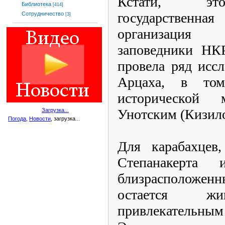
Кстати, это
Библиотека
[414]
государствен
Сотрудничество
[3]
организация
заповедники НКР
провела ряд исс
Арцаха, в то
исторической 
Унотским (Кизил
Загрузка...
Погода
,
Новости
, загрузка...
Для карабахцев,
Степанакерт
близрасположенн
остается жи
привлекательным 