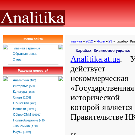
Меню сайта
Главная
»
2012
»
Июль
»
23
» Карабах: Ки
Главная страница
Карабах: Кизиловое ущелье
Обратная связь
Analitika
.
at
.
ua
. У
О нас
действует 
Разделы новостей
некоммерче
Аналитика
[166]
«Государстве
Интервью
[560]
Культура
[1586]
исторической 
Спорт
[2558]
Общество
[763]
которой является
Новости
[30593]
Правительстве НК
Обзор СМИ
[36362]
Политобозрение
[480]
Экономика
[4719]
Наука
[1795]