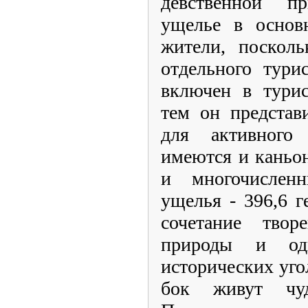
девственной п
ущелье в основ
жители, посколь
отдельного тури
включен в турис
тем он представ
для активного
имеются и каньон
и многочислен
ущелья - 396,6 г
сочетание тво
природы и од
исторических уго
бок живут чуд