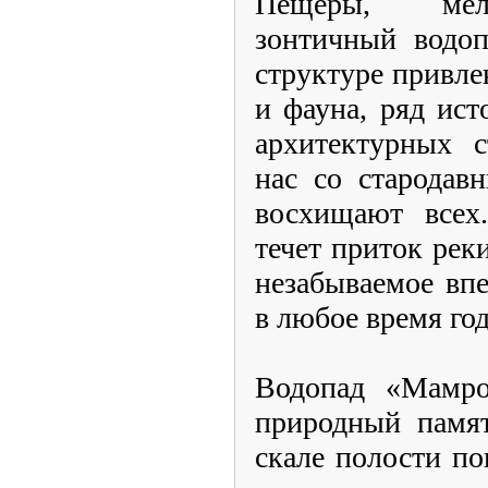
Пещеры, мел
зонтичный водоп
структуре привле
и фауна, ряд ист
архитектурных 
нас со стародав
восхищают всех.
течет приток рек
незабываемое впе
в любое время год
Водопад «Мамро
природный памят
скале полости п