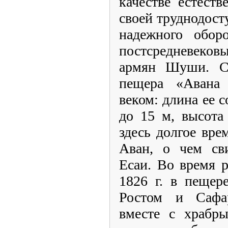
качестве естест
своей труднодост
надежного оборо
постсредневеков
армян Шуши. Со
пещера «Авана 
веком: длина ее с
до 15 м, высота
здесь долгое вре
Аван, о чем сви
Есаи. Во время 
1826 г. в пещер
Ростом и Сафа
вместе с храбр