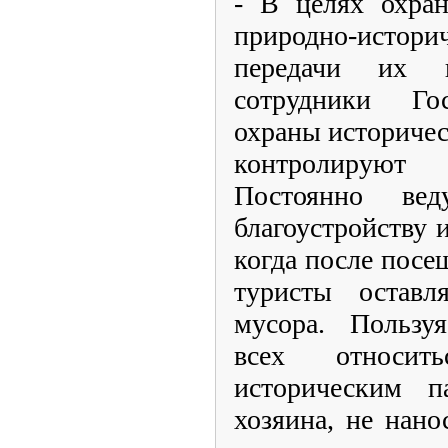
- В целях охра
природно-исто
передачи их 
сотрудники Го
охраны историчес
контролирую
Постоянно ве
благоустройству 
когда после посе
туристы оставл
мусора. Пользу
всех относи
историческим п
хозяина, не нано