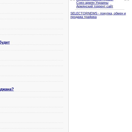
Союз армян Украины
Армянский торрент сайт
SELECTORNEWS - покупка, обмен и
продажа трафика
будет
йджана?