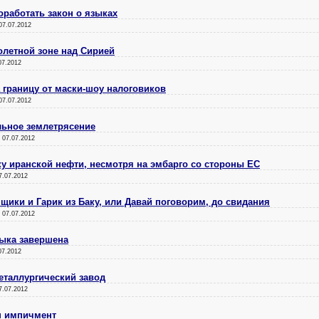
работать закон о языках
07.07.2012
олетной зоне над Сирией
07.2012
а границу от маски-шоу налоговиков
07.07.2012
льное землетрясение
:
07.07.2012
у иранской нефти, несмотря на эмбарго со стороны ЕС
7.07.2012
щики и Гарик из Баку, или Давай поговорим, до свидания
:
07.07.2012
зыка завершена
07.2012
еталлургический завод
7.07.2012
н импичмент