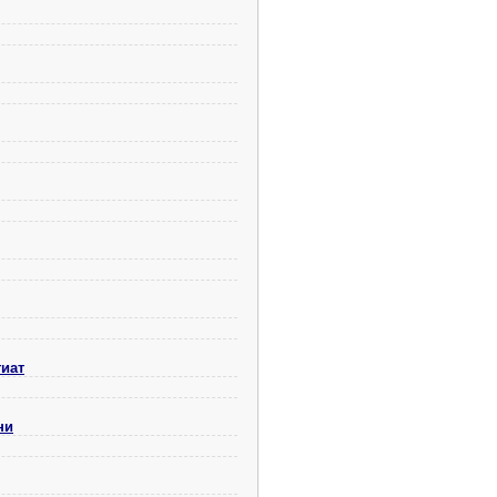
гиат
ни