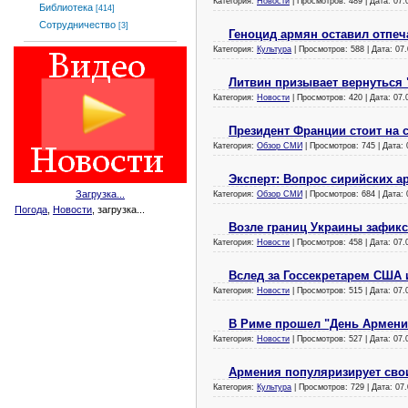
Категория:
Новости
| Просмотров: 489 | Дата:
07.
Библиотека
[414]
Сотрудничество
[3]
Геноцид армян оставил отпеч
Категория:
Культура
| Просмотров: 588 | Дата:
07.
Литвин призывает вернуться 
Категория:
Новости
| Просмотров: 420 | Дата:
07.
Президент Франции стоит на 
Категория:
Обзор СМИ
| Просмотров: 745 | Дата:
Эксперт: Вопрос сирийских а
Загрузка...
Категория:
Обзор СМИ
| Просмотров: 684 | Дата:
Погода
,
Новости
, загрузка...
Возле границ Украины зафик
Категория:
Новости
| Просмотров: 458 | Дата:
07.
Вслед за Госсекретарем США 
Категория:
Новости
| Просмотров: 515 | Дата:
07.
В Риме прошел "День Армени
Категория:
Новости
| Просмотров: 527 | Дата:
07.
Армения популяризирует св
Категория:
Культура
| Просмотров: 729 | Дата:
07.