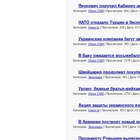
Янукович поручил Кабмину до
Категория:
Обзор СМИ
| Просмотров: 641 | Дата:
НАТО отказало Турции в бесп
Категория:
Новости
| Просмотров: 534 | Дата:
07.
Украинские компании бегут з
Категория:
Обзор СМИ
| Просмотров: 365 | Дата:
В Баку ожидается восьмибал
Категория:
Обзор СМИ
| Просмотров: 2176 | Дата
Швейцария продолжит покупк
Категория:
Экономика
| Просмотров: 401 | Дата:
0
Ургант, бедные братья-мейхан
Категория:
Обзор СМИ
| Просмотров: 1753 | Дата
Акция защиты украинского я
Категория:
Новости
| Просмотров: 453 | Дата:
07.
В Армении построят новый м
Категория:
Экономика
| Просмотров: 976 | Дата:
0
Президенту Румынии вынесе