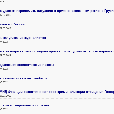
07.2012
е удается переломить ситуацию в армянонаселенном регионе Грузи
07.07.2012
иков из России
07.07.2012
ть запугивание журналистов
07.2012
й с антиармянской позицией признал, что туркам есть, что вернуть
07.07.2012
здаваться экологические пакеты
07.2012
ько экологичные автомобили
07.2012
 МИД Франции разнятся в вопросе криминализации отрицания Гено
07.07.2012
вспышка смертельной болезни
07.2012