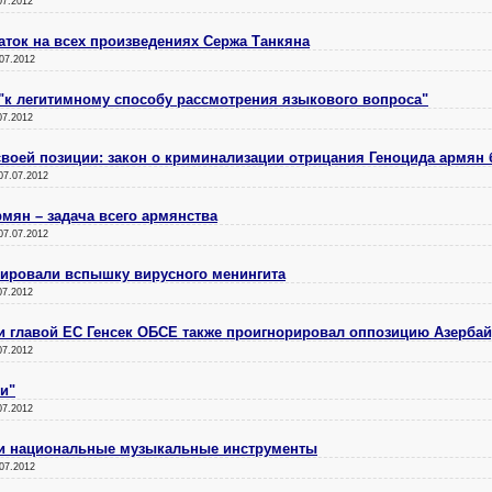
07.2012
аток на всех произведениях Сержа Танкяна
07.2012
"к легитимному способу рассмотрения языкового вопроса"
07.2012
своей позиции: закон о криминализации отрицания Геноцида армян 
07.07.2012
рмян – задача всего армянства
07.07.2012
сировали вспышку вирусного менингита
07.2012
и главой ЕС Генсек ОБСЕ также проигнорировал оппозицию Азерба
07.2012
и"
07.2012
ои национальные музыкальные инструменты
07.2012