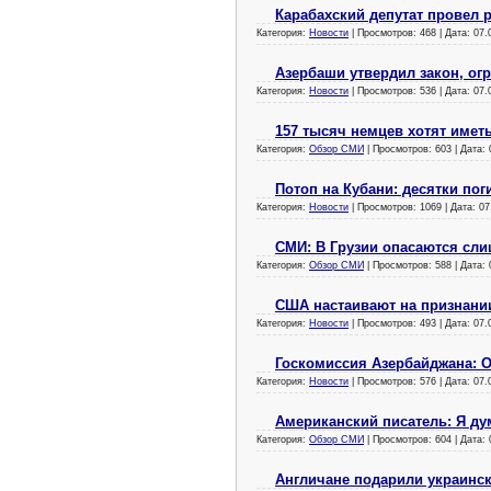
Карабахский депутат провел 
Категория:
Новости
| Просмотров: 468 | Дата:
07.
Азербаши утвердил закон, о
Категория:
Новости
| Просмотров: 536 | Дата:
07.
157 тысяч немцев хотят имет
Категория:
Обзор СМИ
| Просмотров: 603 | Дата:
Потоп на Кубани: десятки по
Категория:
Новости
| Просмотров: 1069 | Дата:
07
СМИ: В Грузии опасаются сл
Категория:
Обзор СМИ
| Просмотров: 588 | Дата:
США настаивают на признани
Категория:
Новости
| Просмотров: 493 | Дата:
07.
Госкомиссия Азербайджана: О
Категория:
Новости
| Просмотров: 576 | Дата:
07.
Американский писатель: Я ду
Категория:
Обзор СМИ
| Просмотров: 604 | Дата:
Англичане подарили украинс