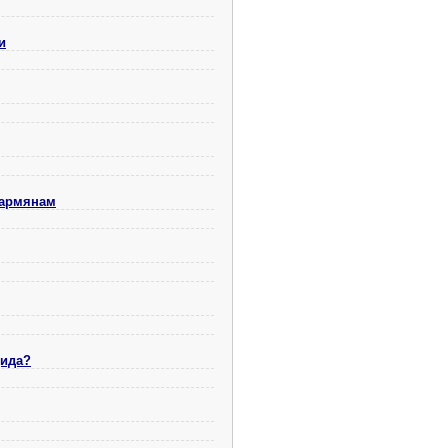
и
 армянам
цида?