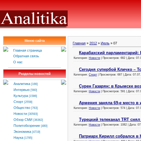
Меню сайта
Главная
»
2012
»
Июль
»
07
Главная страница
Карабахский парламентарий: 
Обратная связь
Категория:
Новости
| Просмотров: 682 | Дата:
07.
О нас
Сегодня супербой Кличко – Т
Разделы новостей
Категория:
Спорт
| Просмотров: 687 | Дата:
07.07
Аналитика
[166]
Сурен Газарян: в Крымске во
Интервью
[560]
Категория:
Новости
| Просмотров: 591 | Дата:
07.
Культура
[1586]
Спорт
Армения заняла 69-е место в
[2558]
Общество
Категория:
Новости
| Просмотров: 574 | Дата:
07.
[763]
Новости
[30593]
Турецкий телеканал TRT сня
Обзор СМИ
[36362]
Категория:
Новости
| Просмотров: 1082 | Дата:
07
Политобозрение
[480]
Экономика
[4719]
Патриарх Кирилл собрался в 
Наука
[1795]