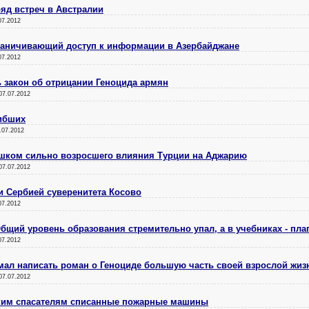
ряд встреч в Австралии
07.2012
граничивающий доступ к информации в Азербайджане
07.2012
ь закон об отрицании Геноцида армян
07.07.2012
гибших
.07.2012
ишком сильно возросшего влияния Турции на Аджарию
07.07.2012
и Сербией суверенитета Косово
07.2012
бщий уровень образования стремительно упал, а в учебниках - пла
07.2012
мал написать роман о Геноциде большую часть своей взрослой жиз
07.07.2012
ким спасателям списанные пожарные машины