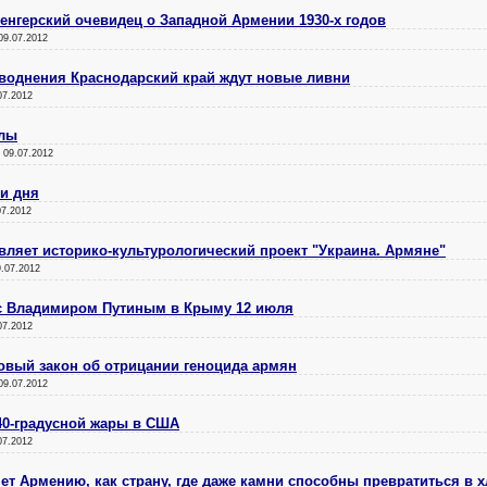
Венгерский очевидец о Западной Армении 1930-х годов
09.07.2012
аводнения Краснодарский край ждут новые ливни
07.2012
алы
:
09.07.2012
ри дня
07.2012
ляет историко-культурологический проект "Украина. Армяне"
9.07.2012
 с Владимиром Путиным в Крыму 12 июля
07.2012
овый закон об отрицании геноцида армян
09.07.2012
40-градусной жары в США
07.2012
ет Армению, как страну, где даже камни способны превратиться в х