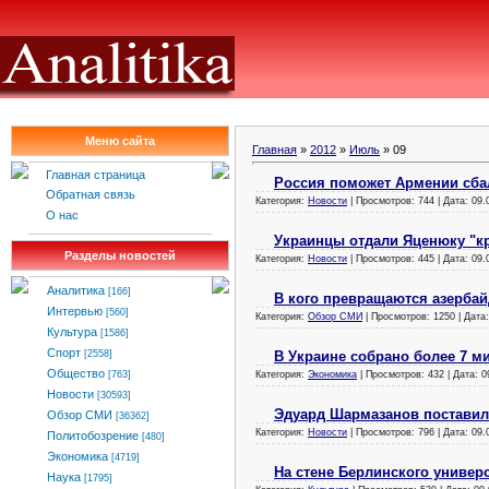
Меню сайта
Главная
»
2012
»
Июль
»
09
Главная страница
Россия поможет Армении сба
Обратная связь
Категория:
Новости
| Просмотров: 744 | Дата:
09.
О нас
Украинцы отдали Яценюку "к
Разделы новостей
Категория:
Новости
| Просмотров: 445 | Дата:
09.
Аналитика
[166]
В кого превращаются азерба
Интервью
[560]
Категория:
Обзор СМИ
| Просмотров: 1250 | Дата
Культура
[1586]
Спорт
В Украине собрано более 7 м
[2558]
Общество
Категория:
Экономика
| Просмотров: 432 | Дата:
0
[763]
Новости
[30593]
Эдуард Шармазанов поставил
Обзор СМИ
[36362]
Категория:
Новости
| Просмотров: 796 | Дата:
09.
Политобозрение
[480]
Экономика
[4719]
На стене Берлинского универ
Наука
[1795]