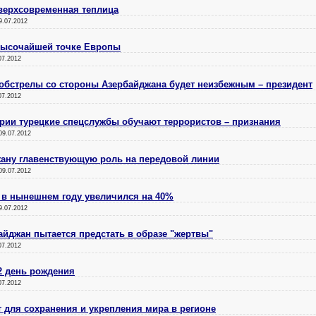
сверхсовременная теплица
9.07.2012
высочайшей точке Европы
07.2012
обстрелы со стороны Азербайджана будет неизбежным – президент
07.2012
ирии турецкие спецслужбы обучают террористов – признания
09.07.2012
жану главенствующую роль на передовой линии
09.07.2012
 в нынешнем году увеличился на 40%
9.07.2012
йджан пытается предстать в образе "жертвы"
07.2012
2 день рождения
07.2012
т для сохранения и укрепления мира в регионе