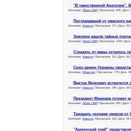
"В таинственной Анатолии". 
Категория:
Обзор СМИ
| Просмотров: 895 | Дата:
Пострадавший от ужасного н
Категория:
Новости
| Просмотров: 371 | Дата:
09.
Земляне нашли тайные порт
Категория:
Обзор СМИ
| Просмотров: 1018 | Дата
Страдать от жары осталось т
Категория:
Новости
| Просмотров: 511 | Дата:
09.
Союз армян Украины представ
Категория:
Общество
| Просмотров: 778 | Дата:
0
Виктор Янукович встретится
Категория:
Новости
| Просмотров: 394 | Дата:
09.
Президент Франции готовит н
Категория:
Обзор СМИ
| Просмотров: 693 | Дата:
Тридцать человек умерли от 
Категория:
Новости
| Просмотров: 416 | Дата:
09.
"Армянский хлеб" представля