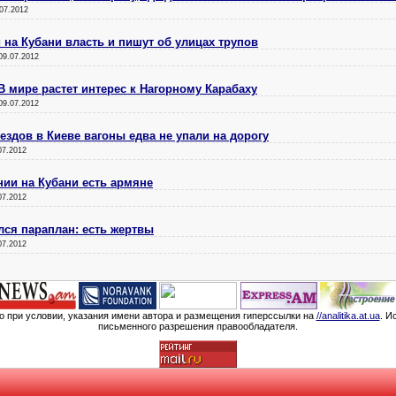
07.2012
 на Кубани власть и пишут об улицах трупов
09.07.2012
В мире растет интерес к Нагорному Карабаху
09.07.2012
ездов в Киеве вагоны едва не упали на дорогу
07.2012
ии на Кубани есть армяне
07.2012
лся параплан: есть жертвы
07.2012
мо при условии, указания имени автора и размещения гиперссылки на
//analitika.at.ua
. И
письменного разрешения правообладателя.