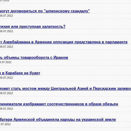
07.2012
могут договориться по "шпионскому скандалу"
09.07.2012
тихия или преступная халатность?
09.07.2012
от Азербайджана в Армении оппозиция представлена в парламенте
09.07.2012
ь объемы товарооборота с Ираном
9.07.2012
 в Карабахе не будет
09.07.2012
может стать мостом между Центральной Азией и Персидским залив
09.07.2012
риниматели изображают соотечественников в образе обезьян
09.07.2012
 Матери Армянской объединяла народы на украинской земле
.07.2012