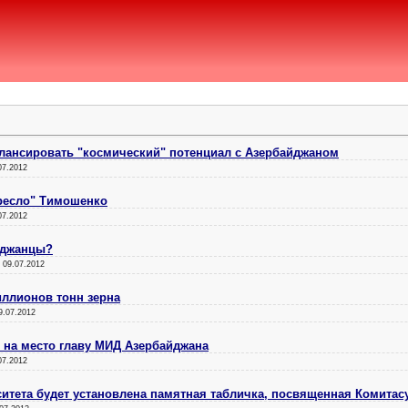
лансировать "космический" потенциал с Азербайджаном
07.2012
ресло" Тимошенко
07.2012
йджанцы?
:
09.07.2012
иллионов тонн зерна
9.07.2012
 на место главу МИД Азербайджана
07.2012
ситета будет установлена памятная табличка, посвященная Комитас