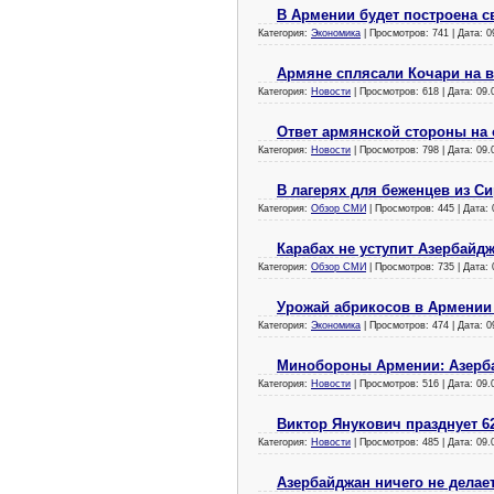
В Армении будет построена 
Категория:
Экономика
| Просмотров: 741 | Дата:
0
Армяне сплясали Кочари на 
Категория:
Новости
| Просмотров: 618 | Дата:
09.
Ответ армянской стороны на 
Категория:
Новости
| Просмотров: 798 | Дата:
09.
В лагерях для беженцев из С
Категория:
Обзор СМИ
| Просмотров: 445 | Дата:
Карабах не уступит Азербайд
Категория:
Обзор СМИ
| Просмотров: 735 | Дата:
Урожай абрикосов в Армении
Категория:
Экономика
| Просмотров: 474 | Дата:
0
Минобороны Армении: Азерба
Категория:
Новости
| Просмотров: 516 | Дата:
09.
Виктор Янукович празднует 6
Категория:
Новости
| Просмотров: 485 | Дата:
09.
Азербайджан ничего не делае