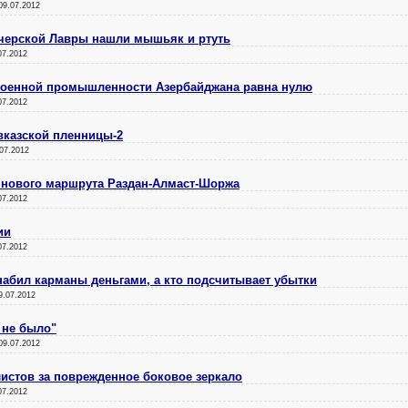
09.07.2012
ечерской Лавры нашли мышьяк и ртуть
07.2012
военной промышленности Азербайджана равна нулю
07.2012
вказской пленницы-2
07.2012
нового маршрута Раздан-Алмаст-Шоржа
07.2012
ии
07.2012
набил карманы деньгами, а кто подсчитывает убытки
9.07.2012
 не было"
09.07.2012
истов за поврежденное боковое зеркало
07.2012