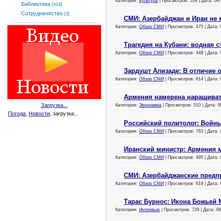
Категория:
Культура
| Просмотров: 539 | Дата:
09.
Библиотека
[414]
Сотрудничество
[3]
СМИ: Азербайджан и Иран не 
Категория:
Обзор СМИ
| Просмотров: 475 | Дата:
Трагедия на Кубани: водная с
Категория:
Обзор СМИ
| Просмотров: 448 | Дата:
Зардушт Ализаде: В отличие 
Категория:
Обзор СМИ
| Просмотров: 614 | Дата:
Армения намерена наращиват
Загрузка...
Категория:
Экономика
| Просмотров: 510 | Дата:
0
Погода
,
Новости
, загрузка...
Российский политолог: Войны
Категория:
Обзор СМИ
| Просмотров: 763 | Дата:
Иранский министр: Армения 
Категория:
Обзор СМИ
| Просмотров: 495 | Дата:
СМИ: Азербайджанские предп
Категория:
Обзор СМИ
| Просмотров: 619 | Дата:
Тарас Бурнос: Икона Божьей
Категория:
Интервью
| Просмотров: 729 | Дата:
09