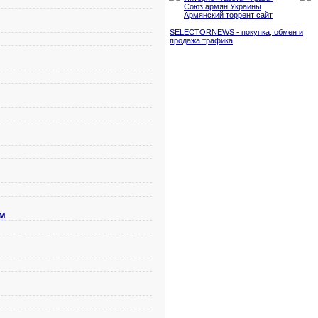
Союз армян Украины
Армянский торрент сайт
SELECTORNEWS - покупка, обмен и
продажа трафика
ом