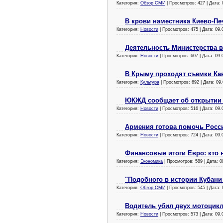
Категория:
Обзор СМИ
| Просмотров: 427 | Дата:
В крови наместника Киево-П
Категория:
Новости
| Просмотров: 475 | Дата:
09.
Деятельность Министерства 
Категория:
Новости
| Просмотров: 607 | Дата:
09.
В Крыму проходят съемки Ка
Категория:
Культура
| Просмотров: 692 | Дата:
09.
ЮКЖД сообщает об открытии 
Категория:
Новости
| Просмотров: 516 | Дата:
09.
Армения готова помочь Росс
Категория:
Новости
| Просмотров: 724 | Дата:
09.
Финансовые итоги Евро: кто 
Категория:
Экономика
| Просмотров: 589 | Дата:
0
"Подобного в истории Кубани
Категория:
Обзор СМИ
| Просмотров: 545 | Дата:
Водитель убил двух мотоцикл
Категория:
Новости
| Просмотров: 573 | Дата:
09.