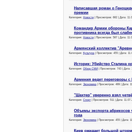
Написавшая роман о Геноциде
премии
Категория:
Новости
| Просмотров: 682 | Дата:
11.
Командир Армии обороны Кар
противника всегда был слабе
Категория:
Новости
| Просмотров: 587 | Дата:
11.
Армянский коллектив "Аревне
Категория:
Культура
| Просмотров: 455 | Дата:
11.
Историк: Убийство Сталина о
Категория:
Обзор СМИ
| Просмотров: 743 | Дата:
Армения ведет переговоры с 
Категория:
Экономика
| Просмотров: 489 | Дата:
1
"Шахтер" уверенно взял чет
Категория:
Спорт
| Просмотров: 511 | Дата:
11.07.
Объемы экспорта абрикосов 
года
Категория:
Экономика
| Просмотров: 455 | Дата:
1
Киев ожидает большой штор