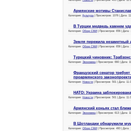
Армянские мотивы Станисла
Категория:
Культура
| Просмотров: 1076 | Дата:
11
В Турции медведь камнем уда
Категория:
Обзор СМИ
| Просмотров: 656 | Дата:
Земля пережила незаметный 
Категория:
Обзор СМИ
| Просмотров: 658 | Дата:
Турецкий чиновник: Трабзонс
Категория:
Экономика
| Просмотров: 660 | Дата:
1
Французский сенатор требует
проармянского законопроект
Категория:
Новости
| Просмотров: 501 | Дата:
11.
НАТО: Украина заблокирована
Категория:
Новости
| Просмотров: 501 | Дата:
11.
Армянский коньяк стал ближ
Категория:
Экономика
| Просмотров: 613 | Дата:
1
В Шотландии обнаружили му
Категория:
Обзор СМИ
| Просмотров: 493 | Дата: