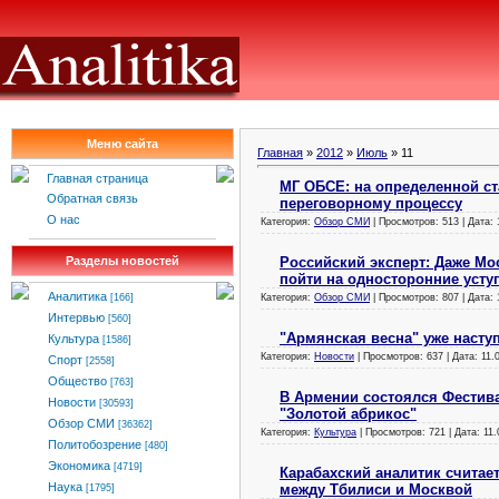
Меню сайта
Главная
»
2012
»
Июль
»
11
Главная страница
МГ ОБСЕ: на определенной ст
Обратная связь
переговорному процессу
О нас
Категория:
Обзор СМИ
| Просмотров: 513 | Дата:
Российский эксперт: Даже Мо
Разделы новостей
пойти на односторонние усту
Аналитика
Категория:
Обзор СМИ
| Просмотров: 807 | Дата:
[166]
Интервью
[560]
"Армянская весна" уже насту
Культура
[1586]
Категория:
Новости
| Просмотров: 637 | Дата:
11.
Спорт
[2558]
Общество
[763]
В Армении состоялся Фестив
Новости
[30593]
"Золотой абрикос"
Обзор СМИ
[36362]
Категория:
Культура
| Просмотров: 721 | Дата:
11.
Политобозрение
[480]
Экономика
[4719]
Карабахский аналитик считае
Наука
между Тбилиси и Москвой
[1795]