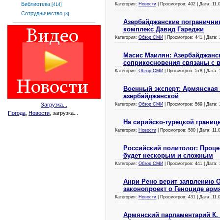
Библиотека
Категория:
Новости
| Просмотров: 402 | Дата:
11.
[414]
Сотрудничество
[3]
Азербайджанские пограничник
комплекс Давид Гареджи
Категория:
Обзор СМИ
| Просмотров: 441 | Дата:
Масис Маилян: Азербайджанс
соприкосновения связаны с 
Категория:
Обзор СМИ
| Просмотров: 578 | Дата:
Военный эксперт: Армянская
азербайджанской
Категория:
Обзор СМИ
| Просмотров: 569 | Дата:
Загрузка...
Погода
,
Новости
, загрузка...
На сирийско-турецкой границ
Категория:
Новости
| Просмотров: 580 | Дата:
11.
Российский политолог: Проце
будет нескорым и сложным
Категория:
Обзор СМИ
| Просмотров: 441 | Дата:
Анри Рено верит заявлению О
законопроект о Геноциде арм
Категория:
Новости
| Просмотров: 431 | Дата:
11.
Армянский парламентарий К. 