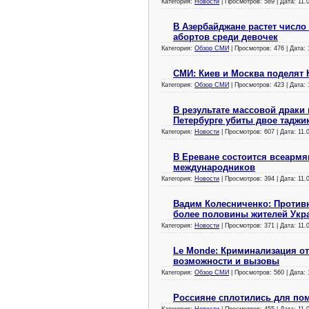
Категория:
Новости
| Просмотров: 589 | Дата:
11.
В Азербайджане растет число
абортов среди девочек
Категория:
Обзор СМИ
| Просмотров: 476 | Дата:
СМИ: Киев и Москва поделят 
Категория:
Обзор СМИ
| Просмотров: 423 | Дата:
В результате массовой драки
Петербурге убиты двое таджи
Категория:
Новости
| Просмотров: 607 | Дата:
11.
В Ереване состоится всеарм
международников
Категория:
Новости
| Просмотров: 394 | Дата:
11.
Вадим Колесниченко: Против
более половины жителей Укр
Категория:
Новости
| Просмотров: 371 | Дата:
11.
Le Monde: Криминализация от
возможности и вызовы
Категория:
Обзор СМИ
| Просмотров: 560 | Дата:
Россияне сплотились для по
Категория:
Новости
| Просмотров: 455 | Дата:
11.