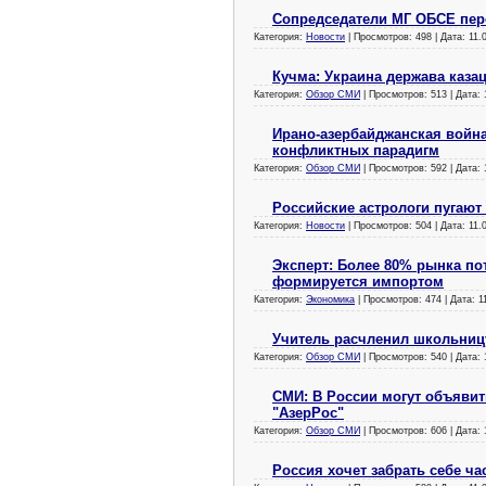
Сопредседатели МГ ОБСЕ пер
Категория:
Новости
| Просмотров: 498 | Дата:
11.
Кучма: Украина держава казац
Категория:
Обзор СМИ
| Просмотров: 513 | Дата:
Ирано-азербайджанская война
конфликтных парадигм
Категория:
Обзор СМИ
| Просмотров: 592 | Дата:
Российские астрологи пугают
Категория:
Новости
| Просмотров: 504 | Дата:
11.
Эксперт: Более 80% рынка по
формируется импортом
Категория:
Экономика
| Просмотров: 474 | Дата:
1
Учитель расчленил школьницу
Категория:
Обзор СМИ
| Просмотров: 540 | Дата:
СМИ: В России могут объяви
"АзерРос"
Категория:
Обзор СМИ
| Просмотров: 606 | Дата:
Россия хочет забрать себе ча