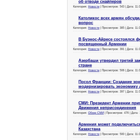
об отводе снайперов
Категория:
Новости
| Просмотров: 543 | Дата:
11.
Католикос всех армян обсуди
вопрос
Категория:
Новости
| Просмотров: 385 | Дата:
11.
В Буэнос-Айресе состоялся ф
посвященный Армении
Категория:
Новости
| Просмотров: 391 | Дата:
11.
Азербаши утвердил третий з
стране
Категория:
Новости
| Просмотров: 506 | Дата:
11.
Посол Франции: Создание зо
модернизировать экономику
Категория:
Новости
| Просмотров: 397 | Дата:
11.
СМИ: Президент Армении прим
Движения неприсоединения
Категория:
Обзор СМИ
| Просмотров: 476 | Дата:
Армения может подключиться
Казахстана
Категория:
Новости
| Просмотров: 500 | Дата:
11.