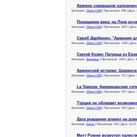
Армяне совершили паломничес
Категория:
Обзор СМИ
| Просмотров: 606 | Дата:
Похищение века: на Луне исч
Категория:
Обзор СМИ
| Просмотров: 4075 | Дата
Сероб Дарбинян: "Армения дл
Категория:
Обзор СМИ
| Просмотров: 1339 | Дата
Сергей Кузин: Патрица из Ер
Категория:
Интервью
| Просмотров: 1004 | Дата:
3
Армянский историк: Цюрихск
Категория:
Обзор СМИ
| Просмотров: 571 | Дата:
La Stampa: Американская суп
Категория:
Обзор СМИ
| Просмотров: 537 | Дата:
Турция не обладает возможн
Категория:
Обзор СМИ
| Просмотров: 520 | Дата:
Дата рождения влияет на дли
Категория:
Наука
| Просмотров: 852 | Дата:
31.07
Митт Ромни возмутил палест