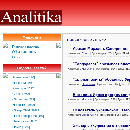
Меню сайта
Главная
»
2012
»
Июль
»
31
Главная страница
Аракел Мирзоян: Сегодня поп
Обратная связь
Категория:
Спорт
| Просмотров: 764 | Дата:
31.07
О нас
"Сардарапат" призывает вла
Разделы новостей
Категория:
Новости
| Просмотров: 604 | Дата:
31.
Аналитика
[166]
"Сырная война" обошлась Укр
Интервью
[560]
Категория:
Экономика
| Просмотров: 367 | Дата:
3
Культура
[1586]
Спорт
В столице Ирака прогремели 
[2558]
Общество
Категория:
Новости
| Просмотров: 359 | Дата:
31.
[763]
Новости
[30593]
Основатель украинской "Хезб
Обзор СМИ
[36362]
Категория:
Обзор СМИ
| Просмотров: 586 | Дата:
Политобозрение
[480]
Экономика
[4719]
Эксперт: Ухудшение отношен
Наука
[1795]