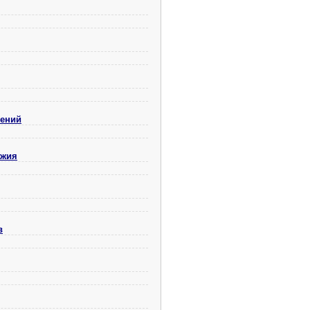
шений
ужия
в