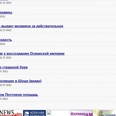
31.07.2012
Украины
.2012
а выдает желаемое за действительное
31.07.2012
лодость
.2012
аг к воссозданию Османской империи
31.07.2012
е страшной бури
07.2012
еволюция в Шуши (видео)
31.07.2012
рыли Почтовую площадь
07.2012