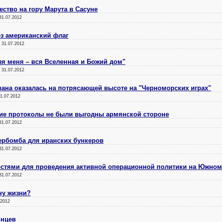
тво на гору Марута в Сасуне
31.07.2012
ез американский флаг
:
31.07.2012
я меня – вся Вселенная и Божий дом"
:
31.07.2012
евана оказалась на потрясающей высоте на "Черноморских играх"
1.07.2012
ие протоколы не были выгодны армянской стороне
31.07.2012
ербомба для иранских бункеров
31.07.2012
остями для проведения активной операционной политики на Южном
31.07.2012
ну жизни?
.2012
инцев