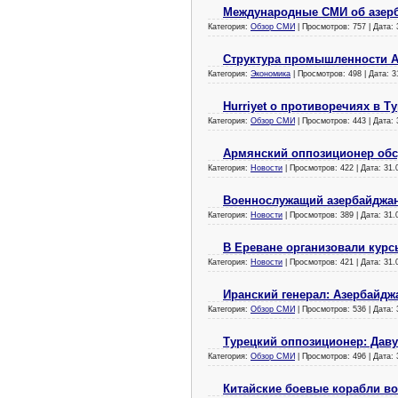
Международные СМИ об азерб
Категория:
Обзор СМИ
| Просмотров: 757 | Дата:
Структура промышленности А
Категория:
Экономика
| Просмотров: 498 | Дата:
3
Hurriyet о противоречиях в 
Категория:
Обзор СМИ
| Просмотров: 443 | Дата:
Армянский оппозиционер обс
Категория:
Новости
| Просмотров: 422 | Дата:
31.
Военнослужащий азербайджанс
Категория:
Новости
| Просмотров: 389 | Дата:
31.
В Ереване организовали курс
Категория:
Новости
| Просмотров: 421 | Дата:
31.
Иранский генерал: Азербайдж
Категория:
Обзор СМИ
| Просмотров: 536 | Дата:
Турецкий оппозиционер: Давут
Категория:
Обзор СМИ
| Просмотров: 496 | Дата:
Китайские боевые корабли в