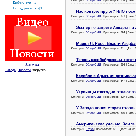
Категория:
Обзор СМИ
| Просмотров: 539 | Дата:
Библиотека
[414]
Сотрудничество
[3]
Нас контролируют? НЛО посе
Категория:
Обзор СМИ
| Просмотров: 848 | Дата:
Эксперт о запрете Анкары на
Категория:
Обзор СМИ
| Просмотров: 594 | Дата:
Майкл Л. Росс: Власти Азер
Категория:
Обзор СМИ
| Просмотров: 611 | Дата:
Теперь азербайджанцы хотят 
Загрузка...
Категория:
Обзор СМИ
| Просмотров: 598 | Дата:
Погода
,
Новости
, загрузка...
Карабах и Армения развивают
Категория:
Обзор СМИ
| Просмотров: 447 | Дата:
Украинцы ежегодно отдают за
Категория:
Обзор СМИ
| Просмотров: 327 | Дата:
У Запада новая старая голов
Категория:
Обзор СМИ
| Просмотров: 509 | Дата:
Американские ученые: Земле 
Категория:
Наука
| Просмотров: 537 | Дата:
31.07