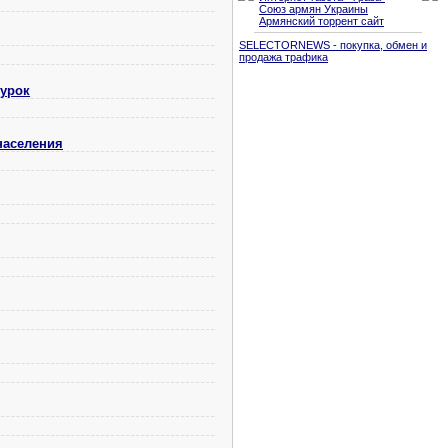
Союз армян Украины
Армянский торрент сайт
SELECTORNEWS - покупка, обмен и
продажа трафика
 урок
населения