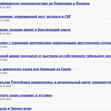
айджанских мошенничествах на Олимпиаде в Лондоне
31.07.2012
рмении: опережающий рост экспорта в СНГ
1.07.2012
Турции: мощная армия и бедствующий народ
31.07.2012
удил с турецкими дипломатами нормализацию двусторонних отно
07.2012
кой армии скончался от выстрела из собственного табельного ор
07.2012
ы армянского языка для беженцев из Сирии
07.2012
анская Республика превратилась в региональный центр террористо
31.07.2012
оглу скоро отправят в отставку
31.07.2012
ошли в Черное море