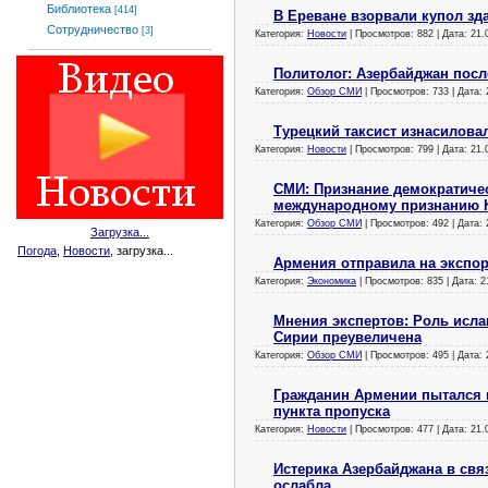
Библиотека
[414]
В Ереване взорвали купол зд
Сотрудничество
[3]
Категория:
Новости
| Просмотров: 882 | Дата:
21.
Политолог: Азербайджан посл
Категория:
Обзор СМИ
| Просмотров: 733 | Дата:
Турецкий таксист изнасилова
Категория:
Новости
| Просмотров: 799 | Дата:
21.
СМИ: Признание демократиче
международному признанию 
Категория:
Обзор СМИ
| Просмотров: 492 | Дата:
Загрузка...
Погода
,
Новости
, загрузка...
Армения отправила на экспо
Категория:
Экономика
| Просмотров: 835 | Дата:
2
Мнения экспертов: Роль ислам
Сирии преувеличена
Категория:
Обзор СМИ
| Просмотров: 495 | Дата:
Гражданин Армении пытался п
пункта пропуска
Категория:
Новости
| Просмотров: 477 | Дата:
21.
Истерика Азербайджана в свя
ослабла