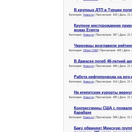
В крупных ДТП в Турции поги
Категория:
Новости
| Просмотров: 420 | Дата:
21.
Крупное месторождение приро
водах Египта
Категория:
Новости
| Просмотров: 387 | Дата:
21.
Черновцы возглавили рейтин
Категория:
Обзор СМИ
| Просмотров: 405 | Дата:
В Дамаске погиб 48-летний а
Категория:
Новости
| Просмотров: 489 | Дата:
21.
Работа нефтепровода на юго-
Категория:
Новости
| Просмотров: 414 | Дата:
21.
На египетские курорты верну
Категория:
Новости
| Просмотров: 495 | Дата:
21.
Конгрессмены США с похвало
Карабахе
Категория:
Новости
| Просмотров: 569 | Дата:
21.
Баку обвиняет Минскую груп