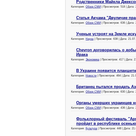
Родственники Майкла Джексо
Категория:
Обзор СМИ
| Просмотров: 518 | Дата:
Статья Акчама "Двуличие пра
Категория:
Обзор СМИ
| Просмотров: 636 | Дата:
Ученые устроят на Земле иск
Категория:
Наука
| Просмотров: 638 | Дата:
21.07
Chevron договорилась о добы
Ирака
Категория:
Экономика
| Просмотров: 417 | Дата:
2
В Украине появится планшетн
Категория:
Новости
| Просмотров: 464 | Дата:
21.
Британец пытался продать Аз
Категория:
Обзор СМИ
| Просмотров: 630 | Дата:
Органы умерших украинцев не
Категория:
Обзор СМИ
| Просмотров: 436 | Дата:
Фольклорный фестиваль "Арм
пройдет в республике осенью
Категория:
Культура
| Просмотров: 448 | Дата:
21.