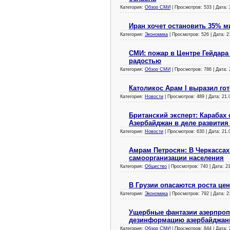
Категория:
Обзор СМИ
| Просмотров: 533 | Дата:
Иран хочет остановить 35% 
Категория:
Экономика
| Просмотров: 526 | Дата:
2
СМИ: пожар в Центре Гейдара
радостью
Категория:
Обзор СМИ
| Просмотров: 786 | Дата:
Католикос Арам I выразил го
Категория:
Новости
| Просмотров: 489 | Дата:
21.
Британский эксперт: Карабах
Азербайджан в деле развития
Категория:
Новости
| Просмотров: 630 | Дата:
21.
Амрам Петросян: В Черкассах
самоорганизации населения
Категория:
Общество
| Просмотров: 740 | Дата:
2
В Грузии опасаются роста цен
Категория:
Экономика
| Просмотров: 792 | Дата:
2
Ущербные фантазии азерпроп
дезинформацию азербайджан
Категория:
Обзор СМИ
| Просмотров: 844 | Дата: