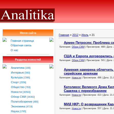
Меню сайта
Главная
»
2012
»
Июль
»
21
Главная страница
Армен Петросян: Проблема си
Обратная связь
Категория:
Обзор СМИ
| Просмотров: 468 | Дата:
О нас
США и Европа договорились 
Разделы новостей
Категория:
Обзор СМИ
| Просмотров: 501 | Дата:
Аналитика
[166]
Армения намерена облегчить 
Интервью
сирийским армянам
[560]
Культура
Категория:
Новости
| Просмотров: 496 | Дата:
21.
[1586]
Спорт
[2558]
Католикос Великого Дома Ки
Общество
[763]
Саакяна с переизбранием
Новости
[30593]
Категория:
Новости
| Просмотров: 413 | Дата:
21.
Обзор СМИ
[36362]
Политобозрение
[480]
МИД НКР: О возвращении Кара
Экономика
[4719]
Категория:
Новости
| Просмотров: 557 | Дата:
21.
Наука
[1795]