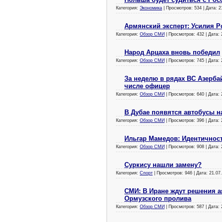
Категория:
Экономика
| Просмотров: 534 | Дата:
2
Армянский эксперт: Усилия Ро
Категория:
Обзор СМИ
| Просмотров: 432 | Дата:
Народ Арцаха вновь победил
Категория:
Обзор СМИ
| Просмотров: 745 | Дата:
За неделю в рядах ВС Азерба
числе офицер
Категория:
Обзор СМИ
| Просмотров: 640 | Дата:
В Дубае появятся автобусы н
Категория:
Обзор СМИ
| Просмотров: 396 | Дата:
Ильгар Мамедов: Идентичнос
Категория:
Обзор СМИ
| Просмотров: 908 | Дата:
Суркису нашли замену?
Категория:
Спорт
| Просмотров: 946 | Дата:
21.07
СМИ: В Иране ждут решения 
Ормузского пролива
Категория:
Обзор СМИ
| Просмотров: 587 | Дата: