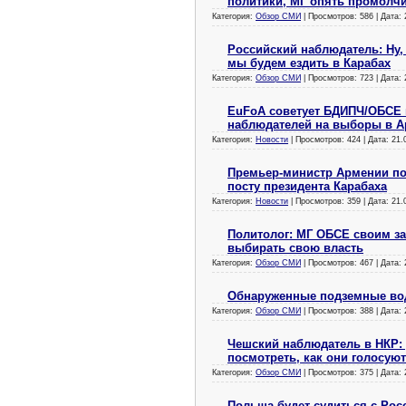
политики, МГ опять промолч
Категория:
Обзор СМИ
| Просмотров: 586 | Дата:
Российский наблюдатель: Ну,
мы будем ездить в Карабах
Категория:
Обзор СМИ
| Просмотров: 723 | Дата:
EuFoA советует БДИПЧ/ОБСЕ
наблюдателей на выборы в А
Категория:
Новости
| Просмотров: 424 | Дата:
21.
Премьер-министр Армении по
посту президента Карабаха
Категория:
Новости
| Просмотров: 359 | Дата:
21.
Политолог: МГ ОБСЕ своим за
выбирать свою власть
Категория:
Обзор СМИ
| Просмотров: 467 | Дата:
Обнаруженные подземные воды
Категория:
Обзор СМИ
| Просмотров: 388 | Дата:
Чешский наблюдатель в НКР:
посмотреть, как они голосуют
Категория:
Обзор СМИ
| Просмотров: 375 | Дата:
Польша будет судиться с Росс