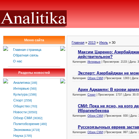
Меню сайта
Главная
»
2013
»
Июль
»
30
Главная страница
Максим Царенко: Азербайджа
Обратная связь
действительное?
О нас
Категория:
Интервью
| Просмотров: 2133 | Дата:
3
Эксперт: Азербайджан не може
Разделы новостей
Категория:
Обзор СМИ
| Просмотров: 1303 | Дата
Аналитика
[166]
Интервью
Арин Аджамян: В крови армян
[560]
Культура
Категория:
Спорт
| Просмотров: 1737 | Дата:
30.0
[1586]
Спорт
[2558]
СМИ: Пока не ясно, на кого д
Общество
[763]
Ибрагимбекова
Новости
[30593]
Категория:
Обзор СМИ
| Просмотров: 930 | Дата:
Обзор СМИ
[36362]
Политобозрение
[480]
Русскоязычных евреев застав
Экономика
[4719]
Категория:
Обзор СМИ
| Просмотров: 997 | Дата:
Наука
[1795]