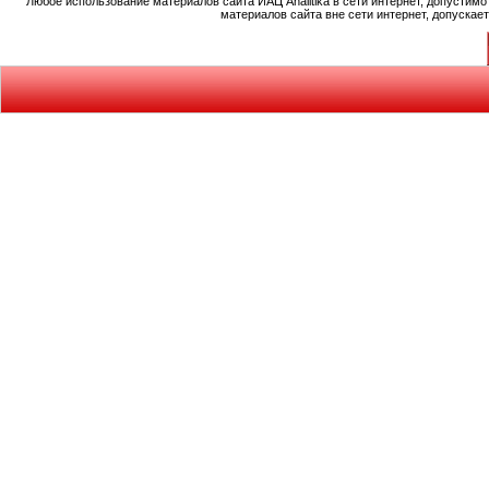
Любое использование материалов сайта ИАЦ Analitika в сети интернет, допустим
материалов сайта вне сети интернет, допускае