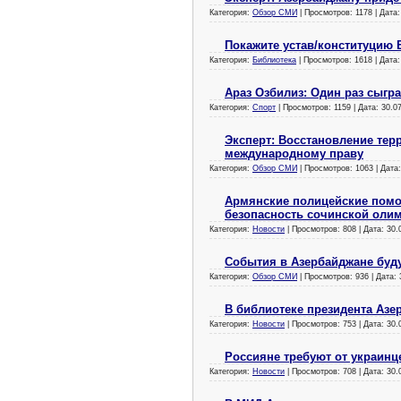
Категория:
Обзор СМИ
| Просмотров: 1178 | Дата
Покажите устав/конституцию 
Категория:
Библиотека
| Просмотров: 1618 | Дата
Араз Озбилиз: Один раз сыгр
Категория:
Спорт
| Просмотров: 1159 | Дата:
30.0
Эксперт: Восстановление тер
международному праву
Категория:
Обзор СМИ
| Просмотров: 1063 | Дата
Армянские полицейские помо
безопасность сочинской оли
Категория:
Новости
| Просмотров: 808 | Дата:
30.
События в Азербайджане буду
Категория:
Обзор СМИ
| Просмотров: 936 | Дата:
В библиотеке президента Аз
Категория:
Новости
| Просмотров: 753 | Дата:
30.
Россияне требуют от украинц
Категория:
Новости
| Просмотров: 708 | Дата:
30.