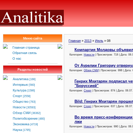
Меню сайта
Главная
»
2013
»
Июль
»
08
Главная страница
Компартия Молдовы объявила
Обратная связь
Категория:
Новости
| Просмотров: 718 | Дата:
08.
О нас
От Аурелии Григориу отверн
Разделы новостей
Категория:
Обзор СМИ
| Просмотров: 998 | Дата:
Аналитика
[166]
Генрих Мхитарян подписал че
Интервью
"Боруссией"
[560]
Культура
Категория:
Спорт
| Просмотров: 874 | Дата:
08.07
[1586]
Спорт
[2558]
Bild: Генрих Мхитарян проше
Общество
[763]
Категория:
Спорт
| Просмотров: 637 | Дата:
08.07
Новости
[30593]
Обзор СМИ
[36362]
Во время пресс-конференции 
Политобозрение
[480]
лжи
Экономика
[4719]
Категория:
Новости
| Просмотров: 990 | Дата:
08.
Наука
[1795]