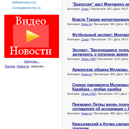
Библиотека
[414]
"Боруссия" даст Мхитаряну д
Сотрудничество
[3]
Категория:
Спорт
| Просмотров: 802 | Дата:
08.07
Власти Турции депортировали
Категория:
Новости
| Просмотров: 843 | Дата:
08.
Футбольный эксперт: Мхитаря
Категория:
Спорт
| Просмотров: 737 | Дата:
08.07
Эксперт: "Беснующиеся толпы"
заговорить о погромах армян
Категория:
Обзор СМИ
| Просмотров: 1125 | Дата
Загрузка...
Погода
,
Новости
, загрузка...
Армянская община Молдовы т
Категория:
Новости
| Просмотров: 809 | Дата:
08.
Спикер парламента Молдовы: 
Карабаха – грубая ошибка
Категория:
Обзор СМИ
| Просмотров: 873 | Дата:
Президент Литвы вновь подч
соглашения об ассоциации с
Категория:
Новости
| Просмотров: 685 | Дата:
08.
Квасьневский и Кучма сдела
трагедии