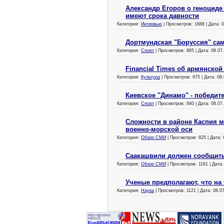
Александр Егоров о геноциде
имеют срока давности
Категория:
Интервью
| Просмотров: 1888 | Дата:
0
Дортмундская "Боруссия" с
Категория:
Спорт
| Просмотров: 865 | Дата:
08.07
Financial Times об армянской
Категория:
Культура
| Просмотров: 975 | Дата:
08.
Киевское "Динамо" - победит
Категория:
Спорт
| Просмотров: 840 | Дата:
08.07
Сложности в районе Каспия 
военно-морской оси
Категория:
Обзор СМИ
| Просмотров: 825 | Дата:
Саакашвили должен сообщить
Категория:
Обзор СМИ
| Просмотров: 1181 | Дата
Ученые предполагают, что на
Категория:
Наука
| Просмотров: 1121 | Дата:
08.0