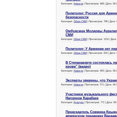
Категория:
Новости
| Просмотров: 668 | Дата:
08.
Политолог: Россия для Армен
безопасности
Категория:
Обзор СМИ
| Просмотров: 798 | Дата:
Омбудсмен Молдовы Аурелия 
СМИ
Категория:
Обзор СМИ
| Просмотров: 1154 | Дата
Политолог: У Армении нет п
Категория:
Обзор СМИ
| Просмотров: 816 | Дата:
В Степанакерте состоялась п
крови" (видео)
Категория:
Новости
| Просмотров: 993 | Дата:
08.
Эксперты уверены, что Украи
Категория:
Новости
| Просмотров: 571 | Дата:
08.
Участники музыкального фес
Нагорном Карабахе
Категория:
Культура
| Просмотров: 772 | Дата:
08.
Председатель Совмина Крыма
армянском празднике Вардав