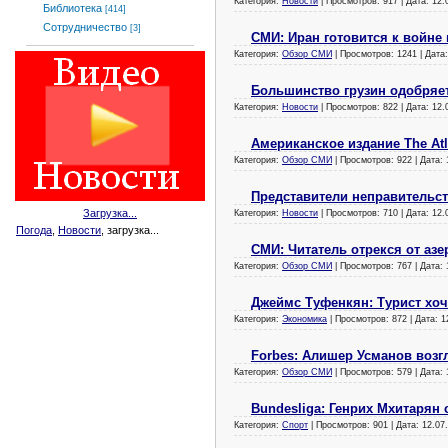
Категория:
Новости
| Просмотров: 917 | Дата:
12.
Библиотека
[414]
Сотрудничество
[3]
СМИ: Иран готовится к войне
Категория:
Обзор СМИ
| Просмотров: 1241 | Дата
Большинство грузин одобряет
Категория:
Новости
| Просмотров: 822 | Дата:
12.
Американское издание The Atl
Категория:
Обзор СМИ
| Просмотров: 922 | Дата:
Представители неправительс
Загрузка...
Категория:
Новости
| Просмотров: 710 | Дата:
12.
Погода
,
Новости
, загрузка...
СМИ: Читатель отрекся от азе
Категория:
Обзор СМИ
| Просмотров: 767 | Дата:
Джеймс Туфенкян: Турист хоч
Категория:
Экономика
| Просмотров: 872 | Дата:
1
Forbes: Алишер Усманов возг
Категория:
Обзор СМИ
| Просмотров: 579 | Дата:
Bundesliga: Генрих Мхитарян 
Категория:
Спорт
| Просмотров: 901 | Дата:
12.07