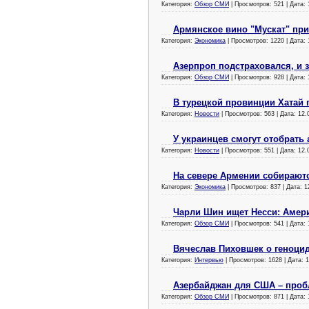
Категория:
Обзор СМИ
| Просмотров: 521 | Дата:
Армянское вино "Мускат" пр
Категория:
Экономика
| Просмотров: 1220 | Дата:
Азерпроп подстраховался, и 
Категория:
Обзор СМИ
| Просмотров: 928 | Дата:
В турецкой провинции Хатай
Категория:
Новости
| Просмотров: 563 | Дата:
12.
У украинцев смогут отобрать
Категория:
Новости
| Просмотров: 551 | Дата:
12.
На севере Армении собираютс
Категория:
Экономика
| Просмотров: 837 | Дата:
1
Чарли Шин ищет Несси: Амер
Категория:
Обзор СМИ
| Просмотров: 541 | Дата:
Вячеслав Пиховшек о геноци
Категория:
Интервью
| Просмотров: 1628 | Дата:
1
Азербайджан для США – про
Категория:
Обзор СМИ
| Просмотров: 871 | Дата: