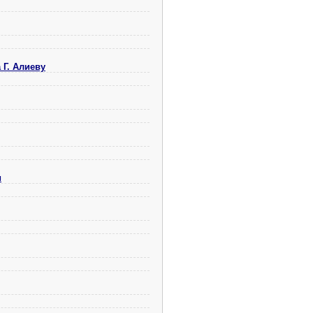
 Г. Алиеву
и