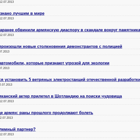
12.07.2013
изнано лучшим в мире
12.07.2013
заранее обвинили армянскую диаспору в скандале вокруг памятника
12.07.2013
 произошли новые столкновения демонстрантов с полицией
07.2013
 автомобили, которые признают угрозой для экологии
07.2013
я установить 5 ветряных электростанций отечественной разработк
2.07.2013
иканский актер прилетел в Шотландию на поиски чудовища
12.07.2013
де армян: раны прошлого продолжают болеть
2.07.2013
блемный партнер?
12.07.2013