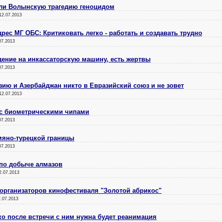
али Волынскую трагедию геноцидом
12.07.2013
рес МГ ОБС: Критиковать легко - работать и создавать трудно
07.2013
ение на инкассаторскую машину, есть жертвы
07.2013
зию и Азербайджан никто в Евразийский союз и не зовет
12.07.2013
 с биометрическими чипами
07.2013
мяно-турецкой границы
07.2013
 по добыче алмазов
2.07.2013
организаторов кинофестиваля "Золотой абрикос"
2.07.2013
о после встречи с ним нужна будет реанимация