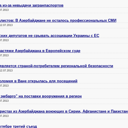
а из-за невыдачи загранпаспортов
07.2013
алистов: В Азербайджане не осталось профессиональных СМИ
12.07.2013
ких депутатов не срывать ассоциации Украины с ЕС
07.2013
ластями Азербайджана в Европейском суде
07.2013
является страной-потребителем региональной безопасности
12.07.2013
оломея в Ване открылась для посещений
07.2013
эмбарго" на поставки вооружения в регион
07.2013
ристах из Азербайджана воюющих в Сирии, Афганистане и Пакистан
07.2013
тябре третий съезд