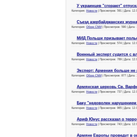
У украинцев "сгорают" отпуск
Категория:
Новости
| Просмотров: 591 | Дата:
12.
Съезд азербайджанских журн
Категория:
Обзор СМИ
| Просмотров: 590 | Дата:
МИД Польши призывает польс
Категория:
Новости
| Просмотров: 574 | Дата:
12.
Военный эксперт судится с в
Категория:
Новости
| Просмотров: 789 | Дата:
12.
Эксперт: Армения больше не 
Категория:
Обзор СМИ
| Просмотров: 877 | Дата:
Армянская церковь Св. Варф
Категория:
Новости
| Просмотров: 737 | Дата:
12.
Баку "недоволен нарушением 
Категория:
Новости
| Просмотров: 965 | Дата:
12.
Ариф Юнус рассказал о терро
Категория:
Новости
| Просмотров: 743 | Дата:
12.
Армяне Европы проведут в ок