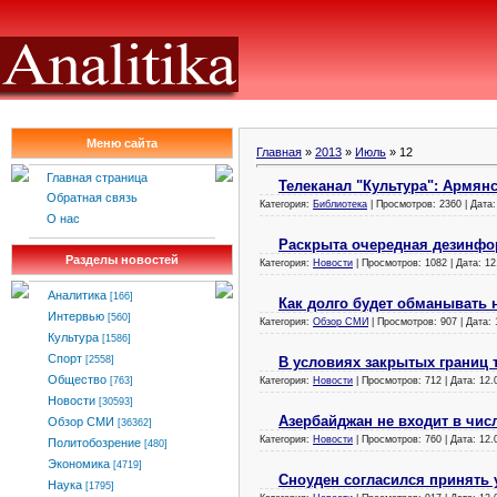
Меню сайта
Главная
»
2013
»
Июль
»
12
Главная страница
Телеканал "Культура": Армянс
Обратная связь
Категория:
Библиотека
| Просмотров: 2360 | Дата
О нас
Раскрыта очередная дезинфо
Разделы новостей
Категория:
Новости
| Просмотров: 1082 | Дата:
12
Аналитика
[166]
Как долго будет обманывать 
Интервью
[560]
Категория:
Обзор СМИ
| Просмотров: 907 | Дата:
Культура
[1586]
Спорт
В условиях закрытых границ
[2558]
Общество
Категория:
Новости
| Просмотров: 712 | Дата:
12.
[763]
Новости
[30593]
Азербайджан не входит в чис
Обзор СМИ
[36362]
Категория:
Новости
| Просмотров: 760 | Дата:
12.
Политобозрение
[480]
Экономика
[4719]
Сноуден согласился принять
Наука
[1795]