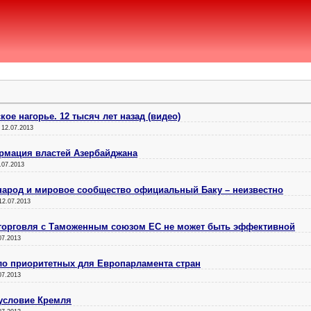
кое нагорье. 12 тысяч лет назад (видео)
:
12.07.2013
рмация властей Азербайджана
.07.2013
народ и мировое сообщество официальный Баку – неизвестно
12.07.2013
 торговля с Таможенным союзом ЕС не может быть эффективной
07.2013
ло приоритетных для Европарламента стран
07.2013
 условие Кремля