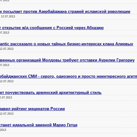
07.2013
 и посылает против Азербайджана стражей исламской революции
:
12.07.2013
 открытие ж/д сообщения с Россией через Абхазию
07.2013
antic рассказало о новых тайных бизнес-интересах клана Алиевых
12.07.2013
твенных организаций Молдовы требуют отставки Аурелии Григориу
07.2013
рбайджанских СМИ - серого, одиозного и просто неинтересного агит
12.07.2013
ет почувствовать армянский архитектурный стиль
2.07.2013
лавил рейтинг меценатов России
12.07.2013
станет идеальной заменой Марио Гетце
.2013