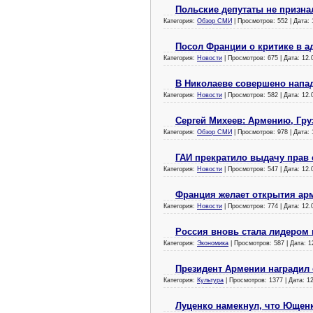
Польские депутаты не призн
Категория:
Обзор СМИ
| Просмотров: 552 | Дата:
Посол Франции о критике в ад
Категория:
Новости
| Просмотров: 675 | Дата:
12.
В Николаеве совершено напад
Категория:
Новости
| Просмотров: 582 | Дата:
12.
Сергей Михеев: Армению, Гру
Категория:
Обзор СМИ
| Просмотров: 978 | Дата:
ГАИ прекратило выдачу прав
Категория:
Новости
| Просмотров: 547 | Дата:
12.
Франция желает открытия ар
Категория:
Новости
| Просмотров: 774 | Дата:
12.
Россия вновь стала лидером
Категория:
Экономика
| Просмотров: 587 | Дата:
1
Президент Армении наградил 
Категория:
Культура
| Просмотров: 1377 | Дата:
1
Луценко намекнул, что Ющенк