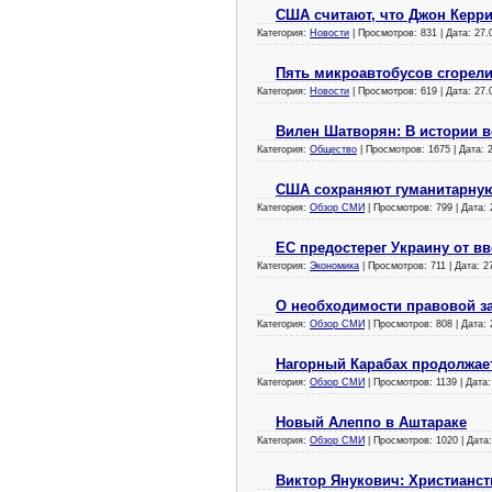
США считают, что Джон Керр
Категория:
Новости
| Просмотров: 831 | Дата:
27.
Пять микроавтобусов сгорели
Категория:
Новости
| Просмотров: 619 | Дата:
27.
Вилен Шатворян: В истории 
Категория:
Общество
| Просмотров: 1675 | Дата:
США сохраняют гуманитарну
Категория:
Обзор СМИ
| Просмотров: 799 | Дата:
ЕС предостерег Украину от в
Категория:
Экономика
| Просмотров: 711 | Дата:
2
О необходимости правовой з
Категория:
Обзор СМИ
| Просмотров: 808 | Дата:
Нагорный Карабах продолжае
Категория:
Обзор СМИ
| Просмотров: 1139 | Дата
Новый Алеппо в Аштараке
Категория:
Обзор СМИ
| Просмотров: 1020 | Дата
Виктор Янукович: Христианст