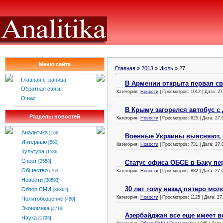
Меню сайта
Главная
»
2013
»
Июль
»
27
Главная страница
В Армении открыта первая с
Обратная связь
Категория:
Новости
| Просмотров: 1012 | Дата:
27
О нас
В Крыму загорелся автобус с
Разделы новостей
Категория:
Новости
| Просмотров: 625 | Дата:
27.
Аналитика
[166]
Военные Украины выясняют, 
Интервью
[560]
Категория:
Новости
| Просмотров: 731 | Дата:
27.
Культура
[1586]
Спорт
Статус офиса ОБСЕ в Баку пе
[2558]
Общество
Категория:
Новости
| Просмотров: 882 | Дата:
27.
[763]
Новости
[30593]
30 лет тому назад пятеро мол
Обзор СМИ
[36362]
Категория:
Новости
| Просмотров: 1125 | Дата:
27
Политобозрение
[480]
Экономика
[4719]
Азербайджан все еще имеет в
Наука
[1795]