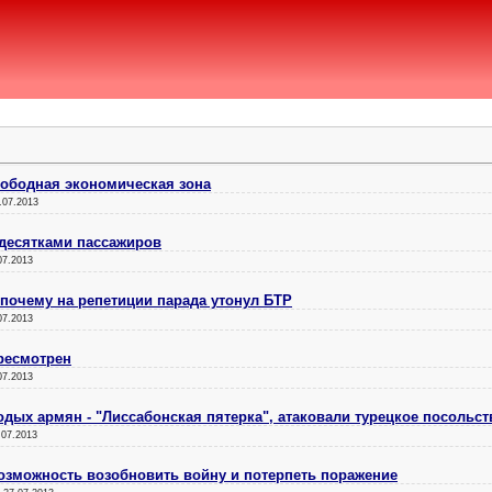
вободная экономическая зона
.07.2013
 десятками пассажиров
07.2013
почему на репетиции парада утонул БТР
07.2013
ресмотрен
07.2013
одых армян - "Лиссабонская пятерка", атаковали турецкое посольст
.07.2013
озможность возобновить войну и потерпеть поражение