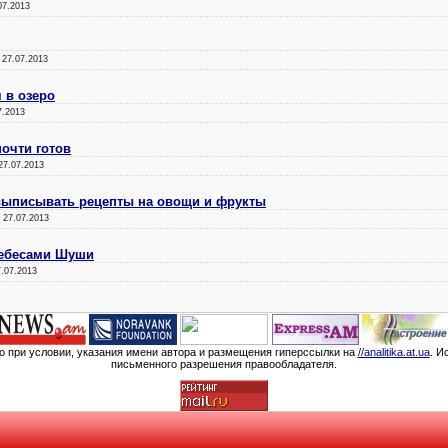
07.2013
:
27.07.2013
 в озеро
7.2013
почти готов
27.07.2013
выписывать рецепты на овощи и фрукты
:
27.07.2013
небесами Шуши
7.07.2013
мо при условии, указания имени автора и размещения гиперссылки на
//analitika.at.ua
. И
письменного разрешения правообладателя.