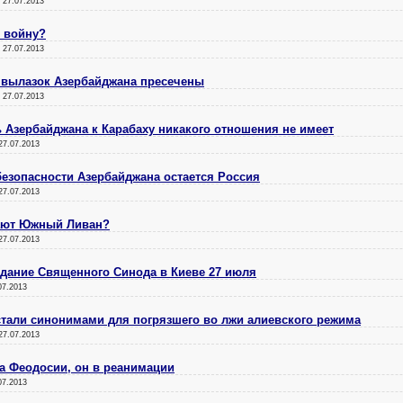
:
27.07.2013
 войну?
:
27.07.2013
вылазок Азербайджана пресечены
:
27.07.2013
 Азербайджана к Карабаху никакого отношения не имеет
27.07.2013
безопасности Азербайджана остается Россия
27.07.2013
ают Южный Ливан?
27.07.2013
едание Священного Синода в Киеве 27 июля
07.2013
стали синонимами для погрязшего во лжи алиевского режима
27.07.2013
а Феодосии, он в реанимации
07.2013