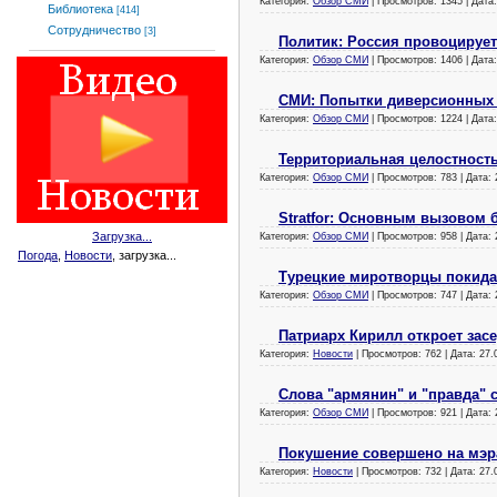
Категория:
Обзор СМИ
| Просмотров: 1345 | Дата
Библиотека
[414]
Сотрудничество
[3]
Политик: Россия провоцирует
Категория:
Обзор СМИ
| Просмотров: 1406 | Дата
СМИ: Попытки диверсионных 
Категория:
Обзор СМИ
| Просмотров: 1224 | Дата
Территориальная целостность
Категория:
Обзор СМИ
| Просмотров: 783 | Дата:
Stratfor: Основным вызовом 
Загрузка...
Категория:
Обзор СМИ
| Просмотров: 958 | Дата:
Погода
,
Новости
, загрузка...
Турецкие миротворцы покид
Категория:
Обзор СМИ
| Просмотров: 747 | Дата:
Патриарх Кирилл откроет зас
Категория:
Новости
| Просмотров: 762 | Дата:
27.
Слова "армянин" и "правда" 
Категория:
Обзор СМИ
| Просмотров: 921 | Дата:
Покушение совершено на мэр
Категория:
Новости
| Просмотров: 732 | Дата:
27.