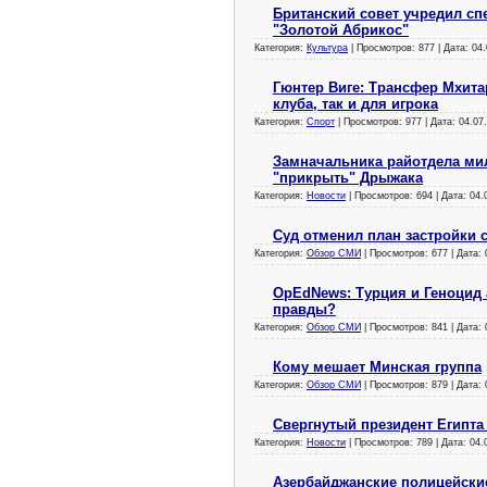
Британский совет учредил с
"Золотой Абрикос"
Категория:
Культура
| Просмотров: 877 | Дата:
04.
Гюнтер Виге: Трансфер Мхита
клуба, так и для игрока
Категория:
Спорт
| Просмотров: 977 | Дата:
04.07
Замначальника райотдела ми
"прикрыть" Дрыжака
Категория:
Новости
| Просмотров: 694 | Дата:
04.
Суд отменил план застройки 
Категория:
Обзор СМИ
| Просмотров: 677 | Дата:
OpEdNews: Турция и Геноцид
правды?
Категория:
Обзор СМИ
| Просмотров: 841 | Дата:
Кому мешает Минская группа
Категория:
Обзор СМИ
| Просмотров: 879 | Дата:
Свергнутый президент Египта
Категория:
Новости
| Просмотров: 789 | Дата:
04.
Азербайджанские полицейски