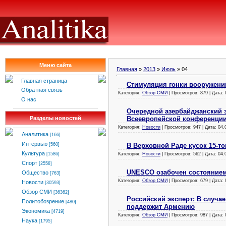
Меню сайта
Главная
»
2013
»
Июль
»
04
Главная страница
Стимуляция гонки вооружени
Обратная связь
Категория:
Обзор СМИ
| Просмотров: 879 | Дата:
О нас
Очередной азербайджанский 
Всеевропейской конференци
Разделы новостей
Категория:
Новости
| Просмотров: 947 | Дата:
04.
Аналитика
[166]
Интервью
В Верховной Раде кусок 15-т
[560]
Культура
Категория:
Новости
| Просмотров: 562 | Дата:
04.
[1586]
Спорт
[2558]
UNESCO озабочен состоянием
Общество
[763]
Категория:
Обзор СМИ
| Просмотров: 679 | Дата:
Новости
[30593]
Обзор СМИ
[36362]
Российский эксперт: В случа
Политобозрение
[480]
поддержит Армению
Экономика
[4719]
Категория:
Обзор СМИ
| Просмотров: 987 | Дата:
Наука
[1795]