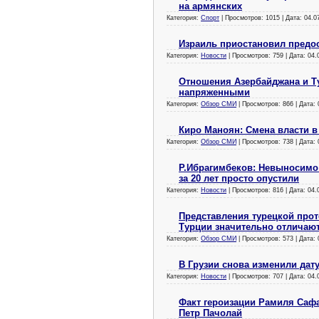
на армянских
Категория:
Спорт
| Просмотров: 1015 | Дата:
04.0
Израиль приостановил предо
Категория:
Новости
| Просмотров: 759 | Дата:
04.
Отношения Азербайджана и Т
напряженными
Категория:
Обзор СМИ
| Просмотров: 866 | Дата:
Киро Маноян: Смена власти 
Категория:
Обзор СМИ
| Просмотров: 738 | Дата:
Р.Ибрагимбеков: Невыносимо 
за 20 лет просто опустили
Категория:
Новости
| Просмотров: 816 | Дата:
04.
Представления турецкой про
Турции значительно отличаю
Категория:
Обзор СМИ
| Просмотров: 573 | Дата:
В Грузии снова изменили дат
Категория:
Новости
| Просмотров: 707 | Дата:
04.
Факт героизации Рамиля Сафа
Петр Пачолай