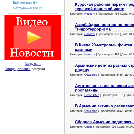
Библиотека
[414]
Курдская рабочая партия пре
Сотрудничество
турецкой воинской части
[3]
Категория:
Новости
| Просмотров: 764 | Дата:
04.
Азербайджан постоянно пров
"гидротерроризма"
Категория:
Новости
| Просмотров: 970 | Дата:
04.
В Киеве 20-метровый фонтан 
камнями
Категория:
Новости
| Просмотров: 492 | Дата:
04.
Загрузка...
Армянские дети из разных ст
Погода
,
Новости
, загрузка...
родину
Категория:
Общество
| Просмотров: 1486 | Дата:
Аутотренинг в исполнении аз
пропаганды
Категория:
Обзор СМИ
| Просмотров: 873 | Дата:
В Армении активно развивают
Категория:
Общество
| Просмотров: 1642 | Дата:
Сборная Армении поднялась 
Категория:
Спорт
| Просмотров: 992 | Дата:
04.07