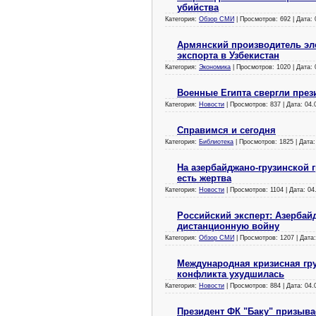
убийства
Категория:
Обзор СМИ
| Просмотров: 692 | Дата:
Армянский производитель эл
экспорта в Узбекистан
Категория:
Экономика
| Просмотров: 1020 | Дата:
Военные Египта свергли през
Категория:
Новости
| Просмотров: 837 | Дата:
04.
Справимся и сегодня
Категория:
Библиотека
| Просмотров: 1825 | Дата
На азербайджано-грузинской 
есть жертва
Категория:
Новости
| Просмотров: 1104 | Дата:
04
Российский эксперт: Азербай
дистанционную войну
Категория:
Обзор СМИ
| Просмотров: 1207 | Дата
Международная кризисная гру
конфликта ухудшилась
Категория:
Новости
| Просмотров: 884 | Дата:
04.
Президент ФК "Баку" призыва