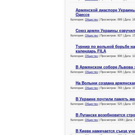
Армянской диаспоре Украины
Одессе
Категория:
Общество
| Просмотров: 669 | Дата:
1
Союз армян Украины озвучил
Категория:
Общество
| Просмотров: 927 | Дата:
1
Турнир по вольной борьбе на
календарь FILA
Категория:
Общество
| Просмотров: 906 | Дата:
11
В Армянском соборе Львова 
Категория:
Общество
| Просмотров: 605 | Дата:
11
На Волыни создана армянска
Категория:
Общество
| Просмотров: 783 | Дата:
1
В Украине почтили память же
Категория:
Общество
| Просмотров: 525 | Дата:
0
В Луганске возобновится стр
Категория:
Общество
| Просмотров: 1006 | Дата:
В Киеве намечается съезд у