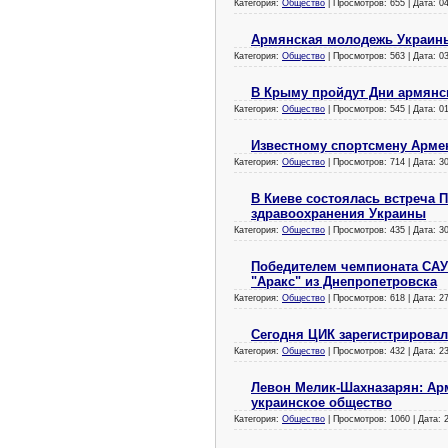
Категория:
Общество
| Просмотров: 655 | Дата:
0
Армянская молодежь Украины
Категория:
Общество
| Просмотров: 563 | Дата:
0
В Крыму пройдут Дни армянс
Категория:
Общество
| Просмотров: 545 | Дата:
0
Известному спортсмену Армен
Категория:
Общество
| Просмотров: 714 | Дата:
30
В Киеве состоялась встреча 
здравоохранения Украины
Категория:
Общество
| Просмотров: 435 | Дата:
30
Победителем чемпионата САУ
"Аракс" из Днепропетровска
Категория:
Общество
| Просмотров: 618 | Дата:
27
Сегодня ЦИК зарегистрировал
Категория:
Общество
| Просмотров: 432 | Дата:
23
Левон Мелик-Шахназарян: Ар
украинское общество
Категория:
Общество
| Просмотров: 1060 | Дата: