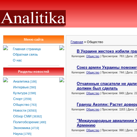
Меню сайта
Главная
»
Общество
Главная страница
В Украине жестоко избили гр
Обратная связь
Категория:
Общество
| Просмотров: 763 | Дата:
2
О нас
Союз армян Украины поможет
Разделы новостей
Категория:
Общество
| Просмотров: 744 | Дата:
2
Аналитика
[166]
Отчаянные спасатели не дали 
Интервью
должен был сделать
[560]
Культура
Категория:
Общество
| Просмотров: 849 | Дата:
2
[1586]
Спорт
[2558]
Грануш Акопян: Растет дове
Общество
[763]
Категория:
Общество
| Просмотров: 1163 | Дата:
2
Новости
[30593]
Обзор СМИ
[36362]
"Международные авиалинии 
Политобозрение
[480]
Армению
Экономика
[4719]
Категория:
Общество
| Просмотров: 990 | Дата:
1
Наука
[1795]