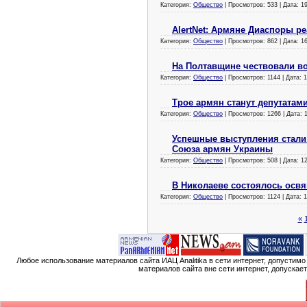
Категория:
Общество
| Просмотров: 533 | Дата:
19
AlertNet: Армяне Диаспоры р
Категория:
Общество
| Просмотров: 862 | Дата:
16
На Полтавщине чествовали в
Категория:
Общество
| Просмотров: 1144 | Дата:
1
Трое армян станут депутатам
Категория:
Общество
| Просмотров: 1266 | Дата:
Успешные выступления стали
Союза армян Украины
Категория:
Общество
| Просмотров: 508 | Дата:
12
В Николаеве состоялось осв
Категория:
Общество
| Просмотров: 1124 | Дата:
1
«
Любое использование материалов сайта ИАЦ Analitika в сети интернет, допустим
материалов сайта вне сети интернет, допускае