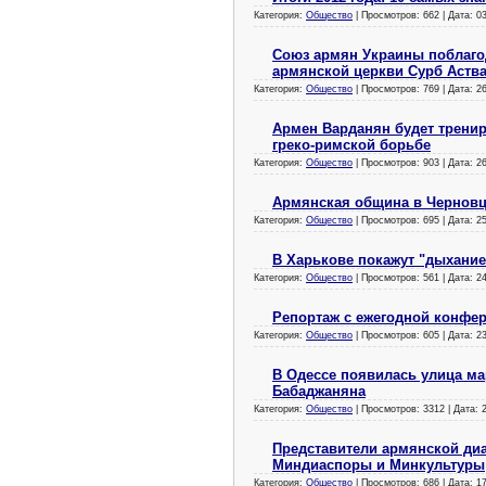
Категория:
Общество
| Просмотров: 662 | Дата:
0
Союз армян Украины поблаго
армянской церкви Сурб Аств
Категория:
Общество
| Просмотров: 769 | Дата:
2
Армен Варданян будет трени
греко-римской борьбе
Категория:
Общество
| Просмотров: 903 | Дата:
2
Армянская община в Черновц
Категория:
Общество
| Просмотров: 695 | Дата:
2
В Харькове покажут "дыхание
Категория:
Общество
| Просмотров: 561 | Дата:
2
Репортаж с ежегодной конфе
Категория:
Общество
| Просмотров: 605 | Дата:
2
В Одессе появилась улица ма
Бабаджаняна
Категория:
Общество
| Просмотров: 3312 | Дата:
Представители армянской ди
Миндиаспоры и Минкультуры
Категория:
Общество
| Просмотров: 686 | Дата:
1