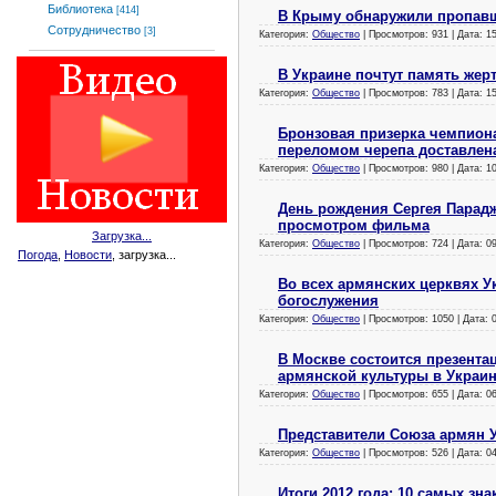
Библиотека
[414]
В Крыму обнаружили пропав
Сотрудничество
[3]
Категория:
Общество
| Просмотров: 931 | Дата:
1
В Украине почтут память жер
Категория:
Общество
| Просмотров: 783 | Дата:
1
Бронзовая призерка чемпион
переломом черепа доставлен
Категория:
Общество
| Просмотров: 980 | Дата:
1
День рождения Сергея Парадж
просмотром фильма
Загрузка...
Категория:
Общество
| Просмотров: 724 | Дата:
0
Погода
,
Новости
, загрузка...
Во всех армянских церквях 
богослужения
Категория:
Общество
| Просмотров: 1050 | Дата:
В Москве состоится презент
армянской культуры в Украин
Категория:
Общество
| Просмотров: 655 | Дата:
0
Представители Союза армян 
Категория:
Общество
| Просмотров: 526 | Дата:
0
Итоги 2012 года: 10 самых з