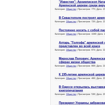
"Известия": Архиепископ Нат
Армянской церкви среди ве
Категория:
Общество
| Просмотров: 775 | Дата:
23
В Севастополе построят арм
Категория:
Общество
| Просмотров: 726 | Дата:
23
Постоянно носить с собой па
Категория:
Общество
| Просмотров: 1049 | Дата:
Алтарь "Голгофа" армянской 
представлен во всей красе
Категория:
Общество
| Просмотров: 874 | Дата:
22
Мирослав Попович: Армянская
сферах жизни общества
Категория:
Общество
| Просмотров: 808 | Дата:
21
К 195-летию армянской церкв
Категория:
Общество
| Просмотров: 468 | Дата:
20
В Одессе открылась выставка
книгопечатания
Категория:
Общество
| Просмотров: 538 | Дата:
20
Президент Украины забракова